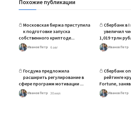
Похожие публикации
Московская биржа приступила
Сбербанк в I
к подготовке запуска
увеличил чи
собственного криптоде...
1,019 трлн руб
Иванов Петр
Иванов Петр
6 авг
Госдума предложила
Сбербанк оп
расширить регулирование в
рейтинге кр
сфере программ мотивации ...
Fortune, заняв .
Иванов Петр
Иванов Петр
30 июл