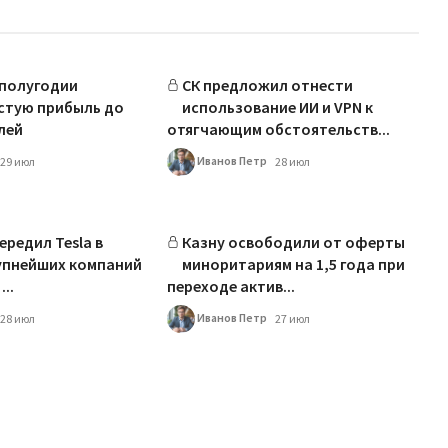
 полугодии
СК предложил отнести
стую прибыль до
использование ИИ и VPN к
лей
отягчающим обстоятельств...
Иванов Петр
29 июл
28 июл
ередил Tesla в
Казну освободили от оферты
упнейших компаний
миноритариям на 1,5 года при
..
переходе актив...
Иванов Петр
28 июл
27 июл