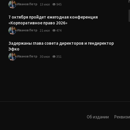
Иванов Петр
13 июл
945
7 октября пройдет ежегодная конференция
«Корпоративное право 2026»
Иванов Петр
21 июл
474
Задержаны глава совета директоров и гендиректор
Эфко
Иванов Петр
30 июл
351
Об издании
Реквиз