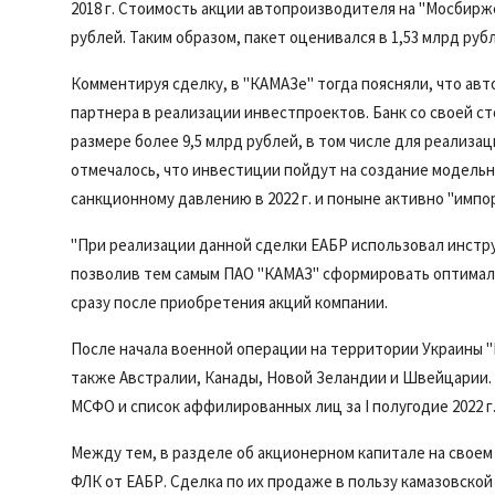
2018 г. Стоимость акции автопроизводителя на "Мосбирже"
рублей. Таким образом, пакет оценивался в 1,53 млрд руб
Комментируя сделку, в "КАМАЗе" тогда поясняли, что ав
партнера в реализации инвестпроектов. Банк со своей с
размере более 9,5 млрд рублей, в том числе для реализа
отмечалось, что инвестиции пойдут на создание модельн
санкционному давлению в 2022 г. и поныне активно "имп
"При реализации данной сделки ЕАБР использовал инстр
позволив тем самым ПАО "КАМАЗ" сформировать оптимальн
сразу после приобретения акций компании.
После начала военной операции на территории Украины "
также Австралии, Канады, Новой Зеландии и Швейцарии. 
МСФО и список аффилированных лиц за I полугодие 2022 г
Между тем, в разделе об акционерном капитале на своем
ФЛК от ЕАБР. Сделка по их продаже в пользу камазовской "