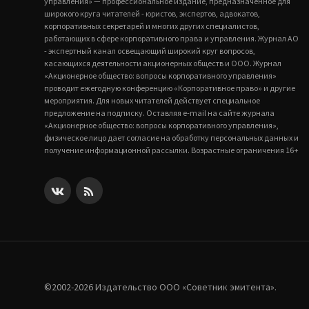
управления» — профессиональное издание, предназначенное для
широкого круга читателей - юристов, экспертов, адвокатов,
корпоративных секретарей и многих других специалистов,
работающих в сфере корпоративного права и управления. Журнал АО
- экспертный канал освещающий широкий круг вопросов,
касающихся деятельности акционерных обществ и ООО. Журнал
«Акционерное общество: вопросы корпоративного управления»
проводит ежегодную конференцию «Корпоративное право» и другие
мероприятия. Для новых читателей действует специальное
предложение на подписку. Оставляя e-mail на сайте журнала
«Акционерное общество: вопросы корпоративного управления»,
физическое лицо дает согласие на обработку персональных данных и
получение информационной рассылки. Возрастные ограничения 16+
©2002-2026 Издательство ООО «‎Советник эмитента».