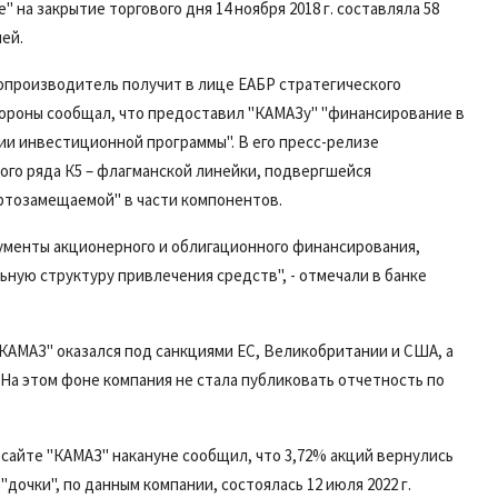
 на закрытие торгового дня 14 ноября 2018 г. составляла 58
лей.
топроизводитель получит в лице ЕАБР стратегического
тороны сообщал, что предоставил "КАМАЗу" "финансирование в
ции инвестиционной программы". В его пресс-релизе
ого ряда К5 – флагманской линейки, подвергшейся
ортозамещаемой" в части компонентов.
ументы акционерного и облигационного финансирования,
ую структуру привлечения средств", - отмечали в банке
КАМАЗ" оказался под санкциями ЕС, Великобритании и США, а
На этом фоне компания не стала публиковать отчетность по
.
 сайте "КАМАЗ" накануне сообщил, что 3,72% акций вернулись
дочки", по данным компании, состоялась 12 июля 2022 г.