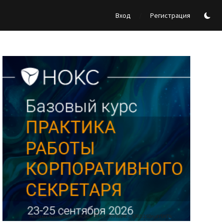
/
Вход
Регистрация
Реклама Ассоциации "НОКС", ИНН 7709980401, ERID:2SDnjdY5NTb