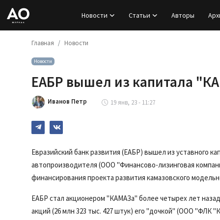
Новости
Статьи
Авторы
Арх
Главная
Новости
Вход
Новости
Регистрация
ЕАБР вышел из капитала "К
Новости
Иванов Петр
19 янв, 23 - 11:27
Статьи
Авторы
Евразийский банк развития (ЕАБР) вышел из уставного ка
автопроизводителя (ООО "Финансово-лизинговая компания
Архив
финансирования проекта развития камазовского модельно
База знаний
ЕАБР стал акционером "КАМАЗа" более четырех лет назад
акций (26 млн 323 тыс. 427 штук) его "дочкой" (ООО "ФЛК 
Подписка