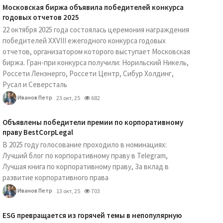
Московская биржа объявила победителей конкурса
годовых отчетов 2025
22 октября 2025 года состоялась церемония награждения
победителей XXVIII ежегодного конкурса годовых
отчетов, организатором которого выступает Московская
биржа. Гран-при конкурса получили: Норильский Никель,
Россети Ленэнерго, Россети Центр, Сибур Холдинг,
Русал и Северсталь
Иванов Петр
23 окт, 25
682
Объявлены победители премии по корпоративному
праву BestCorpLegal
В 2025 году голосование проходило в номинациях:
Лучший блог по корпоративному праву в Telegram,
Лучшая книга по корпоративному праву, За вклад в
развитие корпоративного права
Иванов Петр
13 окт, 25
703
ESG превращается из горячей темы в непопулярную