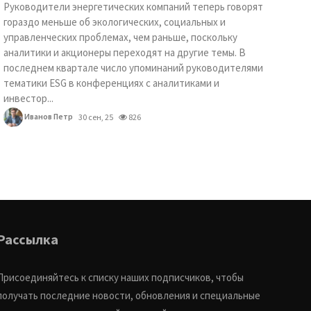
Руководители энергетических компаний теперь говорят
гораздо меньше об экологических, социальных и
управленческих проблемах, чем раньше, поскольку
аналитики и акционеры переходят на другие темы. В
последнем квартале число упоминаний руководителями
тематики ESG в конференциях с аналитиками и
инвестор...
Иванов Петр
30 сен, 25
826
Рассылка
Присоединяйтесь к списку наших подписчиков, чтобы
получать последние новости, обновления и специальные