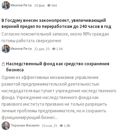
Иванов Петр
20 фев
564
В Госдуму внесен законопроект, увеличивающий
верхний предел по переработкам до 240 часов в год
Согласно пояснительной записке, около 90% граждан
готовы работать сверхурочно
Иванов Петр
22 дек, 25
1.3K
Наследственный фонд как средство сохранения
бизнеса
Одним из эффективных механизмов управления
развитой предпринимательской деятельностью
наследодателя выступает учреждение наследственного
фонда. Учреждение наследственного фонда как
правового института призвано не только разрешить
личные проблемы предпринимателя, но и сохранить
функционирующий бизнес...
Терехин Филипп
25 ноя, 25
1.8K