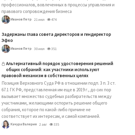
профессионалов, вовлеченных в процессы управления и
правового сопровождения бизнеса
Иванов Петр
21 июл
474
Задержаны глава совета директоров и гендиректор
Эфко
Иванов Петр
30 июл
351
Альтернативный порядок удостоверения решений
общих собраний: как участники используют
правовой механизм в собственных целях
Позиция Верховного Суда РФ в отношении подп. 3 п. 3 ст.
67.1 ГК РФ, представленная им еще в 2019 г., до сих пор
вызывает множество судебных разбирательств между
участниками, желающими оспорить решение общего
собрания, которое по какой-либо причине не
соответствует их интересам, и самой компанией.
Качура Валерия
2 авг
335