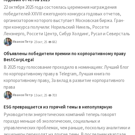
22 октября 2025 года состоялась церемония награждения
победителей XXVIII ежегодного конкурса годовых отчетов,
организатором которого выступает Московская биржа. Гран-
при конкурса получили: Норильский Никель, Россети
Ленэнерго, Россети Центр, Сибур Холдинг, Русал и Северсталь
Иванов Петр
23 окт, 25
682
Объявлены победители премии по корпоративному праву
BestCorpLegal
В 2025 году голосование проходило в номинациях: Лучший блог
по корпоративному праву в Telegram, Лучшая книга по
корпоративному праву, За вклад в развитие корпоративного
права
Иванов Петр
13 окт, 25
703
ESG превращается из горячей темы в непопулярную
Руководители энергетических компаний теперь говорят
гораздо меньше об экологических, социальных и
управленческих проблемах, чем раньше, поскольку аналитики и
акционеры переходят на другие темы. В последнем квартале