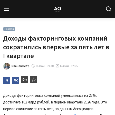
Вход
Регистрация
Новости
Доходы факторинговых компаний
Новости
сократились впервые за пять лет в
I квартале
Статьи
Иванов Петр
14 май - 09:30
14 май - 12:25
Авторы
Архив
База знаний
Доходы факторинговых компаний уменьшились на 25%,
достигнув 102 млрд рублей, в первом квартале 2026 года. Это
Подписка
первое снижение за пять лет, по данным Ассоциации