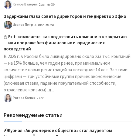
Качура Валерия
2 авг
384
Задержаны глава совета директоров и гендиректор Эфко
Иванов Петр
30 июл
358
Exit-комплаенс: как подготовить компанию к закрытию
или продаже без финансовых и юридических
последствий
В 2025 г. в России было ликвидировано около 233 тыс. компаний
— на 15% больше, чем годом ранее, при минимальном
количестве новых регистраций за последние 14 лет. За этими
цифрами — три устойчивые группы причин: экономические
(ключевая ставка, падение покупательной способности,
отраслевые кризисы), д...
Рогова Ксения
2 авг
Рекомендуемые статьи
⚡️Журнал «Акционерное общество» стал лауреатом