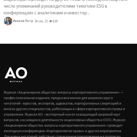
число упоминаний руководителями тематики ESG в
конференциях с аналитиками и инвестор...
Иванов Петр
30 сен, 25
829
Журнал «Акционерное общество: вопросы корпоративного управления» —
профессиональное издание, предназначенное для широкого круга
читателей - юристов, экспертов, адвокатов, корпоративных секретарей и
многих других специалистов, работающих в сфере корпоративного права и
управления. Журнал АО - экспертный канал освещающий широкий круг
вопросов, касающихся деятельности акционерных обществ и ООО. Журнал
«Акционерное общество: вопросы корпоративного управления» проводит
ежегодную конференцию «Корпоративное право» и другие мероприятия.
Для новых читателей действует специальное предложение на подписку.