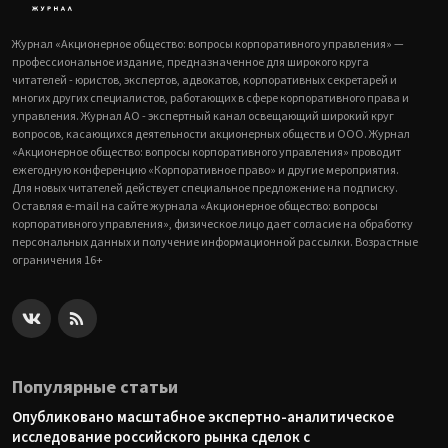
Журнал «Акционерное общество: вопросы корпоративного управления» —
профессиональное издание, предназначенное для широкого круга
читателей - юристов, экспертов, адвокатов, корпоративных секретарей и
многих других специалистов, работающих в сфере корпоративного права и
управления. Журнал АО - экспертный канал освещающий широкий круг
вопросов, касающихся деятельности акционерных обществ и ООО. Журнал
«Акционерное общество: вопросы корпоративного управления» проводит
ежегодную конференцию «Корпоративное право» и другие мероприятия.
Для новых читателей действует специальное предложение на подписку.
Оставляя e-mail на сайте журнала «Акционерное общество: вопросы
корпоративного управления», физическое лицо дает согласие на обработку
персональных данных и получение информационной рассылки. Возрастные
ограничения 16+
Популярные статьи
Опубликовано масштабное экспертно-аналитическое
исследование российского рынка сделок с