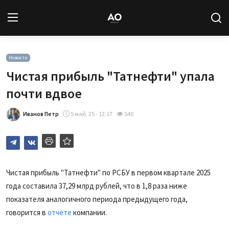
Вход
Регистрация
Новости
Чистая прибыль "Татнефти" упала
Новости
почти вдвое
Статьи
Иванов Петр
5 май, 25 - 12:17
540
Авторы
Архив
Чистая прибыль
"Татнефти"
по РСБУ в первом квартале 2025
года составила 37,29 млрд рублей, что в 1,8 раза ниже
База знаний
показателя аналогичного периода предыдущего года,
Подписка
говорится в
отчете
компании.