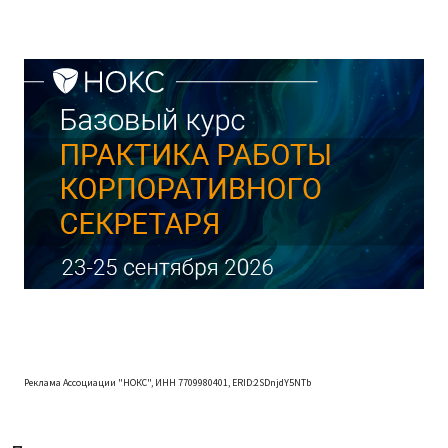
Реклама Ассоциации "НОКС", ИНН 7709980401, ERID:2SDnjdY5NTb