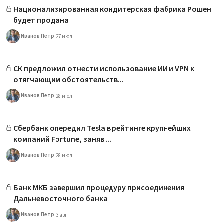
Национализированная кондитерская фабрика Рошен
будет продана
Иванов Петр
27 июл
СК предложил отнести использование ИИ и VPN к
отягчающим обстоятельств...
Иванов Петр
28 июл
Сбербанк опередил Tesla в рейтинге крупнейших
компаний Fortune, заняв ...
Иванов Петр
28 июл
Банк МКБ завершил процедуру присоединения
Дальневосточного банка
Иванов Петр
3 авг