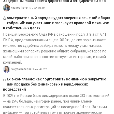
Задержаны глава совета директоров и гендиректор Эфко
Иванов Петр
30 июл
344
Альтернативный порядок удостоверения решений общих
собраний: как участники используют правовой механизм
в собственных целях
Позиция Верховного Суда РФ в отношении подп. 3 п. 3 ст. 67.1
ГК РФ, представленная им еще в 2019 г., до сих пор вызывает
множество судебных разбирательств между участниками,
желающими оспорить решение общего собрания, которое по
какой-либо причине не соответствует их интересам, и самой
компанией.
Качура Валерия
2 авг
302
Exit-комплаенс: как подготовить компанию к закрытию
или продаже без финансовых и юридических
последствий
В 2025 г. в России было ликвидировано около 233 тыс. компаний
— на 15% больше, чем годом ранее, при минимальном
количестве новых регистраций за последние 14 лет. За этими
цифрами — три устойчивые группы причин: экономические