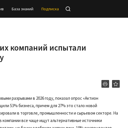
ив
База знаний
Подписка
ких компаний испытали
у
выми разрывами в 2026 году, показал опрос «Актион
щили 53% бизнеса, причем для 27% это стало новой
ировали в торговле, промышленности и сырьевом секторе. На
ов компании все чаще ищут альтернативные источники
дитами, но банки одобрили заявки лишь 19% респондентов.