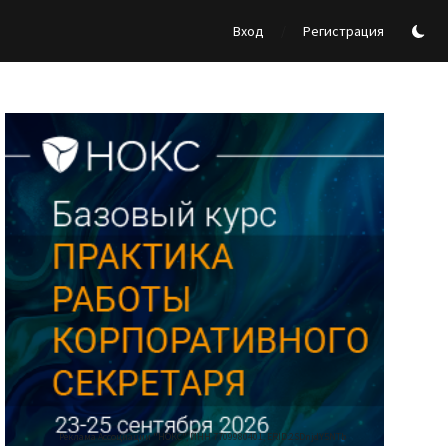
/
Вход
Регистрация
Реклама Ассоциации "НОКС", ИНН 7709980401, ERID:2SDnjdY5NTb