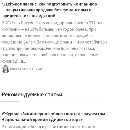
Exit-комплаенс: как подготовить компанию к
закрытию или продаже без финансовых и
юридических последствий
В 2025 г. в России было ликвидировано около 233 тыс.
компаний — на 15% больше, чем годом ранее, при
минимальном количестве новых регистраций за
последние 14 лет. За этими цифрами — три устойчивые
группы причин: экономические (ключевая ставка,
падение покупательной способности, отраслевые
кризисы), д...
Рогова Ксения
2 авг
Рекомендуемые статьи
⚡️Журнал «Акционерное общество» стал лауреатом
Национальной премии «Директор года»
В номинации «Вклад в развитие корпоративного