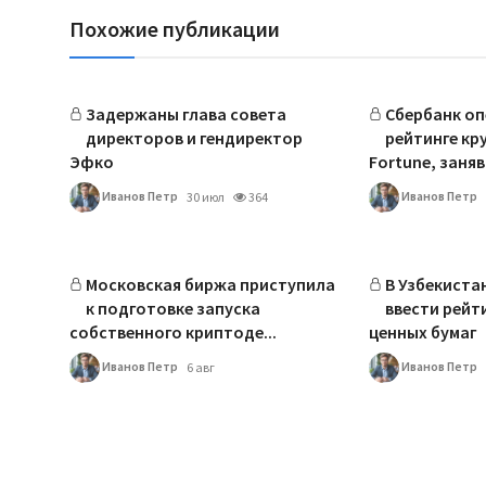
Похожие публикации
Задержаны глава совета
Сбербанк оп
директоров и гендиректор
рейтинге кр
Эфко
Fortune, заняв .
Иванов Петр
Иванов Петр
30 июл
364
Московская биржа приступила
В Узбекиста
к подготовке запуска
ввести рейт
собственного криптоде...
ценных бумаг
Иванов Петр
Иванов Петр
6 авг