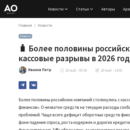
Новости
Статьи
Авторы
Арх
Главная
Новости
Вход
Новости
Регистрация
🧳 Более половины российс
Новости
кассовые разрывы в 2026 год
Статьи
Иванов Петр
20 май - 09:30
20 май - 14:00
Авторы
Архив
Более половины российских компаний столкнулись с кассо
финансов». О нехватке средств на текущие расходы сооб
База знаний
проблемой. Чаще всего дефицит оборотных средств фикс
фоне падения спроса, роста издержек и дорогих кредит
Подписка
финансирования. 34% обращались за краткосрочными кре