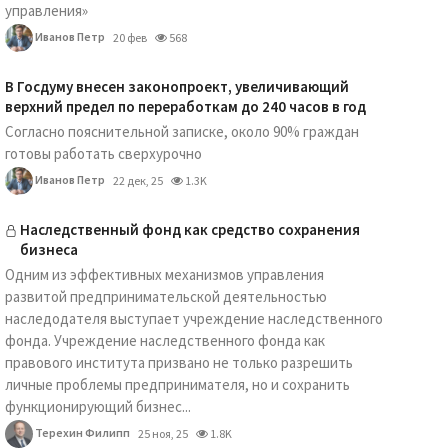
управления»
Иванов Петр
20 фев
568
В Госдуму внесен законопроект, увеличивающий
верхний предел по переработкам до 240 часов в год
Согласно пояснительной записке, около 90% граждан
готовы работать сверхурочно
Иванов Петр
22 дек, 25
1.3K
Наследственный фонд как средство сохранения
бизнеса
Одним из эффективных механизмов управления
развитой предпринимательской деятельностью
наследодателя выступает учреждение наследственного
фонда. Учреждение наследственного фонда как
правового института призвано не только разрешить
личные проблемы предпринимателя, но и сохранить
функционирующий бизнес...
Терехин Филипп
25 ноя, 25
1.8K