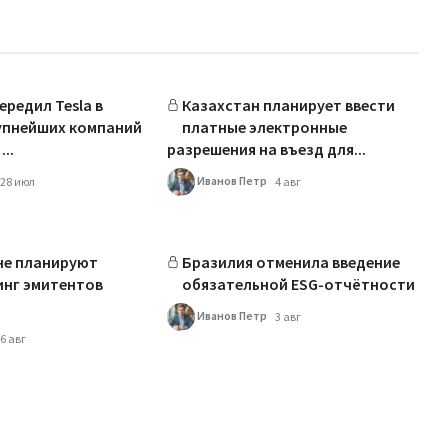
ередил Tesla в
Казахстан планирует ввести
упнейших компаний
платные электронные
..
разрешения на въезд для...
Иванов Петр
28 июл
4 авг
не планируют
Бразилия отменила введение
инг эмитентов
обязательной ESG-отчётности
Иванов Петр
3 авг
6 авг