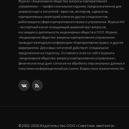
Журнал «Акционерное общество: вопросы корпоративного
управления» — профессиональное издание, предназначенное для
широкого круга читателей - юристов, экспертов, адвокатов,
корпоративных секретарей и многих других специалистов,
работающих в сфере корпоративного права и управления. Журнал АО
- экспертный канал освещающий широкий круг вопросов,
касающихся деятельности акционерных обществ и ООО. Журнал
«Акционерное общество: вопросы корпоративного управления»
проводит ежегодную конференцию «Корпоративное право» и другие
мероприятия. Для новых читателей действует специальное
предложение на подписку. Оставляя e-mail на сайте журнала
«Акционерное общество: вопросы корпоративного управления»,
физическое лицо дает согласие на обработку персональных данных и
получение информационной рассылки. Возрастные ограничения 16+
©2002-2026 Издательство ООО «‎Советник эмитента».