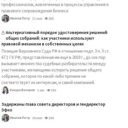
профессионалов, вовлеченных в процессы управления и
правового сопровождения бизнеса
Иванов Петр
21 июл
493
Альтернативный порядок удостоверения решений
общих собраний: как участники используют
правовой механизм в собственных целях
Позиция Верховного Суда РФ в отношении подп. 3 п. 3 ст.
67.1 ГК РФ, представленная им еще в 2019 г., до сих пор
вызывает множество судебных разбирательств между
участниками, желающими оспорить решение общего
собрания, которое по какой-либо причине не
соответствует их интересам, и самой компанией.
Качура Валерия
2 авг
395
Задержаны глава совета директоров и гендиректор
Эфко
Иванов Петр
30 июл
364