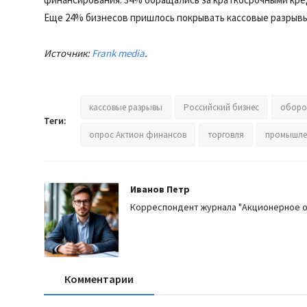
Еще 24% бизнесов пришлось покрывать кассовые разрывы 
Источник:
Frank media
.
кассовые разрывы
Российский бизнес
оборо
Теги:
опрос Актион финансов
торговля
промышле
Иванов Петр
Корреспондент журнала "Акционерное 
Комментарии