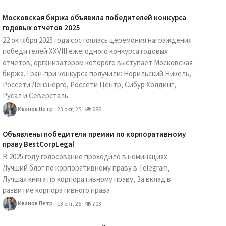
Московская биржа объявила победителей конкурса
годовых отчетов 2025
22 октября 2025 года состоялась церемония награждения
победителей XXVIII ежегодного конкурса годовых
отчетов, организатором которого выступает Московская
биржа. Гран-при конкурса получили: Норильский Никель,
Россети Ленэнерго, Россети Центр, Сибур Холдинг,
Русал и Северсталь
Иванов Петр
23 окт, 25
686
Объявлены победители премии по корпоративному
праву BestCorpLegal
В 2025 году голосование проходило в номинациях:
Лучший блог по корпоративному праву в Telegram,
Лучшая книга по корпоративному праву, За вклад в
развитие корпоративного права
Иванов Петр
13 окт, 25
703