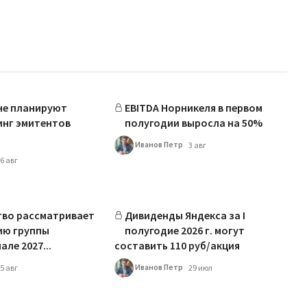
не планируют
EBITDA Норникеля в первом
инг эмитентов
полугодии выросла на 50%
Иванов Петр
3 авг
6 авг
тво рассматривает
Дивиденды Яндекса за I
ию группы
полугодие 2026 г. могут
але 2027...
составить 110 руб/акция
Иванов Петр
5 авг
29 июл