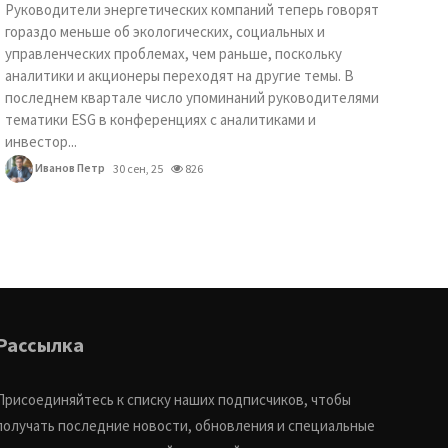
Руководители энергетических компаний теперь говорят
гораздо меньше об экологических, социальных и
управленческих проблемах, чем раньше, поскольку
аналитики и акционеры переходят на другие темы. В
последнем квартале число упоминаний руководителями
тематики ESG в конференциях с аналитиками и
инвестор...
Иванов Петр
30 сен, 25
826
Рассылка
Присоединяйтесь к списку наших подписчиков, чтобы
получать последние новости, обновления и специальные