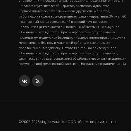
управления» — профессиональное издание, предназначенное для
широкого круга читателей - юристов, экспертов, адвокатов,
корпоративных секретарей и многих других специалистов,
работающих в сфере корпоративного права и управления. Журнал АО
- экспертный канал освещающий широкий круг вопросов,
касающихся деятельности акционерных обществ и ООО. Журнал
«Акционерное общество: вопросы корпоративного управления»
проводит ежегодную конференцию «Корпоративное право» и другие
мероприятия. Для новых читателей действует специальное
предложение на подписку. Оставляя e-mail на сайте журнала
«Акционерное общество: вопросы корпоративного управления»,
физическое лицо дает согласие на обработку персональных данных и
получение информационной рассылки. Возрастные ограничения 16+
©2002-2026 Издательство ООО «‎Советник эмитента».