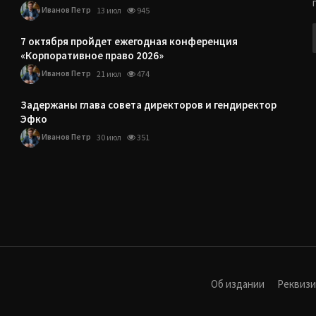
Иванов Петр
13 июл
945
7 октября пройдет ежегодная конференция
«Корпоративное право 2026»
Иванов Петр
21 июл
474
Задержаны глава совета директоров и гендиректор
Эфко
Иванов Петр
30 июл
351
Об издании
Реквиз