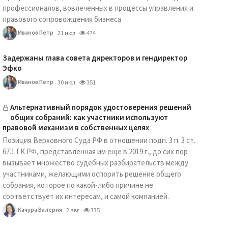
профессионалов, вовлеченных в процессы управления и
правового сопровождения бизнеса
Иванов Петр
21 июл
474
Задержаны глава совета директоров и гендиректор
Эфко
Иванов Петр
30 июл
351
Альтернативный порядок удостоверения решений
общих собраний: как участники используют
правовой механизм в собственных целях
Позиция Верховного Суда РФ в отношении подп. 3 п. 3 ст.
67.1 ГК РФ, представленная им еще в 2019 г., до сих пор
вызывает множество судебных разбирательств между
участниками, желающими оспорить решение общего
собрания, которое по какой-либо причине не
соответствует их интересам, и самой компанией.
Качура Валерия
2 авг
335