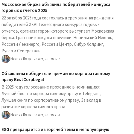
Московская биржа объявила победителей конкурса
годовых отчетов 2025
22 октября 2025 года состоялась церемония награждения
победителей XXVIII ежегодного конкурса годовых
отчетов, организатором которого выступает Московская
биржа. Гран-при конкурса получили: Норильский Никель,
Россети Ленэнерго, Россети Центр, Сибур Холдинг,
Русал и Северсталь
Иванов Петр
23 окт, 25
682
Объявлены победители премии по корпоративному
праву BestCorpLegal
В 2025 году голосование проходило в номинациях:
Лучший блог по корпоративному праву в Telegram,
Лучшая книга по корпоративному праву, За вклад в
развитие корпоративного права
Иванов Петр
13 окт, 25
703
ESG превращается из горячей темы в непопулярную