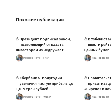
Похожие публикации
Президент подписал закон,
В Узбекиста
позволяющий отказать
ввести рейт
инвесторам из недружест...
ценных бумаг
Иванов Петр
Иванов Петр
4 авг
Сбербанк в I полугодии
Правительс
увеличил чистую прибыль до
приватизац
1,019 трлн рублей
«Сирена» в нач
Иванов Петр
Иванов Петр
29 июл