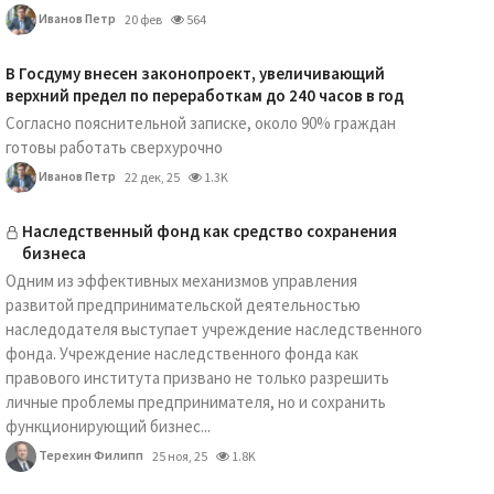
Иванов Петр
20 фев
564
В Госдуму внесен законопроект, увеличивающий
верхний предел по переработкам до 240 часов в год
Согласно пояснительной записке, около 90% граждан
готовы работать сверхурочно
Иванов Петр
22 дек, 25
1.3K
Наследственный фонд как средство сохранения
бизнеса
Одним из эффективных механизмов управления
развитой предпринимательской деятельностью
наследодателя выступает учреждение наследственного
фонда. Учреждение наследственного фонда как
правового института призвано не только разрешить
личные проблемы предпринимателя, но и сохранить
функционирующий бизнес...
Терехин Филипп
25 ноя, 25
1.8K