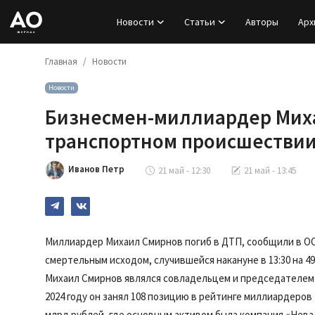
Новости
Статьи
Авторы
Арх
Главная
Новости
Вход
Новости
Регистрация
Бизнесмен-миллиардер Миха
Новости
транспортном происшестви
Статьи
Иванов Петр
21 май - 12:30
21 май - 13:45
Авторы
Архив
Миллиардер Михаил Смирнов погиб в ДТП, сообщили в ОО
смертельным исходом, случившейся накануне в 13:30 на 4
База знаний
Михаил Смирнов являлся совладельцем и председателем 
2024 году он занял 108 позицию в рейтинге миллиардеров
Подписка
млрд рублей, где основным активом была компания «Нева