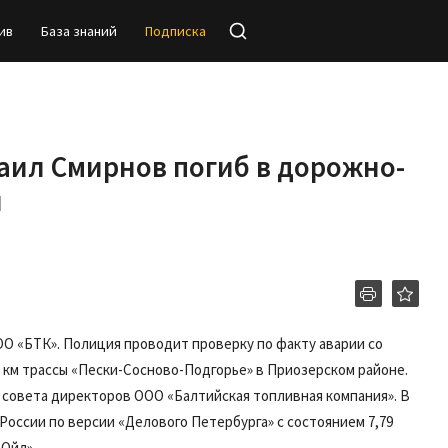
ив
База знаний
Подписка
ил Смирнов погиб в дорожно-
и
О «БТК». Полиция проводит проверку по факту аварии со
9 км трассы «Пески-Сосново-Подгорье» в Приозерском районе.
совета директоров ООО «Балтийская топливная компания». В
 России по версии «Делового Петербурга» с состоянием 7,79
 Ойл».