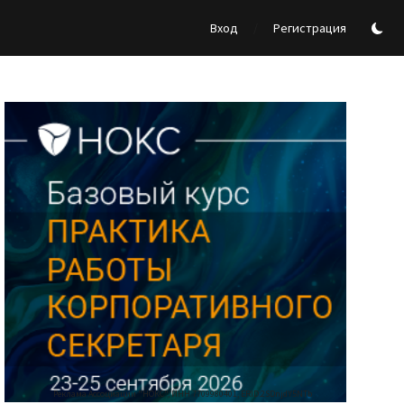
/
Вход
Регистрация
Реклама Ассоциации "НОКС", ИНН 7709980401, ERID:2SDnjdY5NTb