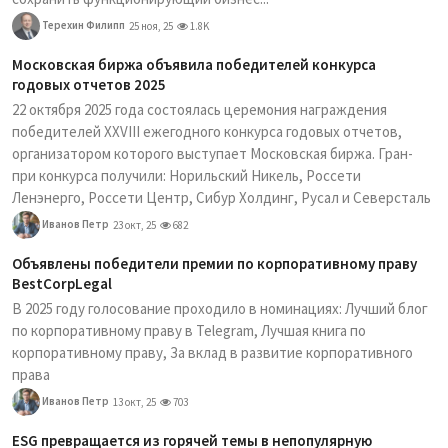
Терехин Филипп
25 ноя, 25
1.8K
Московская биржа объявила победителей конкурса
годовых отчетов 2025
22 октября 2025 года состоялась церемония награждения
победителей XXVIII ежегодного конкурса годовых отчетов,
организатором которого выступает Московская биржа. Гран-
при конкурса получили: Норильский Никель, Россети
Ленэнерго, Россети Центр, Сибур Холдинг, Русал и Северсталь
Иванов Петр
23 окт, 25
682
Объявлены победители премии по корпоративному праву
BestCorpLegal
В 2025 году голосование проходило в номинациях: Лучший блог
по корпоративному праву в Telegram, Лучшая книга по
корпоративному праву, За вклад в развитие корпоративного
права
Иванов Петр
13 окт, 25
703
ESG превращается из горячей темы в непопулярную