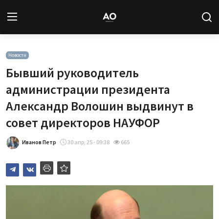
Вход
Регистрация
Новости
Бывший руководитель
Новости
администрации президента
Александр Волошин выдвинут в
Статьи
совет директоров НАУФОР
Авторы
Иванов Петр
30 апр, 25 - 09:38
665
Архив
База знаний
Подписка