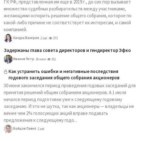
ГК РФ, представленная им еще в 2019 г., до сих пор вызывает
множество судебных разбирательств между участниками,
желающими оспорить решение общего собрания, которое по
какой-либо причине не соответствует их интересам, и самой
компанией.
Качура Валерия
2 авг
373
Задержаны глава совета директоров и гендиректор Эфко
Иванов Петр
30 июл
351
Как устранить ошибки и негативные последствия
годового заседания общего собрания акционеров
30 июня закончился период проведения годовых заседаний для
принятия решений общим собранием акционеров. А 1 июля
начался период подготовки уже к следующему годовому
заседанию. И это не шутка, так как акционеры — владельцы не
менее чем 2% голосующих акций вправе подавать
предложения к следующему годо...
Бойцов Павел
2 авг