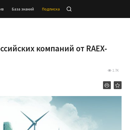
ив
База знаний
Подписка
ссийских компаний от RAEX-
1.7K