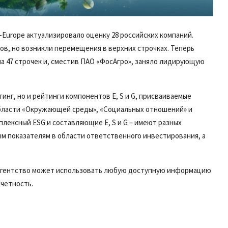
-Europe актуализировало оценку 28 российских компаний.
ков, но возникли перемещения в верхних строчках. Теперь
на 47 строчек и, сместив ПАО «ФосАгро», заняло лидирующую
инг, но и рейтинги компонентов E, S и G, присваиваемые
области «Окружающей среды», «Социальных отношений» и
плексный ESG и составляющие E, S и G – имеют разных
м показателям в области ответственного инвестирования, а
 Агентство может использовать любую доступную информацию
четность.