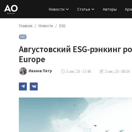
Новости
Статьи
Авторы
Арх
Главная
Новости
ESG
Вход
ESG
Регистрация
Августовский ESG-рэнкинг ро
Новости
Europe
Статьи
Иванов Петр
1 авг, 23 - 17:46
2 авг, 23 - 08:24
Авторы
Архив
База знаний
Подписка