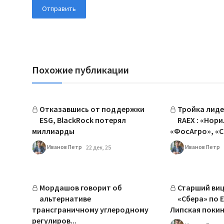
Отправить
Похожие публикации
Отказавшись от поддержки
Тройка лиде
ESG, BlackRock потерял
RAEX : «Нори
миллиарды
«ФосАгро», «Сб
Иванов Петр
Иванов Петр
22 дек, 25
Мордашов говорит об
Старший ви
альтернативе
«Сбера» по 
трансграничному углеродному
Липская покин
регулиров...