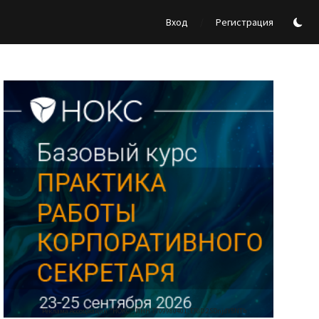
/
Вход
Регистрация
Реклама Ассоциации "НОКС", ИНН 7709980401, ERID:2SDnjdY5NTb