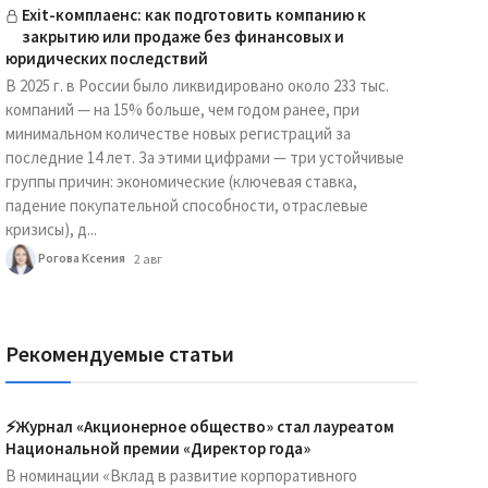
Exit-комплаенс: как подготовить компанию к
закрытию или продаже без финансовых и
юридических последствий
В 2025 г. в России было ликвидировано около 233 тыс.
компаний — на 15% больше, чем годом ранее, при
минимальном количестве новых регистраций за
последние 14 лет. За этими цифрами — три устойчивые
группы причин: экономические (ключевая ставка,
падение покупательной способности, отраслевые
кризисы), д...
Рогова Ксения
2 авг
Рекомендуемые статьи
⚡️Журнал «Акционерное общество» стал лауреатом
Национальной премии «Директор года»
В номинации «Вклад в развитие корпоративного