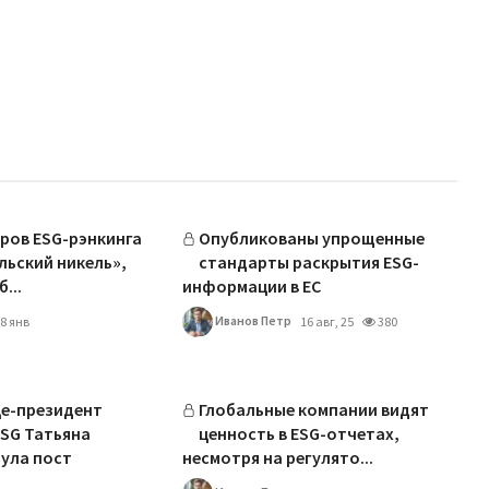
ров ESG-рэнкинга
Опубликованы упрощенные
льский никель»,
стандарты раскрытия ESG-
...
информации в ЕС
Иванов Петр
8 янв
16 авг, 25
380
це-президент
Глобальные компании видят
ESG Татьяна
ценность в ESG-отчетах,
ула пост
несмотря на регулято...