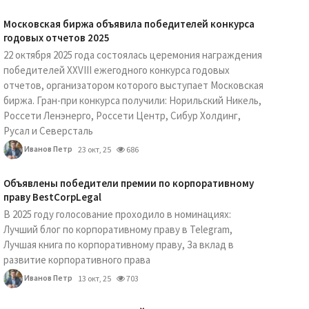
Московская биржа объявила победителей конкурса
годовых отчетов 2025
22 октября 2025 года состоялась церемония награждения
победителей XXVIII ежегодного конкурса годовых
отчетов, организатором которого выступает Московская
биржа. Гран-при конкурса получили: Норильский Никель,
Россети Ленэнерго, Россети Центр, Сибур Холдинг,
Русал и Северсталь
Иванов Петр
23 окт, 25
686
Объявлены победители премии по корпоративному
праву BestCorpLegal
В 2025 году голосование проходило в номинациях:
Лучший блог по корпоративному праву в Telegram,
Лучшая книга по корпоративному праву, За вклад в
развитие корпоративного права
Иванов Петр
13 окт, 25
703