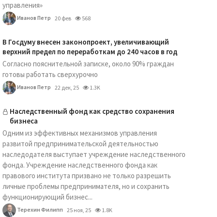
управления»
Иванов Петр
20 фев
568
В Госдуму внесен законопроект, увеличивающий
верхний предел по переработкам до 240 часов в год
Согласно пояснительной записке, около 90% граждан
готовы работать сверхурочно
Иванов Петр
22 дек, 25
1.3K
Наследственный фонд как средство сохранения
бизнеса
Одним из эффективных механизмов управления
развитой предпринимательской деятельностью
наследодателя выступает учреждение наследственного
фонда. Учреждение наследственного фонда как
правового института призвано не только разрешить
личные проблемы предпринимателя, но и сохранить
функционирующий бизнес...
Терехин Филипп
25 ноя, 25
1.8K