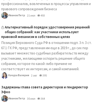
профессионалов, вовлеченных в процессы управления и
правового сопровождения бизнеса
Иванов Петр
21 июл
493
Альтернативный порядок удостоверения решений
общих собраний: как участники используют
правовой механизм в собственных целях
Позиция Верховного Суда РФ в отношении подп. 3 п. 3 ст.
67.1 ГК РФ, представленная им еще в 2019 г., до сих пор
вызывает множество судебных разбирательств между
участниками, желающими оспорить решение общего
собрания, которое по какой-либо причине не
соответствует их интересам, и самой компанией.
Качура Валерия
2 авг
395
Задержаны глава совета директоров и гендиректор
Эфко
Иванов Петр
30 июл
364