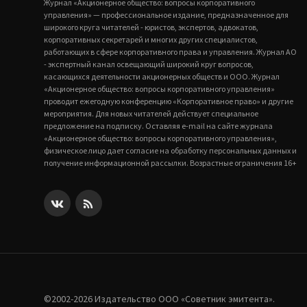
Журнал «Акционерное общество: вопросы корпоративного
управления» — профессиональное издание, предназначенное для
широкого круга читателей - юристов, экспертов, адвокатов,
корпоративных секретарей и многих других специалистов,
работающих в сфере корпоративного права и управления. Журнал АО
- экспертный канал освещающий широкий круг вопросов,
касающихся деятельности акционерных обществ и ООО. Журнал
«Акционерное общество: вопросы корпоративного управления»
проводит ежегодную конференцию «Корпоративное право» и другие
мероприятия. Для новых читателей действует специальное
предложение на подписку. Оставляя e-mail на сайте журнала
«Акционерное общество: вопросы корпоративного управления»,
физическое лицо дает согласие на обработку персональных данных и
получение информационной рассылки. Возрастные ограничения 16+
©2002-2026 Издательство ООО «‎Советник эмитента».