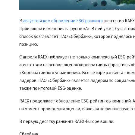
В
августовском обновлении ESG-рэнкинга
агентство RAEX
Произошли изменения в группе «А». В ней уже 17 участни
список возглавляет ПАО «Сбербанк», которое поднялось 
позицию.
C апреля RAEX публикует не только комплексный ESG-рейт
агентством на основе оценок корпоративных практик в 
«Корпоративного управления». Все четыре рэнкинга – ком
лидеров. ПАО «Сбербанк» является лидером по социальны
также по итоговой ESG-оценке.
RAEX продолжает обновление ESG-рейтингов компаний.
на момент проведения оценки, включая нефинансовую от
В первую десятку рэнкинга RAEX-Europe вошли:
Сбербанк