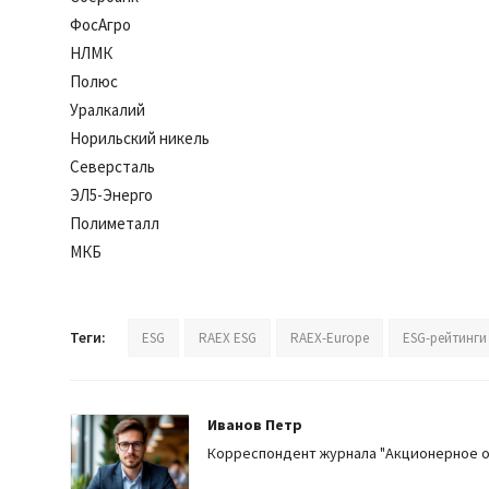
ФосАгро
НЛМК
Полюс
Уралкалий
Норильский никель
Северсталь
ЭЛ5-Энерго
Полиметалл
МКБ
Теги:
ESG
RAEX ESG
RAEX-Europe
ESG-рейтинги
Иванов Петр
Корреспондент журнала "Акционерное 