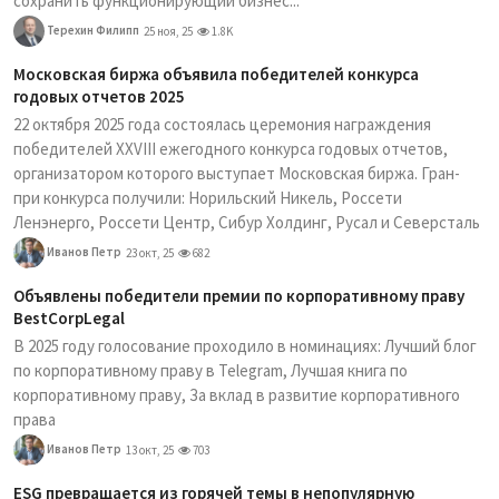
сохранить функционирующий бизнес...
Терехин Филипп
25 ноя, 25
1.8K
Московская биржа объявила победителей конкурса
годовых отчетов 2025
22 октября 2025 года состоялась церемония награждения
победителей XXVIII ежегодного конкурса годовых отчетов,
организатором которого выступает Московская биржа. Гран-
при конкурса получили: Норильский Никель, Россети
Ленэнерго, Россети Центр, Сибур Холдинг, Русал и Северсталь
Иванов Петр
23 окт, 25
682
Объявлены победители премии по корпоративному праву
BestCorpLegal
В 2025 году голосование проходило в номинациях: Лучший блог
по корпоративному праву в Telegram, Лучшая книга по
корпоративному праву, За вклад в развитие корпоративного
права
Иванов Петр
13 окт, 25
703
ESG превращается из горячей темы в непопулярную