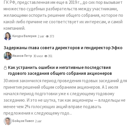
ГК РФ, представленная им еще в 2019 г., до сих пор вызывает
множество судебных разбирательств между участниками,
желающими оспорить решение общего собрания, которое по
какой-либо причине не соответствует их интересам, и самой
компанией.
Качура Валерия
2 авг
373
Задержаны глава совета директоров и гендиректор Эфко
Иванов Петр
30 июл
351
Как устранить ошибки и негативные последствия
годового заседания общего собрания акционеров
30 июня закончился период проведения годовых заседаний для
принятия решений общим собранием акционеров. А 1 июля
начался период подготовки уже к следующему годовому
заседанию. И это не шутка, так как акционеры — владельцы не
менее чем 2% голосующих акций вправе подавать
предложения к следующему годо...
Бойцов Павел
2 авг