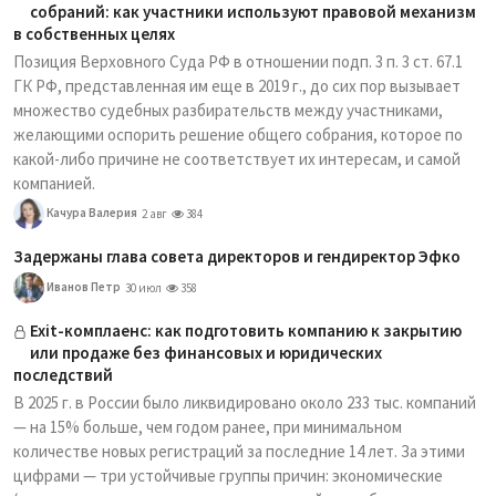
собраний: как участники используют правовой механизм
в собственных целях
Позиция Верховного Суда РФ в отношении подп. 3 п. 3 ст. 67.1
ГК РФ, представленная им еще в 2019 г., до сих пор вызывает
множество судебных разбирательств между участниками,
желающими оспорить решение общего собрания, которое по
какой-либо причине не соответствует их интересам, и самой
компанией.
Качура Валерия
2 авг
384
Задержаны глава совета директоров и гендиректор Эфко
Иванов Петр
30 июл
358
Exit-комплаенс: как подготовить компанию к закрытию
или продаже без финансовых и юридических
последствий
В 2025 г. в России было ликвидировано около 233 тыс. компаний
— на 15% больше, чем годом ранее, при минимальном
количестве новых регистраций за последние 14 лет. За этими
цифрами — три устойчивые группы причин: экономические