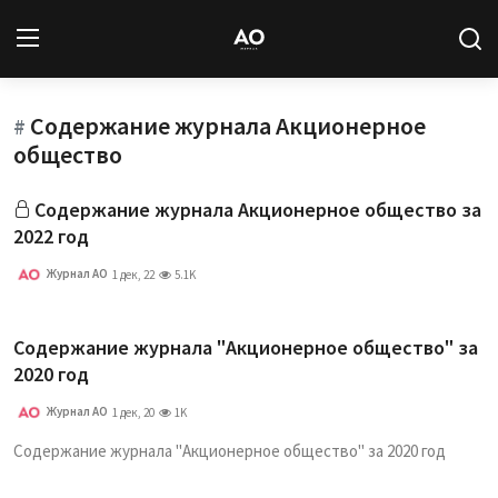
Содержание журнала Акционерное
Вход
Регистрация
#
общество
Новости
Содержание журнала Акционерное общество за
2022 год
Статьи
Журнал АО
1 дек, 22
5.1K
Авторы
Содержание журнала "Акционерное общество" за
Архив
2020 год
База знаний
Журнал АО
1 дек, 20
1K
Содержание журнала "Акционерное общество" за 2020 год
Подписка