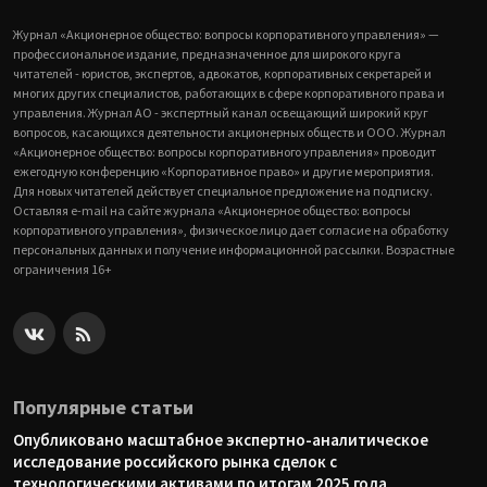
Журнал «Акционерное общество: вопросы корпоративного управления» —
профессиональное издание, предназначенное для широкого круга
читателей - юристов, экспертов, адвокатов, корпоративных секретарей и
многих других специалистов, работающих в сфере корпоративного права и
управления. Журнал АО - экспертный канал освещающий широкий круг
вопросов, касающихся деятельности акционерных обществ и ООО. Журнал
«Акционерное общество: вопросы корпоративного управления» проводит
ежегодную конференцию «Корпоративное право» и другие мероприятия.
Для новых читателей действует специальное предложение на подписку.
Оставляя e-mail на сайте журнала «Акционерное общество: вопросы
корпоративного управления», физическое лицо дает согласие на обработку
персональных данных и получение информационной рассылки. Возрастные
ограничения 16+
Популярные статьи
Опубликовано масштабное экспертно-аналитическое
исследование российского рынка сделок с
технологическими активами по итогам 2025 года