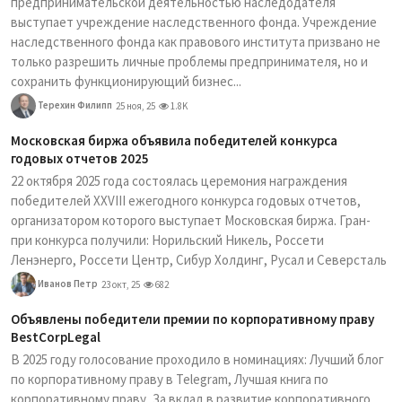
предпринимательской деятельностью наследодателя
выступает учреждение наследственного фонда. Учреждение
наследственного фонда как правового института призвано не
только разрешить личные проблемы предпринимателя, но и
сохранить функционирующий бизнес...
Терехин Филипп
25 ноя, 25
1.8K
Московская биржа объявила победителей конкурса
годовых отчетов 2025
22 октября 2025 года состоялась церемония награждения
победителей XXVIII ежегодного конкурса годовых отчетов,
организатором которого выступает Московская биржа. Гран-
при конкурса получили: Норильский Никель, Россети
Ленэнерго, Россети Центр, Сибур Холдинг, Русал и Северсталь
Иванов Петр
23 окт, 25
682
Объявлены победители премии по корпоративному праву
BestCorpLegal
В 2025 году голосование проходило в номинациях: Лучший блог
по корпоративному праву в Telegram, Лучшая книга по
корпоративному праву, За вклад в развитие корпоративного