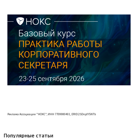
Реклама Ассоциации "НОКС", ИНН 7709980401, ERID:2SDnjdY5NTb
Популярные статьи