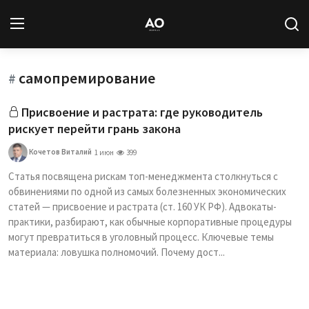
самопремирование
Вход
Регистрация
#
Присвоение и растрата: где руководитель
Новости
рискует перейти грань закона
Статьи
Кочетов Виталий
1 июн
399
Статья посвящена рискам топ-менеджмента столкнуться с
Авторы
обвинениями по одной из самых болезненных экономических
статей — присвоение и растрата (ст. 160 УК РФ). Адвокаты-
Архив
практики, разбирают, как обычные корпоративные процедуры
могут превратиться в уголовный процесс. Ключевые темы
База знаний
материала: ловушка полномочий. Почему дост...
Подписка