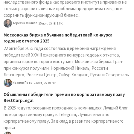
наследственного фонда как правового института призвано не
только разрешить личные проблемы предпринимателя, но и
сохранить функционирующий бизнес...
Терехин Филипп
25 ноя, 25
1.8K
Московская биржа объявила победителей конкурса
годовых отчетов 2025
22 октября 2025 года состоялась церемония награждения
победителей XXVIII ежегодного конкурса годовых отчетов,
организатором которого выступает Московская биржа. Гран-
при конкурса получили: Норильский Никель, Россети
Ленэнерго, Россети Центр, Сибур Холдинг, Русал и Северсталь
Иванов Петр
23 окт, 25
686
Объявлены победители премии по корпоративному праву
BestCorpLegal
В 2025 году голосование проходило в номинациях: Лучший блог
по корпоративному праву в Telegram, Лучшая книга по
корпоративному праву, За вклад в развитие корпоративного
права