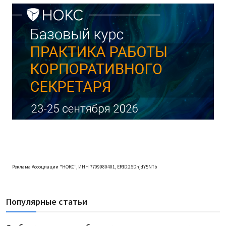
Реклама Ассоциации "НОКС", ИНН 7709980401, ERID:2SDnjdY5NTb
Популярные статьи