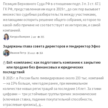
Позиция Верховного Суда РФ в отношении подп. 3 п. 3 ст. 67.1
ГК РФ, представленная им еще в 2019 г., до сих пор вызывает
множество судебных разбирательств между участниками,
желающими оспорить решение общего собрания, которое по
какой-либо причине не соответствует их интересам, и самой
компанией.
Качура Валерия
2 авг
395
Задержаны глава совета директоров и гендиректор Эфко
Иванов Петр
30 июл
364
Exit-комплаенс: как подготовить компанию к закрытию
или продаже без финансовых и юридических
последствий
В 2025 г. в России было ликвидировано около 233 тыс. компаний
— на 15% больше, чем годом ранее, при минимальном
количестве новых регистраций за последние 14 лет. За этими
цифрами — три устойчивые группы причин: экономические
(ключевая ставка, падение покупательной способности,
отраслевые кризисы), д...