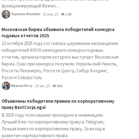
функционирующий бизнес...
Терехин Филипп
25 ноя, 25
1.8K
Московская биржа объявила победителей конкурса
годовых отчетов 2025
22 октября 2025 года состоялась церемония награждения
победителей XXVIII ежегодного конкурса годовых
отчетов, организатором которого выступает Московская
биржа. Гран-при конкурса получили: Норильский Никель,
Россети Ленэнерго, Россети Центр, Сибур Холдинг,
Русал и Северсталь
Иванов Петр
23 окт, 25
686
Объявлены победители премии по корпоративному
праву BestCorpLegal
В 2025 году голосование проходило в номинациях:
Лучший блог по корпоративному праву в Telegram,
Лучшая книга по корпоративному праву, За вклад в
развитие корпоративного права