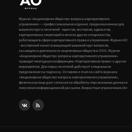
Журнал «Акционерное общество: вопросы корпоративного
управления» — профессиональное издание, предназначенное для
широкого круга читателей - юристов, экспертов, адвокатов,
корпоративных секретарей и многих других специалистов,
работающих в сфере корпоративного права и управления. Журнал АО
- экспертный канал освещающий широкий круг вопросов,
касающихся деятельности акционерных обществ и ООО. Журнал
«Акционерное общество: вопросы корпоративного управления»
проводит ежегодную конференцию «Корпоративное право» и другие
мероприятия. Для новых читателей действует специальное
предложение на подписку. Оставляя e-mail на сайте журнала
«Акционерное общество: вопросы корпоративного управления»,
физическое лицо дает согласие на обработку персональных данных и
получение информационной рассылки. Возрастные ограничения 16+