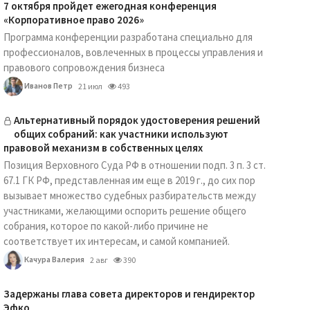
7 октября пройдет ежегодная конференция
«Корпоративное право 2026»
Программа конференции разработана специально для
профессионалов, вовлеченных в процессы управления и
правового сопровождения бизнеса
Иванов Петр
21 июл
493
Альтернативный порядок удостоверения решений
общих собраний: как участники используют
правовой механизм в собственных целях
Позиция Верховного Суда РФ в отношении подп. 3 п. 3 ст.
67.1 ГК РФ, представленная им еще в 2019 г., до сих пор
вызывает множество судебных разбирательств между
участниками, желающими оспорить решение общего
собрания, которое по какой-либо причине не
соответствует их интересам, и самой компанией.
Качура Валерия
2 авг
390
Задержаны глава совета директоров и гендиректор
Эфко