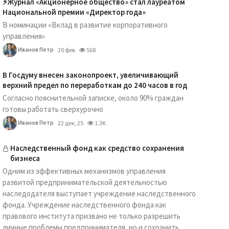
⚡️Журнал «Акционерное общество» стал лауреатом
Национальной премии «Директор года»
В номинации «Вклад в развитие корпоративного
управления»
Иванов Петр
20 фев
568
В Госдуму внесен законопроект, увеличивающий
верхний предел по переработкам до 240 часов в год
Согласно пояснительной записке, около 90% граждан
готовы работать сверхурочно
Иванов Петр
22 дек, 25
1.3K
Наследственный фонд как средство сохранения
бизнеса
Одним из эффективных механизмов управления
развитой предпринимательской деятельностью
наследодателя выступает учреждение наследственного
фонда. Учреждение наследственного фонда как
правового института призвано не только разрешить
личные проблемы предпринимателя, но и сохранить