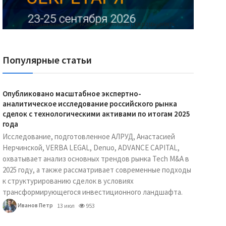
Реклама Ассоциации "НОКС", ИНН 7709980401, ERID:2SDnjdY5NTb
Популярные статьи
Опубликовано масштабное экспертно-
аналитическое исследование российского рынка
сделок с технологическими активами по итогам 2025
года
Исследование, подготовленное АЛРУД, Анастасией
Нерчинской, VERBA LEGAL, Denuo, ADVANCE CAPITAL,
охватывает анализ основных трендов рынка Tech M&A в
2025 году, а также рассматривает современные подходы
к структурированию сделок в условиях
трансформирующегося инвестиционного ландшафта.
Иванов Петр
13 июл
953