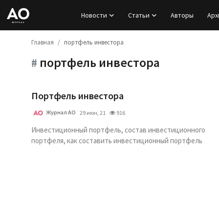
Новости
Статьи
Авторы
Арх
Главная
портфель инвестора
Вход
портфель инвестора
#
Регистрация
Новости
Портфель инвестора
Журнал АО
29 июн, 21
916
Статьи
Инвестиционный портфель, состав инвестиционного
портфеля, как составить инвестиционный портфель
Авторы
Архив
База знаний
Подписка