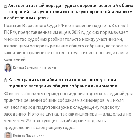
Альтернативный порядок удостоверения решений общих
собраний: как участники используют правовой механизм
в собственных целях
Позиция Верховного Суда РФ в отношении подп. 3 п. 3 ст. 67.1
ГК РФ, представленная им еще в 2019 г., до сих пор вызывает
множество судебных разбирательств между участниками,
желающими оспорить решение общего собрания, которое по
какой-либо причине не соответствует их интересам, и самой
компанией.
Качура Валерия
2 авг
341
Как устранить ошибки и негативные последствия
годового заседания общего собрания акционеров
30 июня закончился период проведения годовых заседаний для
принятия решений общим собранием акционеров. А 1 июля
начался период подготовки уже к следующему годовому
заседанию. И это не шутка, так как акционеры — владельцы не
менее чем 2% голосующих акций вправе подавать
предложения к следующему годо...
Бойцов Павел
2 авг