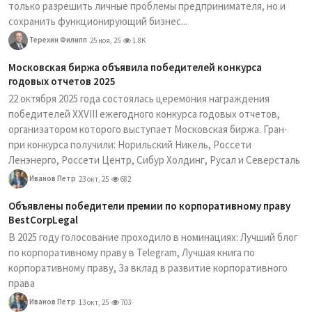
только разрешить личные проблемы предпринимателя, но и
сохранить функционирующий бизнес...
Терехин Филипп
25 ноя, 25
1.8K
Московская биржа объявила победителей конкурса
годовых отчетов 2025
22 октября 2025 года состоялась церемония награждения
победителей XXVIII ежегодного конкурса годовых отчетов,
организатором которого выступает Московская биржа. Гран-
при конкурса получили: Норильский Никель, Россети
Ленэнерго, Россети Центр, Сибур Холдинг, Русал и Северсталь
Иванов Петр
23 окт, 25
682
Объявлены победители премии по корпоративному праву
BestCorpLegal
В 2025 году голосование проходило в номинациях: Лучший блог
по корпоративному праву в Telegram, Лучшая книга по
корпоративному праву, За вклад в развитие корпоративного
права
Иванов Петр
13 окт, 25
703