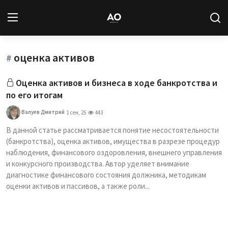
оценка активов
Вход
Регистрация
#
Оценка активов и бизнеса в ходе банкротства и
Новости
по его итогам
Статьи
Валуев Дмитрий
1 сен, 25
443
В данной статье рассматривается понятие несостоятельности
Авторы
(банкротства), оценка активов, имущества в разрезе процедур
наблюдения, финансового оздоровления, внешнего управления
Архив
и конкурсного производства. Автор уделяет внимание
диагностике финансового состояния должника, методикам
База знаний
оценки активов и пассивов, а также роли...
Подписка