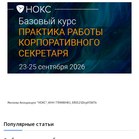
Реклама Ассоциации "НОКС", ИНН 7709980401, ERID:2SDnjdY5NTb
Популярные статьи