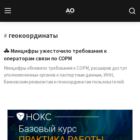
геокоординаты
Вход
Регистрация
#
🚓 Минцифры ужесточило требования к
Новости
операторам связи по СОРМ
Минцифры обновило требования к СОРМ, расширив доступ
Статьи
уполномоченных органов к паспортным данным, ИНН,
банковским реквизитам и геокоординатам пользователей.
Авторы
Архив
База знаний
Подписка