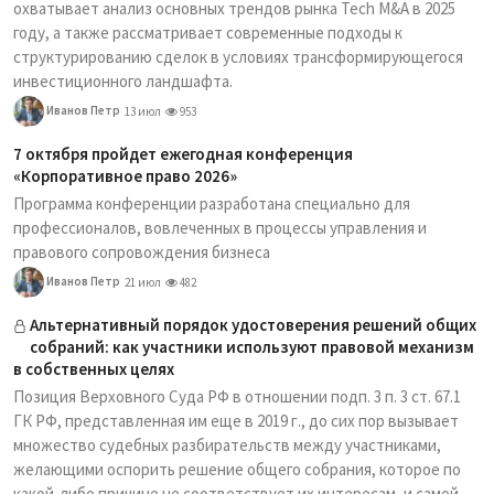
охватывает анализ основных трендов рынка Tech M&A в 2025
году, а также рассматривает современные подходы к
структурированию сделок в условиях трансформирующегося
инвестиционного ландшафта.
Иванов Петр
13 июл
953
7 октября пройдет ежегодная конференция
«Корпоративное право 2026»
Программа конференции разработана специально для
профессионалов, вовлеченных в процессы управления и
правового сопровождения бизнеса
Иванов Петр
21 июл
482
Альтернативный порядок удостоверения решений общих
собраний: как участники используют правовой механизм
в собственных целях
Позиция Верховного Суда РФ в отношении подп. 3 п. 3 ст. 67.1
ГК РФ, представленная им еще в 2019 г., до сих пор вызывает
множество судебных разбирательств между участниками,
желающими оспорить решение общего собрания, которое по
какой-либо причине не соответствует их интересам, и самой