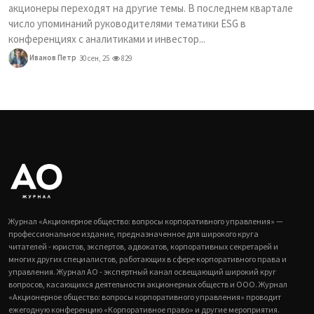
акционеры переходят на другие темы. В последнем квартале
число упоминаний руководителями тематики ESG в
конференциях с аналитиками и инвестор...
Иванов Петр
30 сен, 25
829
Журнал «Акционерное общество: вопросы корпоративного управления» —
профессиональное издание, предназначенное для широкого круга
читателей - юристов, экспертов, адвокатов, корпоративных секретарей и
многих других специалистов, работающих в сфере корпоративного права и
управления. Журнал АО - экспертный канал освещающий широкий круг
вопросов, касающихся деятельности акционерных обществ и ООО. Журнал
«Акционерное общество: вопросы корпоративного управления» проводит
ежегодную конференцию «Корпоративное право» и другие мероприятия.