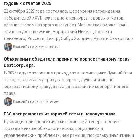
годовых отчетов 2025
22 октября 2025 года состоялась церемония награждения
победителей XXVIII ежегодного конкурса годовых отчетов,
организатором которого выступает Московская биржа. Гран-
при конкурса получили: Норильский Никель, Россети
Ленэнерго, Россети Центр, Сибур Холдинг, Русал и Северсталь
Иванов Петр
23 окт, 25
682
Объявлены победители премии по корпоративному праву
BestCorpLegal
В 2025 году голосование проходило в номинациях: Лучший блог
по корпоративному праву в Telegram, Лучшая книга по
корпоративному праву, За вклад в развитие корпоративного
права
Иванов Петр
13 окт, 25
703
ESG превращается из горячей темы в непопулярную
Руководители энергетических компаний теперь говорят
гораздо меньше об экологических, социальных и
управленческих проблемах, чем раньше, поскольку аналитики и