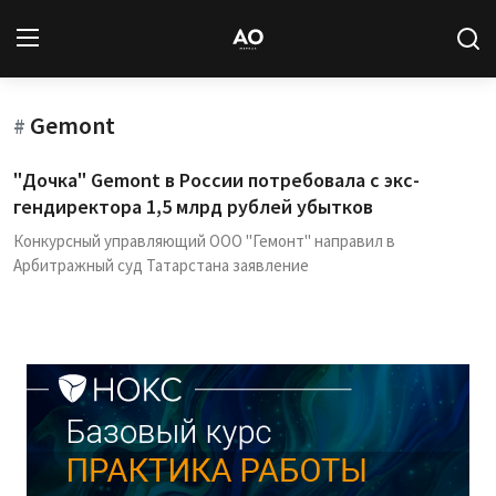
Gemont
Вход
Регистрация
#
"Дочка" Gemont в России потребовала с экс-
Новости
гендиректора 1,5 млрд рублей убытков
Конкурсный управляющий ООО "Гемонт" направил в
Статьи
Арбитражный суд Татарстана заявление
Авторы
Архив
База знаний
Подписка