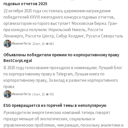
годовых отчетов 2025
22 октября 2025 года состоялась церемония награждения
победителей XXVIII ежегодного конкурса годовых отчетов,
организатором которого выступает Московская биржа. Гран-
при конкурса получили: Норильский Никель, Россети
Ленэнерго, Россети Центр, Сибур Холдинг, Русал и Северсталь
Иванов Петр
23 окт, 25
682
Объявлены победители премии по корпоративному праву
BestCorpLegal
В 2025 году голосование проходило в номинациях: Лучший блог
по корпоративному праву в Telegram, Лучшая книга по
корпоративному праву, За вклад в развитие корпоративного
права
Иванов Петр
13 окт, 25
703
ESG превращается из горячей темы в непопулярную
Руководители энергетических компаний теперь говорят
гораздо меньше об экологических, социальных и
управленческих проблемах, чем раньше, поскольку аналитики и