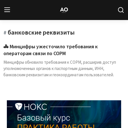
банковские реквизиты
Вход
Регистрация
#
🚓 Минцифры ужесточило требования к
Новости
операторам связи по СОРМ
Минцифры обновило требования к СОРМ, расширив доступ
Статьи
уполномоченных органов к паспортным данным, ИНН,
банковским реквизитам и геокоординатам пользователей.
Авторы
Архив
База знаний
Подписка