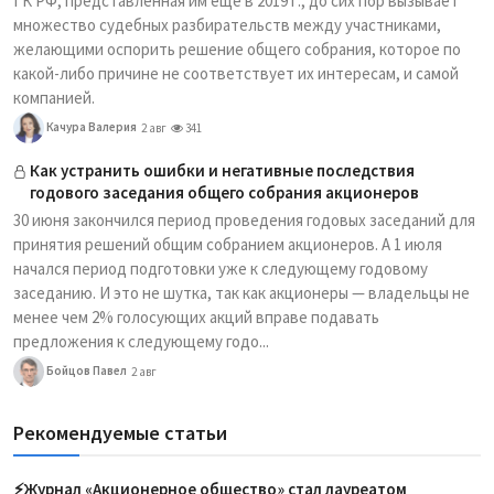
ГК РФ, представленная им еще в 2019 г., до сих пор вызывает
множество судебных разбирательств между участниками,
желающими оспорить решение общего собрания, которое по
какой-либо причине не соответствует их интересам, и самой
компанией.
Качура Валерия
2 авг
341
Как устранить ошибки и негативные последствия
годового заседания общего собрания акционеров
30 июня закончился период проведения годовых заседаний для
принятия решений общим собранием акционеров. А 1 июля
начался период подготовки уже к следующему годовому
заседанию. И это не шутка, так как акционеры — владельцы не
менее чем 2% голосующих акций вправе подавать
предложения к следующему годо...
Бойцов Павел
2 авг
Рекомендуемые статьи
⚡️Журнал «Акционерное общество» стал лауреатом