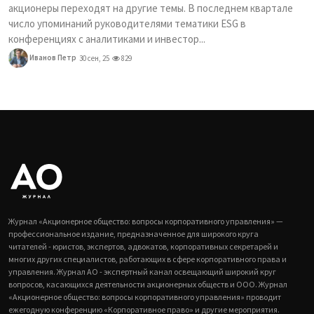
акционеры переходят на другие темы. В последнем квартале
число упоминаний руководителями тематики ESG в
конференциях с аналитиками и инвестор...
Иванов Петр
30 сен, 25
829
Журнал «Акционерное общество: вопросы корпоративного управления» —
профессиональное издание, предназначенное для широкого круга
читателей - юристов, экспертов, адвокатов, корпоративных секретарей и
многих других специалистов, работающих в сфере корпоративного права и
управления. Журнал АО - экспертный канал освещающий широкий круг
вопросов, касающихся деятельности акционерных обществ и ООО. Журнал
«Акционерное общество: вопросы корпоративного управления» проводит
ежегодную конференцию «Корпоративное право» и другие мероприятия.