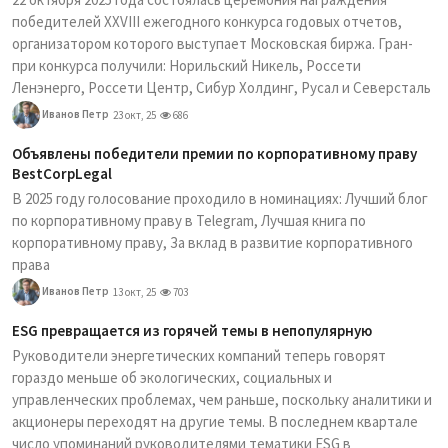
победителей XXVIII ежегодного конкурса годовых отчетов,
организатором которого выступает Московская биржа. Гран-
при конкурса получили: Норильский Никель, Россети
Ленэнерго, Россети Центр, Сибур Холдинг, Русал и Северсталь
Иванов Петр
23 окт, 25
686
Объявлены победители премии по корпоративному праву
BestCorpLegal
В 2025 году голосование проходило в номинациях: Лучший блог
по корпоративному праву в Telegram, Лучшая книга по
корпоративному праву, За вклад в развитие корпоративного
права
Иванов Петр
13 окт, 25
703
ESG превращается из горячей темы в непопулярную
Руководители энергетических компаний теперь говорят
гораздо меньше об экологических, социальных и
управленческих проблемах, чем раньше, поскольку аналитики и
акционеры переходят на другие темы. В последнем квартале
число упоминаний руководителями тематики ESG в