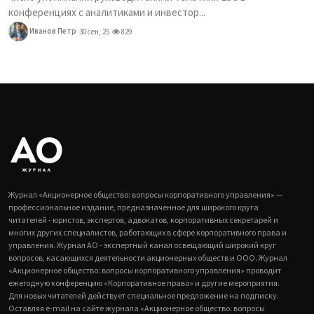
конференциях с аналитиками и инвестор...
Иванов Петр
30 сен, 25
829
Журнал «Акционерное общество: вопросы корпоративного управления» —
профессиональное издание, предназначенное для широкого круга
читателей - юристов, экспертов, адвокатов, корпоративных секретарей и
многих других специалистов, работающих в сфере корпоративного права и
управления. Журнал АО - экспертный канал освещающий широкий круг
вопросов, касающихся деятельности акционерных обществ и ООО. Журнал
«Акционерное общество: вопросы корпоративного управления» проводит
ежегодную конференцию «Корпоративное право» и другие мероприятия.
Для новых читателей действует специальное предложение на подписку.
Оставляя e-mail на сайте журнала «Акционерное общество: вопросы