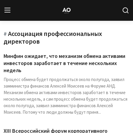
Ассоциация профессиональных
Вход
Регистрация
#
директоров
Новости
Минфин ожидает, что механизм обмена активами
инвесторов заработает в течение нескольких
Статьи
недель
Авторы
Процесс обмена будет продолжаться около полугода, заявил
замминистра финансов Алексей Моисеев на Форуме АНД.
Механизм обмена активами инвесторов заработает в течение
Архив
нескольких недель, а сам процесс обмена будет продолжаться
около полугода, заявил замминистра финансов Алексей
База знаний
Моисеев. Потому что люди должны будут приня...
Подписка
XIII Всероссийский форум корпоративного