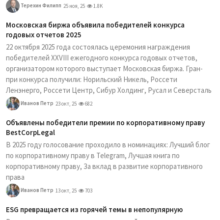
Терехин Филипп
25 ноя, 25
1.8K
Московская биржа объявила победителей конкурса
годовых отчетов 2025
22 октября 2025 года состоялась церемония награждения
победителей XXVIII ежегодного конкурса годовых отчетов,
организатором которого выступает Московская биржа. Гран-
при конкурса получили: Норильский Никель, Россети
Ленэнерго, Россети Центр, Сибур Холдинг, Русал и Северсталь
Иванов Петр
23 окт, 25
682
Объявлены победители премии по корпоративному праву
BestCorpLegal
В 2025 году голосование проходило в номинациях: Лучший блог
по корпоративному праву в Telegram, Лучшая книга по
корпоративному праву, За вклад в развитие корпоративного
права
Иванов Петр
13 окт, 25
703
ESG превращается из горячей темы в непопулярную