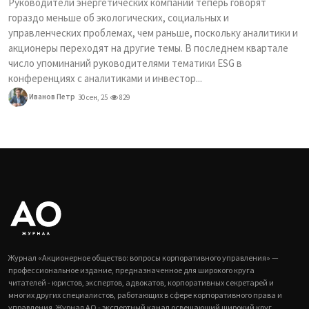
Руководители энергетических компаний теперь говорят
гораздо меньше об экологических, социальных и
управленческих проблемах, чем раньше, поскольку аналитики и
акционеры переходят на другие темы. В последнем квартале
число упоминаний руководителями тематики ESG в
конференциях с аналитиками и инвестор...
Иванов Петр
30 сен, 25
829
Журнал «Акционерное общество: вопросы корпоративного управления» —
профессиональное издание, предназначенное для широкого круга
читателей - юристов, экспертов, адвокатов, корпоративных секретарей и
многих других специалистов, работающих в сфере корпоративного права и
управления. Журнал АО - экспертный канал освещающий широкий круг