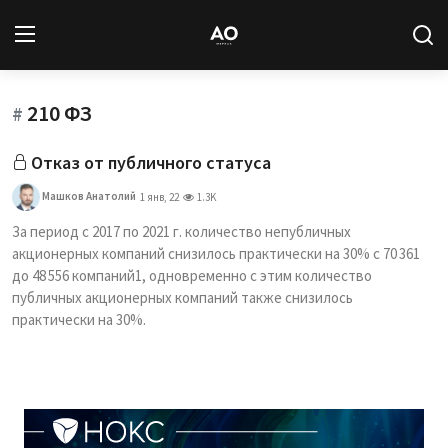
210 ФЗ
Вход
Регистрация
#
Отказ от публичного статуса
Новости
Машков Анатолий
1 янв, 22
1.3K
Статьи
За период с 2017 по 2021 г. количество непубличных
акционерных компаний снизилось практически на 30% с 70 361
Авторы
до 48 556 компаний1, одновременно с этим количество
публичных акционерных компаний также снизилось
Архив
практически на 30%.
База знаний
Подписка