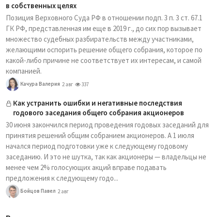
в собственных целях
Позиция Верховного Суда РФ в отношении подп. 3 п. 3 ст. 67.1
ГК РФ, представленная им еще в 2019 г., до сих пор вызывает
множество судебных разбирательств между участниками,
желающими оспорить решение общего собрания, которое по
какой-либо причине не соответствует их интересам, и самой
компанией.
Качура Валерия
2 авг
337
Как устранить ошибки и негативные последствия
годового заседания общего собрания акционеров
30 июня закончился период проведения годовых заседаний для
принятия решений общим собранием акционеров. А 1 июля
начался период подготовки уже к следующему годовому
заседанию. И это не шутка, так как акционеры — владельцы не
менее чем 2% голосующих акций вправе подавать
предложения к следующему годо...
Бойцов Павел
2 авг