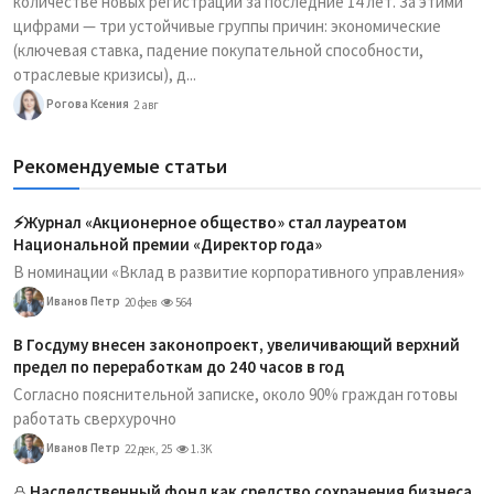
количестве новых регистраций за последние 14 лет. За этими
цифрами — три устойчивые группы причин: экономические
(ключевая ставка, падение покупательной способности,
отраслевые кризисы), д...
Рогова Ксения
2 авг
Рекомендуемые статьи
⚡️Журнал «Акционерное общество» стал лауреатом
Национальной премии «Директор года»
В номинации «Вклад в развитие корпоративного управления»
Иванов Петр
20 фев
564
В Госдуму внесен законопроект, увеличивающий верхний
предел по переработкам до 240 часов в год
Согласно пояснительной записке, около 90% граждан готовы
работать сверхурочно
Иванов Петр
22 дек, 25
1.3K
Наследственный фонд как средство сохранения бизнеса