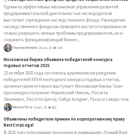
Одним из эффективных механизмов управления развитой
предпринимательской деятельностью наследодателя
выступает учреждение наследственного фонда. Учреждение
наследственного фонда как правового института призвано не
только разрешить личные проблемы предпринимателя, но и
сохранить функционирующий бизнес...
Терехин Филипп
25 ноя, 25
1.8K
Московская биржа объявила победителей конкурса
годовых отчетов 2025
22 октября 2025 года состоялась церемония награждения
победителей XXVIII ежегодного конкурса годовых отчетов,
организатором которого выступает Московская биржа. Гран-
при конкурса получили: Норильский Никель, Россети
Ленэнерго, Россети Центр, Сибур Холдинг, Русал и Северсталь
Иванов Петр
23 окт, 25
682
Объявлены победители премии по корпоративному праву
BestCorpLegal
В 2025 году голосование проходило в номинациях: Лучший блог