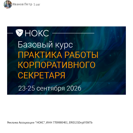
Иванов Петр
5 авг
Реклама Ассоциации "НОКС", ИНН 7709980401, ERID:2SDnjdY5NTb