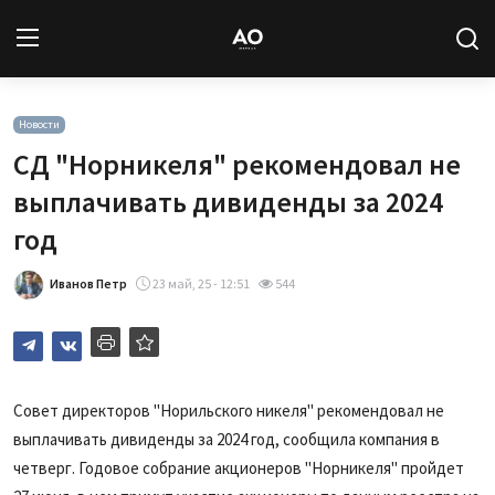
Вход
Регистрация
Новости
СД "Норникеля" рекомендовал не
Новости
выплачивать дивиденды за 2024
год
Статьи
Иванов Петр
23 май, 25 - 12:51
544
Авторы
Архив
База знаний
Совет директоров
"Норильского никеля"
рекомендовал не
выплачивать дивиденды за 2024 год, сообщила компания в
Подписка
четверг. Годовое собрание акционеров "Норникеля" пройдет