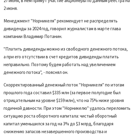
27 июня, в нем примут участие акционеры по данным реестра на
2 июня.
Менеджмент "Норникеля" рекомендует не распределять
дивиденды за 2024 год, говорил журналистам в марте глава
компании Владимир Потанин.
"Платить дивиденды можно из свободного денежного потока,
а при его отсутствии в счет кредитов дивиденды платить
неправильно. Поэтому будем работать над увеличением
денежного потока", - пояснял он.
Скорректированный денежный поток "Норникеля" по итогам
прошлого года составил $335 млн (за первое полугодие был
отрицательным на уровне $159 млн), что на 75% ниже уровня
годичной давности. При этом "Норникелю" удалось переломить
ситуацию роста оборотного капитала: чистый оборотный
капитал уменьшился за год на 3% до $3 млрд, благодаря
снижению запасов незавершенного производства и