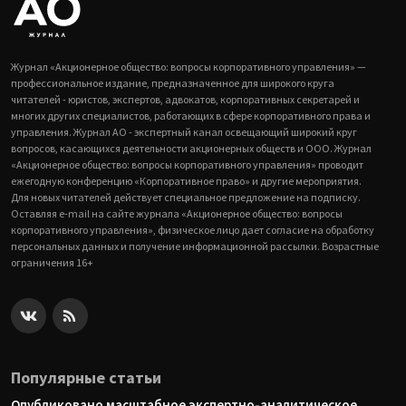
Журнал «Акционерное общество: вопросы корпоративного управления» —
профессиональное издание, предназначенное для широкого круга
читателей - юристов, экспертов, адвокатов, корпоративных секретарей и
многих других специалистов, работающих в сфере корпоративного права и
управления. Журнал АО - экспертный канал освещающий широкий круг
вопросов, касающихся деятельности акционерных обществ и ООО. Журнал
«Акционерное общество: вопросы корпоративного управления» проводит
ежегодную конференцию «Корпоративное право» и другие мероприятия.
Для новых читателей действует специальное предложение на подписку.
Оставляя e-mail на сайте журнала «Акционерное общество: вопросы
корпоративного управления», физическое лицо дает согласие на обработку
персональных данных и получение информационной рассылки. Возрастные
ограничения 16+
Популярные статьи
Опубликовано масштабное экспертно-аналитическое