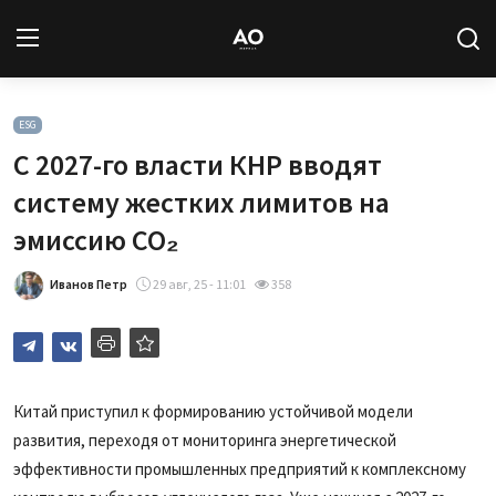
Вход
Регистрация
ESG
С 2027-го власти КНР вводят
Новости
систему жестких лимитов на
эмиссию CO₂
Статьи
Иванов Петр
29 авг, 25 - 11:01
358
Авторы
Архив
База знаний
Китай приступил к формированию устойчивой модели
развития, переходя от мониторинга энергетической
Подписка
эффективности промышленных предприятий к комплексному