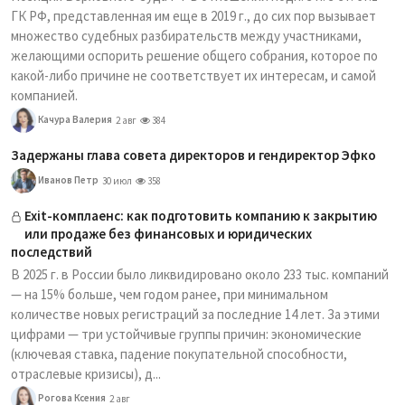
ГК РФ, представленная им еще в 2019 г., до сих пор вызывает
множество судебных разбирательств между участниками,
желающими оспорить решение общего собрания, которое по
какой-либо причине не соответствует их интересам, и самой
компанией.
Качура Валерия
2 авг
384
Задержаны глава совета директоров и гендиректор Эфко
Иванов Петр
30 июл
358
Exit-комплаенс: как подготовить компанию к закрытию
или продаже без финансовых и юридических
последствий
В 2025 г. в России было ликвидировано около 233 тыс. компаний
— на 15% больше, чем годом ранее, при минимальном
количестве новых регистраций за последние 14 лет. За этими
цифрами — три устойчивые группы причин: экономические
(ключевая ставка, падение покупательной способности,
отраслевые кризисы), д...
Рогова Ксения
2 авг