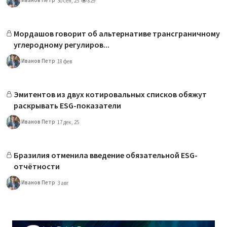
30 сен, 25
829
Мордашов говорит об альтернативе трансграничному
углеродному регулиров...
Иванов Петр
18 фев
Эмитентов из двух котировальных списков обяжут
раскрывать ESG-показатели
Иванов Петр
17 дек, 25
Бразилия отменила введение обязательной ESG-
отчётности
Иванов Петр
3 авг