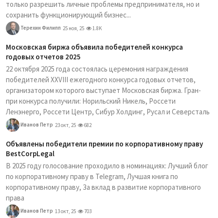
только разрешить личные проблемы предпринимателя, но и
сохранить функционирующий бизнес...
Терехин Филипп
25 ноя, 25
1.8K
Московская биржа объявила победителей конкурса
годовых отчетов 2025
22 октября 2025 года состоялась церемония награждения
победителей XXVIII ежегодного конкурса годовых отчетов,
организатором которого выступает Московская биржа. Гран-
при конкурса получили: Норильский Никель, Россети
Ленэнерго, Россети Центр, Сибур Холдинг, Русал и Северсталь
Иванов Петр
23 окт, 25
682
Объявлены победители премии по корпоративному праву
BestCorpLegal
В 2025 году голосование проходило в номинациях: Лучший блог
по корпоративному праву в Telegram, Лучшая книга по
корпоративному праву, За вклад в развитие корпоративного
права
Иванов Петр
13 окт, 25
703