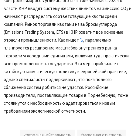
контролю выбросов углекислого газа. Уже начиная с 2027-го
власти КНР вводят систему жестких лимитов на эмиссию CO₂ и
начинают распределять соответствующие квоты среди
компаний. Рынок торговли квотами на выбросы углерода
(Emissions Trading System, ETS) в КНР охватит все основные
отрасли промышленности. Как пишет
Ъ
, параллельно
планируется расширение масштабов внутреннего рынка
торговли углеродными единицами, включив туда практически
всю промышленность государства. Эта мера приближает
китайскую климатическую политику к европейской практике,
однако специалисты подчеркивают, что пока полного
сближения систем добиться не удастся. Российские
производители, поставляющие товары в Поднебесную, тоже
столкнутся с необходимостью адаптироваться к новым
требованиям экологической отчетности.
углеродная нейтральность
Углеродная отчетность