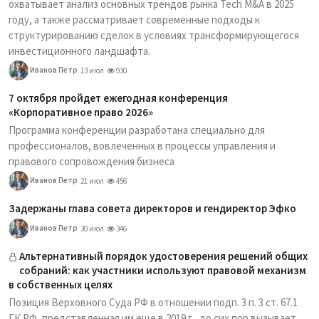
охватывает анализ основных трендов рынка Tech M&A в 2025
году, а также рассматривает современные подходы к
структурированию сделок в условиях трансформирующегося
инвестиционного ландшафта.
Иванов Петр
13 июл
930
7 октября пройдет ежегодная конференция
«Корпоративное право 2026»
Программа конференции разработана специально для
профессионалов, вовлеченных в процессы управления и
правового сопровождения бизнеса
Иванов Петр
21 июл
456
Задержаны глава совета директоров и гендиректор Эфко
Иванов Петр
30 июл
346
Альтернативный порядок удостоверения решений общих
собраний: как участники используют правовой механизм
в собственных целях
Позиция Верховного Суда РФ в отношении подп. 3 п. 3 ст. 67.1
ГК РФ, представленная им еще в 2019 г., до сих пор вызывает