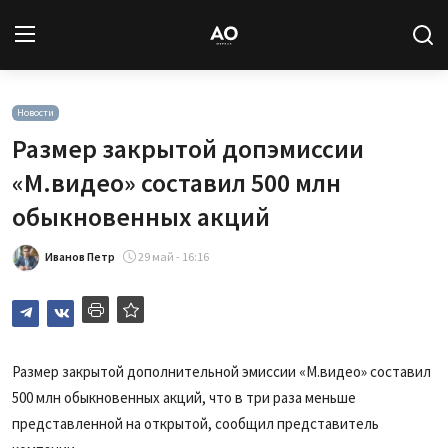
Вход
Регистрация
Новости
Размер закрытой допэмиссии
Новости
«М.видео» составил 500 млн
обыкновенных акций
Статьи
Иванов Петр
29 май - 16:16
Авторы
Архив
База знаний
Размер закрытой дополнительной эмиссии «М.видео» составил
500 млн обыкновенных акций, что в три раза меньше
Подписка
представленной на открытой, сообщил представитель