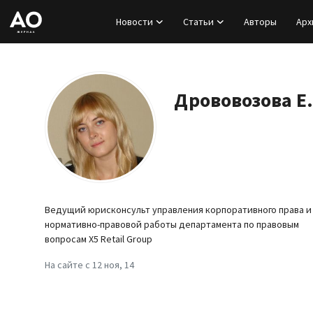
Новости
Статьи
Авторы
Арх
Вход
Регистрация
Дрововозова Е.
Новости
Статьи
Авторы
Ведущий юрисконсульт управления корпоративного права и
нормативно-правовой работы департамента по правовым
Архив
вопросам X5 Retail Group
На сайте с 12 ноя, 14
База знаний
Подписка