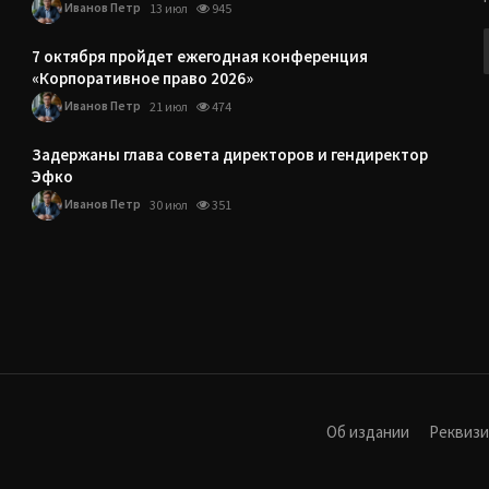
Иванов Петр
13 июл
945
7 октября пройдет ежегодная конференция
«Корпоративное право 2026»
Иванов Петр
21 июл
474
Задержаны глава совета директоров и гендиректор
Эфко
Иванов Петр
30 июл
351
Об издании
Реквиз