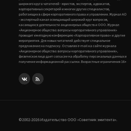
широкого круга читателей - юристов, экспертов, адвокатов,
корпоративных секретарей и многих других специалистов,
работающих в сфере корпоративного права и управления. Журнал АО
- экспертный канал освещающий широкий круг вопросов,
касающихся деятельности акционерных обществ и ООО. Журнал
«Акционерное общество: вопросы корпоративного управления»
проводит ежегодную конференцию «Корпоративное право» и другие
мероприятия. Для новых читателей действует специальное
предложение на подписку. Оставляя e-mail на сайте журнала
«Акционерное общество: вопросы корпоративного управления»,
физическое лицо дает согласие на обработку персональных данных и
получение информационной рассылки. Возрастные ограничения 16+
©2002-2026 Издательство ООО «‎Советник эмитента».