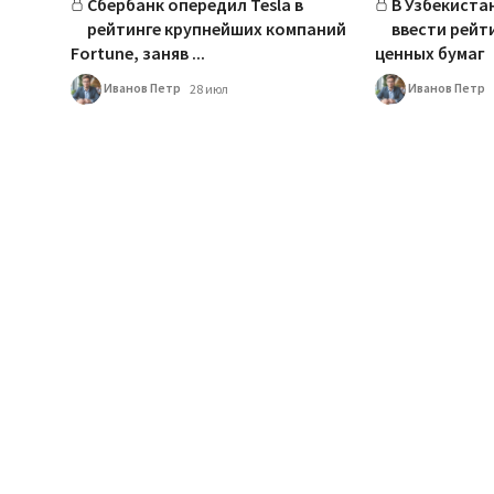
Сбербанк опередил Tesla в
В Узбекиста
рейтинге крупнейших компаний
ввести рейт
Fortune, заняв ...
ценных бумаг
Иванов Петр
Иванов Петр
28 июл