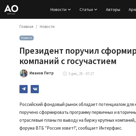
Новости
Статьи
Авторы
Арх
Главная
Новости
Вход
Новости
Регистрация
Президент поручил сформир
Новости
компаний с госучастием
Статьи
Иванов Петр
3 дек, 25 - 07:27
Авторы
Архив
Российский фондовый рынок обладает потенциалом для н
поручено сформировать программу первичных и вторичных
База знаний
отраслевые планы по выводу на биржу крупных компаний
форума
ВТБ
"Россия зовет!", сообщает Интерфакс.
Подписка