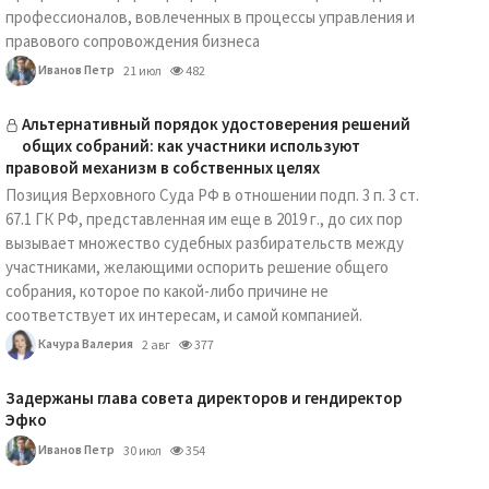
профессионалов, вовлеченных в процессы управления и
правового сопровождения бизнеса
Иванов Петр
21 июл
482
Альтернативный порядок удостоверения решений
общих собраний: как участники используют
правовой механизм в собственных целях
Позиция Верховного Суда РФ в отношении подп. 3 п. 3 ст.
67.1 ГК РФ, представленная им еще в 2019 г., до сих пор
вызывает множество судебных разбирательств между
участниками, желающими оспорить решение общего
собрания, которое по какой-либо причине не
соответствует их интересам, и самой компанией.
Качура Валерия
2 авг
377
Задержаны глава совета директоров и гендиректор
Эфко
Иванов Петр
30 июл
354