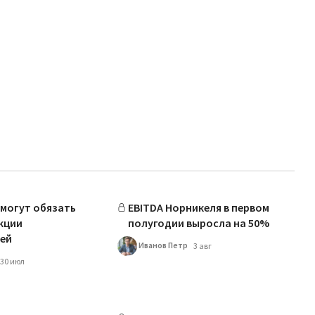
могут обязать
EBITDA Норникеля в первом
кции
полугодии выросла на 50%
ей
Иванов Петр
3 авг
30 июл