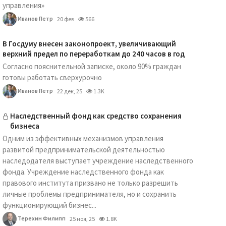
управления»
Иванов Петр
20 фев
566
В Госдуму внесен законопроект, увеличивающий
верхний предел по переработкам до 240 часов в год
Согласно пояснительной записке, около 90% граждан
готовы работать сверхурочно
Иванов Петр
22 дек, 25
1.3K
Наследственный фонд как средство сохранения
бизнеса
Одним из эффективных механизмов управления
развитой предпринимательской деятельностью
наследодателя выступает учреждение наследственного
фонда. Учреждение наследственного фонда как
правового института призвано не только разрешить
личные проблемы предпринимателя, но и сохранить
функционирующий бизнес...
Терехин Филипп
25 ноя, 25
1.8K