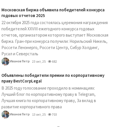
Московская биржа объявила победителей конкурса
годовых отчетов 2025
22 октября 2025 года состоялась церемония награждения
победителей XXVIII ежегодного конкурса годовых
отчетов, организатором которого выступает Московская
биржа. Гран-при конкурса получили: Норильский Никель,
Россети Ленэнерго, Россети Центр, Сибур Холдинг,
Русал и Северсталь
Иванов Петр
23 окт, 25
682
Объявлены победители премии по корпоративному
праву BestCorpLegal
В 2025 году голосование проходило в номинациях:
Лучший блог по корпоративному праву в Telegram,
Лучшая книга по корпоративному праву, За вклад в
развитие корпоративного права
Иванов Петр
13 окт, 25
703