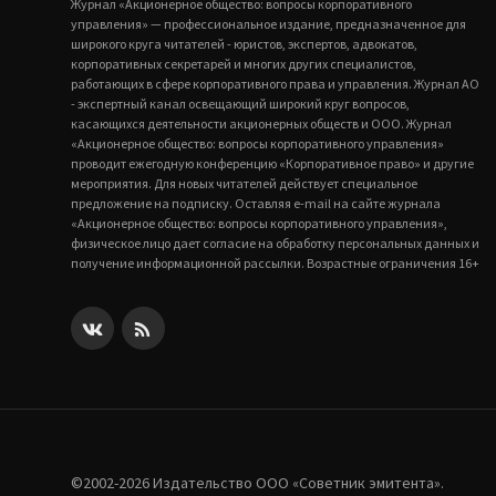
Журнал «Акционерное общество: вопросы корпоративного
управления» — профессиональное издание, предназначенное для
широкого круга читателей - юристов, экспертов, адвокатов,
корпоративных секретарей и многих других специалистов,
работающих в сфере корпоративного права и управления. Журнал АО
- экспертный канал освещающий широкий круг вопросов,
касающихся деятельности акционерных обществ и ООО. Журнал
«Акционерное общество: вопросы корпоративного управления»
проводит ежегодную конференцию «Корпоративное право» и другие
мероприятия. Для новых читателей действует специальное
предложение на подписку. Оставляя e-mail на сайте журнала
«Акционерное общество: вопросы корпоративного управления»,
физическое лицо дает согласие на обработку персональных данных и
получение информационной рассылки. Возрастные ограничения 16+
©2002-2026 Издательство ООО «‎Советник эмитента».