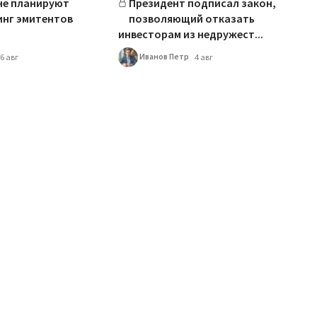
не планируют
Президент подписал закон,
инг эмитентов
позволяющий отказать
инвесторам из недружест...
Иванов Петр
6 авг
4 авг