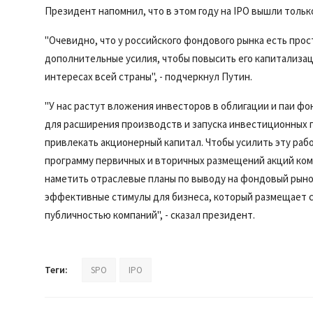
Президент напомнил, что в этом году на IPO вышли толь
"Очевидно, что у российского фондового рынка есть про
дополнительные усилия, чтобы повысить его капитализа
интересах всей страны", - подчеркнул Путин.
"У нас растут вложения инвесторов в облигации и паи фо
для расширения производств и запуска инвестиционных п
привлекать акционерный капитал. Чтобы усилить эту ра
программу первичных и вторичных размещений акций ком
наметить отраслевые планы по выводу на фондовый рыно
эффективные стимулы для бизнеса, который размещает с
публичностью компаний", - сказал президент.
Теги:
SPO
IPO