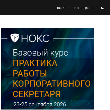
/
Вход
Регистрация
Реклама Ассоциации "НОКС", ИНН 7709980401, ERID:2SDnjdY5NTb