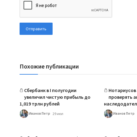
Отправить
Похожие публикации
Сбербанк в I полугодии
Нотариусов 
увеличил чистую прибыль до
проверять а
1,019 трлн рублей
наследодател
Иванов Петр
Иванов Петр
29 июл