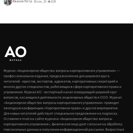
Иванов Петр
30 сен, 25
829
Журнал «Акционерное общество: вопросы корпоративного управления» —
профессиональное издание, предназначенное для широкого круга
читателей - юристов, экспертов, адвокатов, корпоративных секретарей и
многих других специалистов, работающих в сфере корпоративного права и
управления. Журнал АО - экспертный канал освещающий широкий круг
вопросов, касающихся деятельности акционерных обществ и ООО. Журнал
«Акционерное общество: вопросы корпоративного управления» проводит
ежегодную конференцию «Корпоративное право» и другие мероприятия.
Для новых читателей действует специальное предложение на подписку.
Оставляя e-mail на сайте журнала «Акционерное общество: вопросы
корпоративного управления», физическое лицо дает согласие на обработку
персональных данных и получение информационной рассылки. Возрастные