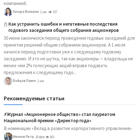
компанией.
Качура Валерия
2 авг
337
Как устранить ошибки и негативные последствия
годового заседания общего собрания акционеров
30 июня закончился период проведения годовых заседаний для
принятия решений общим собранием акционеров. А 1 июля
начался период подготовки уже к следующему годовому
заседанию. И это не шутка, так как акционеры — владельцы не
менее чем 2% голосующих акций вправе подавать
предложения к следующему годо...
Бойцов Павел
2 авг
Рекомендуемые статьи
⚡️Журнал «Акционерное общество» стал лауреатом
Национальной премии «Директор года»
В номинации «Вклад в развитие корпоративного управления»
Иванов Петр
20 фев
565