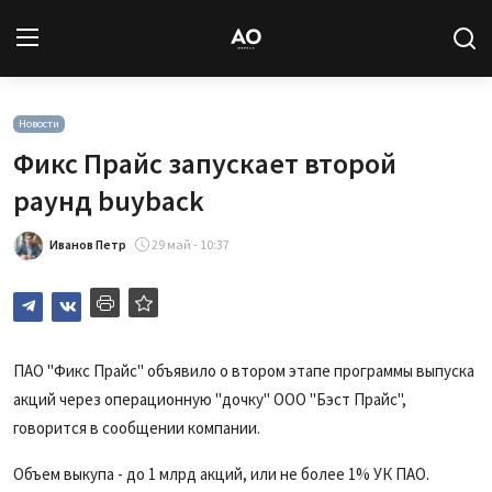
Вход
Регистрация
Новости
Фикс Прайс запускает второй
Новости
раунд buyback
Статьи
Иванов Петр
29 май - 10:37
Авторы
Архив
ПАО "Фикс Прайс" объявило о втором этапе программы выпуска
акций через операционную "дочку" ООО "Бэст Прайс",
База знаний
говорится в сообщении компании.
Подписка
Объем выкупа - до 1 млрд акций, или не более 1% УК ПАО.