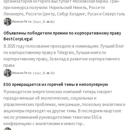
организатором которого выступает Московская биржа. Гран-
при конкурса получили: Норильский Никель, Россети
Ленэнерго, Россети Центр, Сибур Холдинг, Русал и Северсталь
Иванов Петр
23 окт, 25
682
Объявлены победители премии по корпоративному праву
BestCorpLegal
В 2025 году голосование проходило в номинациях: Лучший блог
по корпоративному праву в Telegram, Лучшая книга по
корпоративному праву, За вклад в развитие корпоративного
права
Иванов Петр
13 окт, 25
703
ESG превращается из горячей темы в непопулярную
Руководители энергетических компаний теперь говорят
гораздо меньше об экологических, социальных и
управленческих проблемах, чем раньше, поскольку аналитики и
акционеры переходят на другие темы. В последнем квартале
число упоминаний руководителями тематики ESG в
конференциях с аналитиками и инвестор...