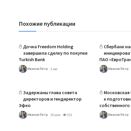
Похожие публикации
Дочка Freedom Holding
Сбербанк на
завершила сделку по покупке
инициирова
Turkish Bank
ПАО «ЕвроТра
Иванов Петр
Иванов Петр
3 авг
Задержаны глава совета
Московская
директоров и гендиректор
к подготовк
Эфко
собственного 
Иванов Петр
Иванов Петр
30 июл
351