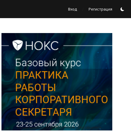
/
Вход
Регистрация
Реклама Ассоциации "НОКС", ИНН 7709980401, ERID:2SDnjdY5NTb