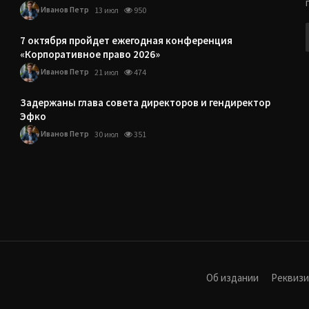
Иванов Петр
13 июл
950
7 октября пройдет ежегодная конференция
«Корпоративное право 2026»
Иванов Петр
21 июл
474
Задержаны глава совета директоров и гендиректор
Эфко
Иванов Петр
30 июл
351
Об издании
Реквиз