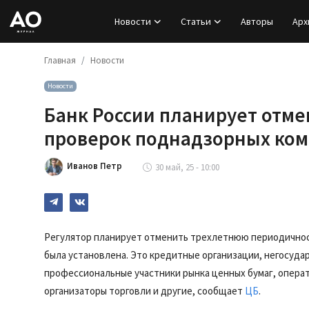
Новости
Статьи
Авторы
Арх
Главная
Новости
Вход
Новости
Регистрация
Банк России планирует отм
Новости
проверок поднадзорных ко
Статьи
Иванов Петр
30 май, 25 - 10:00
Авторы
Архив
Регулятор планирует отменить трехлетнюю периодичност
была установлена. Это кредитные организации, негосуд
База знаний
профессиональные участники рынка ценных бумаг, опера
организаторы торговли и другие, сообщает
ЦБ
.
Подписка