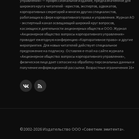
управления» — профессиональное издание, предназначенное для
широкого круга читателей - юристов, экспертов, адвокатов,
корпоративных секретарей и многих других специалистов,
работающих в сфере корпоративного права и управления. Журнал АО
- экспертный канал освещающий широкий круг вопросов,
касающихся деятельности акционерных обществ и ООО. Журнал
«Акционерное общество: вопросы корпоративного управления»
проводит ежегодную конференцию «Корпоративное право» и другие
мероприятия. Для новых читателей действует специальное
предложение на подписку. Оставляя e-mail на сайте журнала
«Акционерное общество: вопросы корпоративного управления»,
физическое лицо дает согласие на обработку персональных данных и
получение информационной рассылки. Возрастные ограничения 16+
©2002-2026 Издательство ООО «‎Советник эмитента».