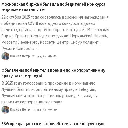
Московская биржа объявила победителей конкурса
годовых отчетов 2025
22 октября 2025 года состоялась церемония награждения
победителей XXVIII ежегодного конкурса годовых
отчетов, организатором которого выступает Московская
биржа. Гран-при конкурса получили: Норильский Никель,
Россети Ленэнерго, Россети Центр, Сибур Холдинг,
Русал и Северсталь
Иванов Петр
23 окт, 25
682
Объявлены победители премии по корпоративному
праву BestCorpLegal
В 2025 году голосование проходило в номинациях:
Лучший блог по корпоративному праву в Telegram,
Лучшая книга по корпоративному праву, За вклад в
развитие корпоративного права
Иванов Петр
13 окт, 25
703
ESG превращается из горячей темы в непопулярную