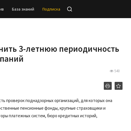
ив
База знаний
Подписка
енить 3-летнюю периодичность
мпаний
540
ь проверок поднадзорных организаций, для которых она
арственные пенсионные фонды, крупные страховщики и
торы платежных систем, бюро кредитных историй,