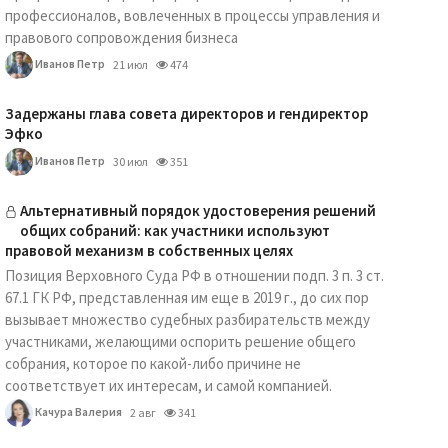
профессионалов, вовлеченных в процессы управления и
правового сопровождения бизнеса
Иванов Петр
21 июл
474
Задержаны глава совета директоров и гендиректор
Эфко
Иванов Петр
30 июл
351
Альтернативный порядок удостоверения решений
общих собраний: как участники используют
правовой механизм в собственных целях
Позиция Верховного Суда РФ в отношении подп. 3 п. 3 ст.
67.1 ГК РФ, представленная им еще в 2019 г., до сих пор
вызывает множество судебных разбирательств между
участниками, желающими оспорить решение общего
собрания, которое по какой-либо причине не
соответствует их интересам, и самой компанией.
Качура Валерия
2 авг
341