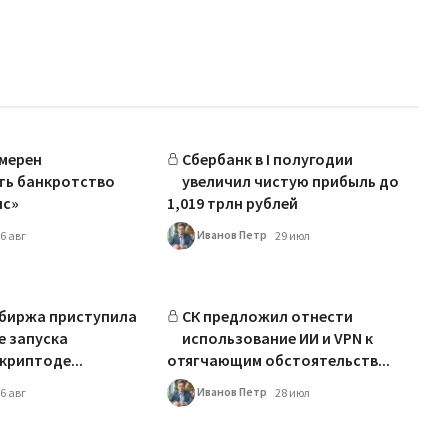
мерен
Сбербанк в I полугодии
ть банкротство
увеличил чистую прибыль до
нс»
1,019 трлн рублей
Иванов Петр
6 авг
29 июл
 биржа приступила
СК предложил отнести
е запуска
использование ИИ и VPN к
криптоде...
отягчающим обстоятельств...
Иванов Петр
6 авг
28 июл