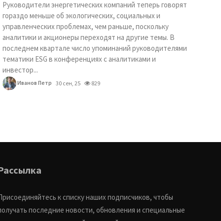
Руководители энергетических компаний теперь говорят
гораздо меньше об экологических, социальных и
управленческих проблемах, чем раньше, поскольку
аналитики и акционеры переходят на другие темы. В
последнем квартале число упоминаний руководителями
тематики ESG в конференциях с аналитиками и
инвестор...
Иванов Петр
30 сен, 25
829
Рассылка
Присоединяйтесь к списку наших подписчиков, чтобы
получать последние новости, обновления и специальные