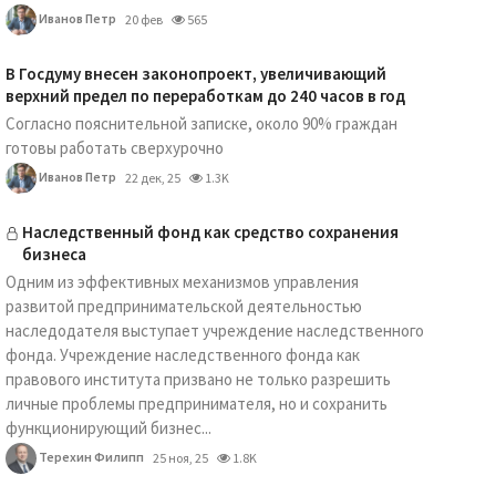
Иванов Петр
20 фев
565
В Госдуму внесен законопроект, увеличивающий
верхний предел по переработкам до 240 часов в год
Согласно пояснительной записке, около 90% граждан
готовы работать сверхурочно
Иванов Петр
22 дек, 25
1.3K
Наследственный фонд как средство сохранения
бизнеса
Одним из эффективных механизмов управления
развитой предпринимательской деятельностью
наследодателя выступает учреждение наследственного
фонда. Учреждение наследственного фонда как
правового института призвано не только разрешить
личные проблемы предпринимателя, но и сохранить
функционирующий бизнес...
Терехин Филипп
25 ноя, 25
1.8K