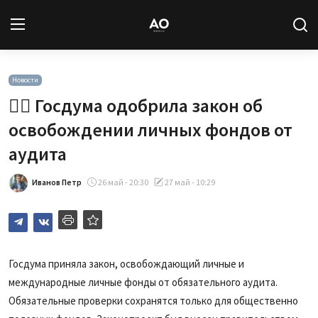
Вход
Регистрация
Новости
🧑‍⚖️ Госдума одобрила закон об
Новости
освобождении личных фондов от
аудита
Статьи
Иванов Петр
26 май - 20:30
27 май - 10:29
Авторы
Архив
База знаний
Госдума приняла закон, освобождающий личные и
международные личные фонды от обязательного аудита.
Подписка
Обязательные проверки сохранятся только для общественно