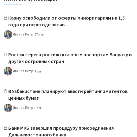
Казну освободили от оферты миноритариям на 1,5
года при переходе актив...
Иванов Петр
27 июл
Рост интереса россиян к вторым паспортам Вануату и
других островных стран
Иванов Петр
4 авг
В Узбекистане планируют ввести рейтинг эмитентов
ценных бумаг
Иванов Петр
6 авг
Банк МКБ завершил процедуру присоединения
Дальневосточного банка