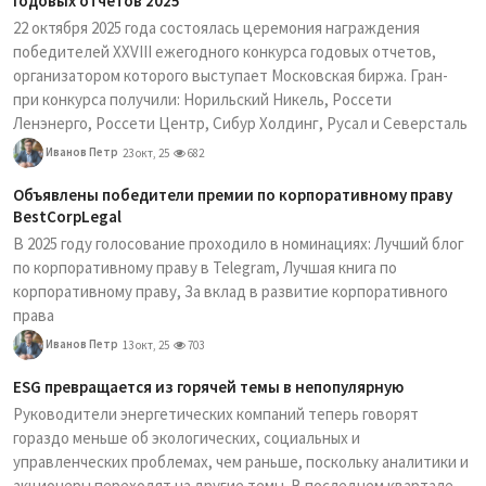
годовых отчетов 2025
22 октября 2025 года состоялась церемония награждения
победителей XXVIII ежегодного конкурса годовых отчетов,
организатором которого выступает Московская биржа. Гран-
при конкурса получили: Норильский Никель, Россети
Ленэнерго, Россети Центр, Сибур Холдинг, Русал и Северсталь
Иванов Петр
23 окт, 25
682
Объявлены победители премии по корпоративному праву
BestCorpLegal
В 2025 году голосование проходило в номинациях: Лучший блог
по корпоративному праву в Telegram, Лучшая книга по
корпоративному праву, За вклад в развитие корпоративного
права
Иванов Петр
13 окт, 25
703
ESG превращается из горячей темы в непопулярную
Руководители энергетических компаний теперь говорят
гораздо меньше об экологических, социальных и
управленческих проблемах, чем раньше, поскольку аналитики и
акционеры переходят на другие темы. В последнем квартале