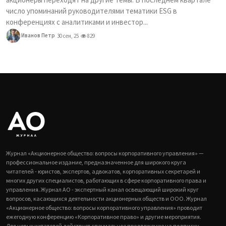
число упоминаний руководителями тематики ESG в
конференциях с аналитиками и инвестор...
Иванов Петр
30 сен, 25
829
Журнал «Акционерное общество: вопросы корпоративного управления» —
профессиональное издание, предназначенное для широкого круга
читателей - юристов, экспертов, адвокатов, корпоративных секретарей и
многих других специалистов, работающих в сфере корпоративного права и
управления. Журнал АО - экспертный канал освещающий широкий круг
вопросов, касающихся деятельности акционерных обществ и ООО. Журнал
«Акционерное общество: вопросы корпоративного управления» проводит
ежегодную конференцию «Корпоративное право» и другие мероприятия.
Для новых читателей действует специальное предложение на подписку.