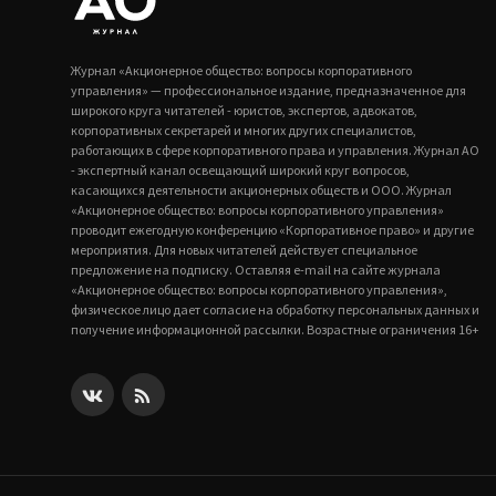
Журнал «Акционерное общество: вопросы корпоративного
управления» — профессиональное издание, предназначенное для
широкого круга читателей - юристов, экспертов, адвокатов,
корпоративных секретарей и многих других специалистов,
работающих в сфере корпоративного права и управления. Журнал АО
- экспертный канал освещающий широкий круг вопросов,
касающихся деятельности акционерных обществ и ООО. Журнал
«Акционерное общество: вопросы корпоративного управления»
проводит ежегодную конференцию «Корпоративное право» и другие
мероприятия. Для новых читателей действует специальное
предложение на подписку. Оставляя e-mail на сайте журнала
«Акционерное общество: вопросы корпоративного управления»,
физическое лицо дает согласие на обработку персональных данных и
получение информационной рассылки. Возрастные ограничения 16+