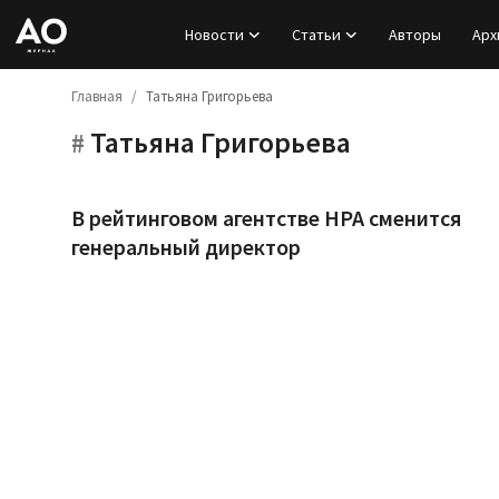
Новости
Статьи
Авторы
Арх
Главная
Татьяна Григорьева
Вход
Татьяна Григорьева
#
Регистрация
Новости
В рейтинговом агентстве НРА сменится
генеральный директор
Статьи
Авторы
Архив
База знаний
Подписка