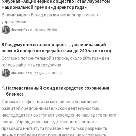
⚡️Журнал «Акционерное общество» стал лауреатом
Национальной премии «Директор года»
В номинации «Вклад в развитие корпоративного
управления»
Иванов Петр
20 фев
568
В Госдуму внесен законопроект, увеличивающий
верхний предел по переработкам до 240 часов в год
Согласно пояснительной записке, около 90% граждан
готовы работать сверхурочно
Иванов Петр
22 дек, 25
1.3K
Наследственный фонд как средство сохранения
бизнеса
Одним из эффективных механизмов управления
развитой предпринимательской деятельностью
наследодателя выступает учреждение наследственного
фонда. Учреждение наследственного фонда как
правового института призвано не только разрешить
личные проблемы предпринимателя, но и сохранить