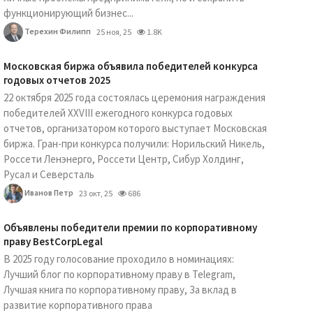
функционирующий бизнес...
Терехин Филипп
25 ноя, 25
1.8K
Московская биржа объявила победителей конкурса
годовых отчетов 2025
22 октября 2025 года состоялась церемония награждения
победителей XXVIII ежегодного конкурса годовых
отчетов, организатором которого выступает Московская
биржа. Гран-при конкурса получили: Норильский Никель,
Россети Ленэнерго, Россети Центр, Сибур Холдинг,
Русал и Северсталь
Иванов Петр
23 окт, 25
686
Объявлены победители премии по корпоративному
праву BestCorpLegal
В 2025 году голосование проходило в номинациях:
Лучший блог по корпоративному праву в Telegram,
Лучшая книга по корпоративному праву, За вклад в
развитие корпоративного права