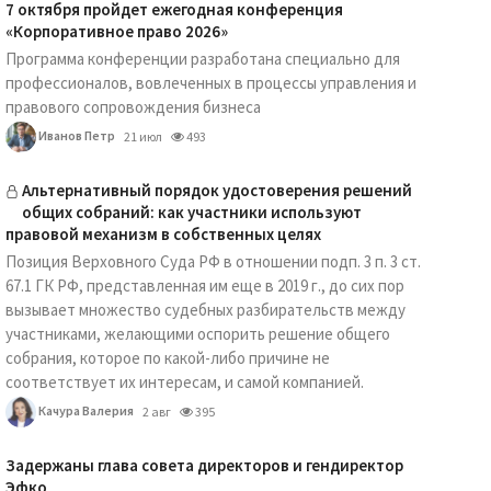
7 октября пройдет ежегодная конференция
«Корпоративное право 2026»
Программа конференции разработана специально для
профессионалов, вовлеченных в процессы управления и
правового сопровождения бизнеса
Иванов Петр
21 июл
493
Альтернативный порядок удостоверения решений
общих собраний: как участники используют
правовой механизм в собственных целях
Позиция Верховного Суда РФ в отношении подп. 3 п. 3 ст.
67.1 ГК РФ, представленная им еще в 2019 г., до сих пор
вызывает множество судебных разбирательств между
участниками, желающими оспорить решение общего
собрания, которое по какой-либо причине не
соответствует их интересам, и самой компанией.
Качура Валерия
2 авг
395
Задержаны глава совета директоров и гендиректор
Эфко