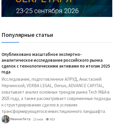
Реклама Ассоциации "НОКС", ИНН 7709980401, ERID:2SDnjdY5NTb
Популярные статьи
Опубликовано масштабное экспертно-
аналитическое исследование российского рынка
сделок с технологическими активами по итогам 2025
года
Исследование, подготовленное АЛРУД, Анастасией
Нерчинской, VERBA LEGAL, Denuo, ADVANCE CAPITAL,
охватывает анализ основных трендов рынка Tech M&A в
2025 году, а также рассматривает современные подходы
к структурированию сделок в условиях
трансформирующегося инвестиционного ландшафта.
Иванов Петр
13 июл
953