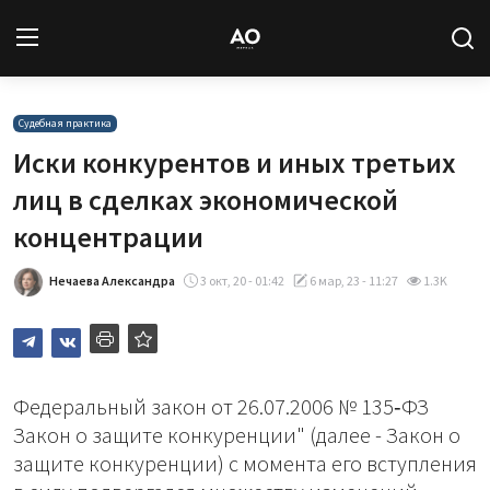
Вход
Регистрация
Судебная практика
Иски конкурентов и иных третьих
Новости
лиц в сделках экономической
концентрации
Статьи
Нечаева Александра
3 окт, 20 - 01:42
6 мар, 23 - 11:27
1.3K
Авторы
Архив
База знаний
Федеральный закон от 26.07.2006 № 135‑ФЗ
Закон о защите конкуренции" (далее - Закон о
Подписка
защите конкуренции) с момента его вступления