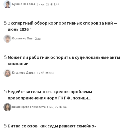
Бунина Наталья
1 июн, 25
1.4K
Экспертный обзор корпоративных споров за май —
июнь 2026 г.
Осипенко Олег
2 авг
Может ли работник оспорить в суде локальные акты
компании
Киселева Дарья
1 май
463
Недействительность сделок: проблемы
правоприменения норм ГК РФ, позици...
Вихлянцева Елизавета
1 дек, 25
746
Битва союзов: как суды решают семейно-