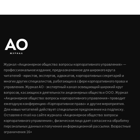
Журнал «Акционерное общество: вопросы корпоративного управления» —
профессиональное издание, предназначенное для широкого круга
читателей - юристов, экспертов, адвокатов, корпоративных секретарей и
многих других специалистов, работающих в сфере корпоративного права и
управления. Журнал АО - экспертный канал освещающий широкий круг
вопросов, касающихся деятельности акционерных обществ и ООО. Журнал
«Акционерное общество: вопросы корпоративного управления» проводит
ежегодную конференцию «Корпоративное право» и другие мероприятия.
Для новых читателей действует специальное предложение на подписку.
Оставляя e-mail на сайте журнала «Акционерное общество: вопросы
корпоративного управления», физическое лицо дает согласие на обработку
персональных данных и получение информационной рассылки. Возрастные
ограничения 16+