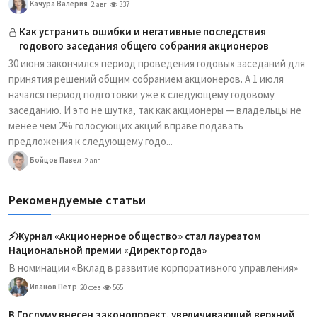
Качура Валерия
2 авг
337
Как устранить ошибки и негативные последствия
годового заседания общего собрания акционеров
30 июня закончился период проведения годовых заседаний для
принятия решений общим собранием акционеров. А 1 июля
начался период подготовки уже к следующему годовому
заседанию. И это не шутка, так как акционеры — владельцы не
менее чем 2% голосующих акций вправе подавать
предложения к следующему годо...
Бойцов Павел
2 авг
Рекомендуемые статьи
⚡️Журнал «Акционерное общество» стал лауреатом
Национальной премии «Директор года»
В номинации «Вклад в развитие корпоративного управления»
Иванов Петр
20 фев
565
В Госдуму внесен законопроект, увеличивающий верхний