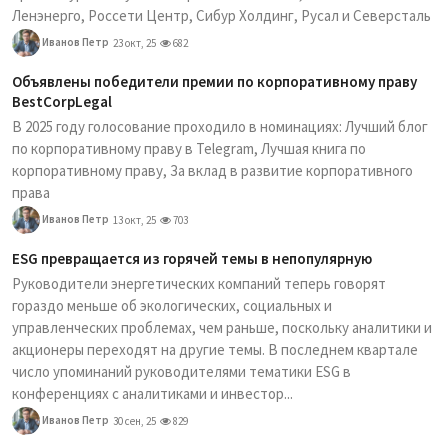
Ленэнерго, Россети Центр, Сибур Холдинг, Русал и Северсталь
Иванов Петр
23 окт, 25
682
Объявлены победители премии по корпоративному праву
BestCorpLegal
В 2025 году голосование проходило в номинациях: Лучший блог
по корпоративному праву в Telegram, Лучшая книга по
корпоративному праву, За вклад в развитие корпоративного
права
Иванов Петр
13 окт, 25
703
ESG превращается из горячей темы в непопулярную
Руководители энергетических компаний теперь говорят
гораздо меньше об экологических, социальных и
управленческих проблемах, чем раньше, поскольку аналитики и
акционеры переходят на другие темы. В последнем квартале
число упоминаний руководителями тематики ESG в
конференциях с аналитиками и инвестор...
Иванов Петр
30 сен, 25
829