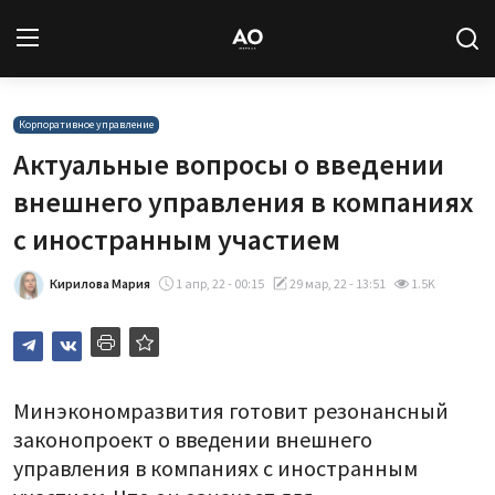
Вход
Регистрация
Корпоративное управление
Актуальные вопросы о введении
Новости
внешнего управления в компаниях
с иностранным участием
Статьи
Кирилова Мария
1 апр, 22 - 00:15
29 мар, 22 - 13:51
1.5K
Авторы
Архив
База знаний
Минэкономразвития готовит резонансный
законопроект о введении внешнего
Подписка
управления в компаниях с иностранным