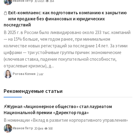
Иванов Петр
30 июл
364
Exit-комплаенс: как подготовить компанию к закрытию
или продаже без финансовых и юридических
последствий
В 2025 г. в России было ликвидировано около 233 тыс. компаний
— на 15% больше, чем годом ранее, при минимальном
количестве новых регистраций за последние 14 лет. За этими
цифрами — три устойчивые группы причин: экономические
(ключевая ставка, падение покупательной способности,
отраслевые кризисы), д...
Рогова Ксения
2 авг
Рекомендуемые статьи
⚡️Журнал «Акционерное общество» стал лауреатом
Национальной премии «Директор года»
В номинации «Вклад в развитие корпоративного управления»
Иванов Петр
20 фев
568