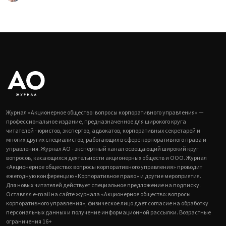
Журнал «Акционерное общество: вопросы корпоративного управления» —
профессиональное издание, предназначенное для широкого круга
читателей - юристов, экспертов, адвокатов, корпоративных секретарей и
многих других специалистов, работающих в сфере корпоративного права и
управления. Журнал АО - экспертный канал освещающий широкий круг
вопросов, касающихся деятельности акционерных обществ и ООО. Журнал
«Акционерное общество: вопросы корпоративного управления» проводит
ежегодную конференцию «Корпоративное право» и другие мероприятия.
Для новых читателей действует специальное предложение на подписку.
Оставляя e-mail на сайте журнала «Акционерное общество: вопросы
корпоративного управления», физическое лицо дает согласие на обработку
персональных данных и получение информационной рассылки. Возрастные
ограничения 16+