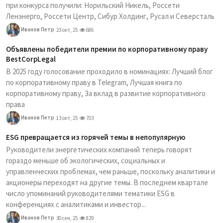
при конкурса получили: Норильский Никель, Россети
Ленэнерго, Россети Центр, Сибур Холдинг, Русал и Северсталь
Иванов Петр
23 окт, 25
686
Объявлены победители премии по корпоративному праву
BestCorpLegal
В 2025 году голосование проходило в номинациях: Лучший блог
по корпоративному праву в Telegram, Лучшая книга по
корпоративному праву, За вклад в развитие корпоративного
права
Иванов Петр
13 окт, 25
703
ESG превращается из горячей темы в непопулярную
Руководители энергетических компаний теперь говорят
гораздо меньше об экологических, социальных и
управленческих проблемах, чем раньше, поскольку аналитики и
акционеры переходят на другие темы. В последнем квартале
число упоминаний руководителями тематики ESG в
конференциях с аналитиками и инвестор...
Иванов Петр
30 сен, 25
829