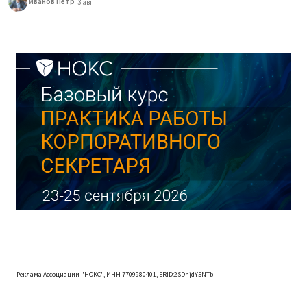
Иванов Петр
3 авг
Реклама Ассоциации "НОКС", ИНН 7709980401, ERID:2SDnjdY5NTb