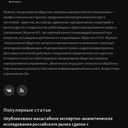
Журнал «Акционерное общество: вопросы корпоративного управления» —
профессиональное издание, предназначенное для широкого круга
читателей - юристов, экспертов, адвокатов, корпоративных секретарей и
многих других специалистов, работающих в сфере корпоративного права и
управления. Журнал АО - экспертный канал освещающий широкий круг
вопросов, касающихся деятельности акционерных обществ и ООО. Журнал
«Акционерное общество: вопросы корпоративного управления» проводит
ежегодную конференцию «Корпоративное право» и другие мероприятия.
Для новых читателей действует специальное предложение на подписку.
Оставляя e-mail на сайте журнала «Акционерное общество: вопросы
корпоративного управления», физическое лицо дает согласие на обработку
персональных данных и получение информационной рассылки. Возрастные
ограничения 16+
Популярные статьи
Опубликовано масштабное экспертно-аналитическое
исследование российского рынка сделок с