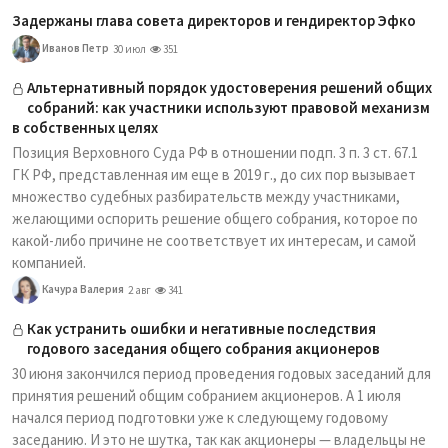
Задержаны глава совета директоров и гендиректор Эфко
Иванов Петр
30 июл
351
Альтернативный порядок удостоверения решений общих
собраний: как участники используют правовой механизм
в собственных целях
Позиция Верховного Суда РФ в отношении подп. 3 п. 3 ст. 67.1
ГК РФ, представленная им еще в 2019 г., до сих пор вызывает
множество судебных разбирательств между участниками,
желающими оспорить решение общего собрания, которое по
какой-либо причине не соответствует их интересам, и самой
компанией.
Качура Валерия
2 авг
341
Как устранить ошибки и негативные последствия
годового заседания общего собрания акционеров
30 июня закончился период проведения годовых заседаний для
принятия решений общим собранием акционеров. А 1 июля
начался период подготовки уже к следующему годовому
заседанию. И это не шутка, так как акционеры — владельцы не