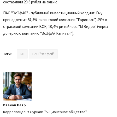
составляли 20,6 рубля на акцию.
ПАО "ЭсЭфАй" - публичный инвестиционный холдинг. Ему
принадлежит 87,5% лизинговой компании
"Европлан", 49% в
страховой компании ВСК, 10,4% ритейлера
"М.Видео"
(через
дочернюю компанию "ЭсЭфАй Кэпитал").
Теги:
SFI
ПАО "ЭсЭфАй"
Иванов Петр
Корреспондент журнала "Акционерное общество"