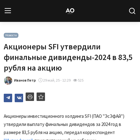
Вход
Регистрация
Новости
Акционеры SFI утвердили
Новости
финальные дивиденды-2024 в 83,5
рубля на акцию
Статьи
Иванов Петр
29 май, 25 - 12:29
525
Авторы
Архив
База знаний
Акционеры инвестиционного холдинга
SFI
(ПАО "ЭсЭфАй")
утвердили выплату финальных дивидендов за 2024 год в
Подписка
размере 83,5 рубля на акцию, передал корреспондент