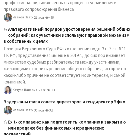
профессионалов, вовлеченных в процессы управления и
правового сопровождения бизнеса
Иванов Петр
21 июл
486
Альтернативный порядок удостоверения решений общих
собраний: как участники используют правовой механизм
в собственных целях
Позиция Верховного Суда РФ в отношении подп. 3 п. 3 ст. 67.1
ГК РФ, представленная им еще в 2019 г., до сих пор вызывает
множество судебных разбирательств между участниками,
желающими оспорить решение общего собрания, которое по
какой-либо причине не соответствует их интересам, и самой
компанией.
Качура Валерия
2 авг
384
Задержаны глава совета директоров и гендиректор Эфко
Иванов Петр
30 июл
358
Exit-комплаенс: как подготовить компанию к закрытию
или продаже без финансовых и юридических
последствий