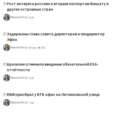
Рост интереса россиян к вторым паспортам Вануату и
других островных стран
Иванов Петр
4 авг
Задержаны глава совета директоров и гендиректор
Эфко
Иванов Петр
30 июл
358
Бразилия отменила введение обязательной ESG-
отчётности
Иванов Петр
3 авг
RWB приобрел у ВТБ офис на Летниковской улице
Иванов Петр
7 авг