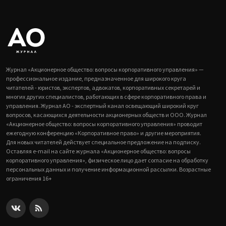
Журнал «Акционерное общество: вопросы корпоративного управления» —
профессиональное издание, предназначенное для широкого круга
читателей - юристов, экспертов, адвокатов, корпоративных секретарей и
многих других специалистов, работающих в сфере корпоративного права и
управления. Журнал АО - экспертный канал освещающий широкий круг
вопросов, касающихся деятельности акционерных обществ и ООО. Журнал
«Акционерное общество: вопросы корпоративного управления» проводит
ежегодную конференцию «Корпоративное право» и другие мероприятия.
Для новых читателей действует специальное предложение на подписку.
Оставляя e-mail на сайте журнала «Акционерное общество: вопросы
корпоративного управления», физическое лицо дает согласие на обработку
персональных данных и получение информационной рассылки. Возрастные
ограничения 16+