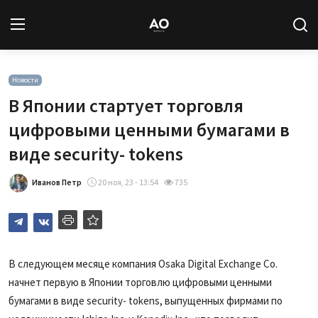
Вход
Регистрация
Новости
В Японии стартует торговля
Новости
цифровыми ценными бумагами в
виде security- tokens
Статьи
Иванов Петр
20 ноя, 23 - 13:54
735
Авторы
Архив
База знаний
В следующем месяце компания Osaka Digital Exchange Co.
начнет первую в Японии торговлю цифровыми ценными
Подписка
бумагами в виде security- tokens, выпущенных фирмами по