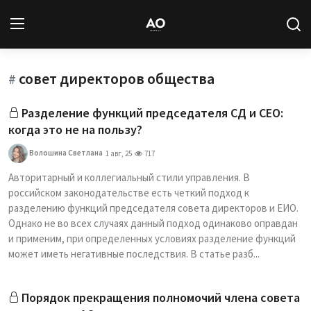
совет директоров общества
Вход
Регистрация
#
Разделение функций председателя СД и CEO:
Новости
когда это не на пользу?
Статьи
Волошина Светлана
1 авг, 25
717
Авторитарный и коллегиальный стили управления. В
Авторы
российском законодательстве есть четкий подход к
разделению функций председателя совета директоров и ЕИО.
Архив
Однако не во всех случаях данный подход одинаково оправдан
и применим, при определенных условиях разделение функций
База знаний
может иметь негативные последствия. В статье разб...
Подписка
Порядок прекращения полномочий члена совета