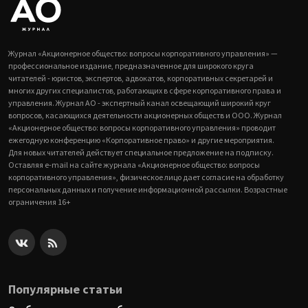
Журнал «Акционерное общество: вопросы корпоративного управления» —
профессиональное издание, предназначенное для широкого круга
читателей - юристов, экспертов, адвокатов, корпоративных секретарей и
многих других специалистов, работающих в сфере корпоративного права и
управления. Журнал АО - экспертный канал освещающий широкий круг
вопросов, касающихся деятельности акционерных обществ и ООО. Журнал
«Акционерное общество: вопросы корпоративного управления» проводит
ежегодную конференцию «Корпоративное право» и другие мероприятия.
Для новых читателей действует специальное предложение на подписку.
Оставляя e-mail на сайте журнала «Акционерное общество: вопросы
корпоративного управления», физическое лицо дает согласие на обработку
персональных данных и получение информационной рассылки. Возрастные
ограничения 16+
Популярные статьи