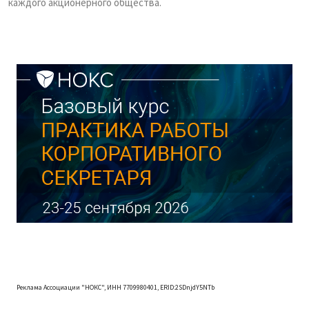
каждого акционерного общества.
Реклама Ассоциации "НОКС", ИНН 7709980401, ERID:2SDnjdY5NTb