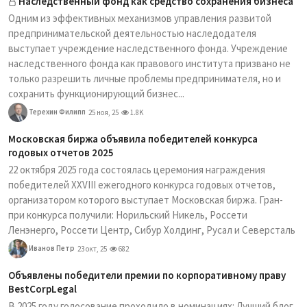
Наследственный фонд как средство сохранения бизнеса
Одним из эффективных механизмов управления развитой
предпринимательской деятельностью наследодателя
выступает учреждение наследственного фонда. Учреждение
наследственного фонда как правового института призвано не
только разрешить личные проблемы предпринимателя, но и
сохранить функционирующий бизнес...
Терехин Филипп
25 ноя, 25
1.8K
Московская биржа объявила победителей конкурса
годовых отчетов 2025
22 октября 2025 года состоялась церемония награждения
победителей XXVIII ежегодного конкурса годовых отчетов,
организатором которого выступает Московская биржа. Гран-
при конкурса получили: Норильский Никель, Россети
Ленэнерго, Россети Центр, Сибур Холдинг, Русал и Северсталь
Иванов Петр
23 окт, 25
682
Объявлены победители премии по корпоративному праву
BestCorpLegal
В 2025 году голосование проходило в номинациях: Лучший блог