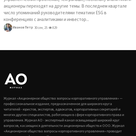
акционеры переходят на другие темы. В последнем квартале
число упоминаний руководителями тематики ESG в
конференциях с аналитиками и инвестор...
Иванов Петр
30 сен, 25
829
Журнал «Акционерное общество: вопросы корпоративного управления» —
профессиональное издание, предназначенное для широкого круга
читателей - юристов, экспертов, адвокатов, корпоративных секретарей и
многих других специалистов, работающих в сфере корпоративного права и
управления. Журнал АО - экспертный канал освещающий широкий круг
вопросов, касающихся деятельности акционерных обществ и ООО. Журнал
«Акционерное общество: вопросы корпоративного управления» проводит