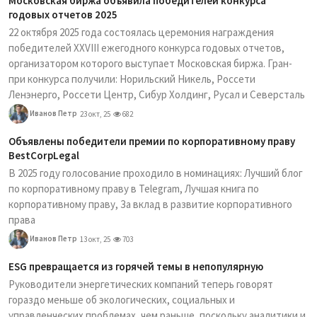
Московская биржа объявила победителей конкурса
годовых отчетов 2025
22 октября 2025 года состоялась церемония награждения
победителей XXVIII ежегодного конкурса годовых отчетов,
организатором которого выступает Московская биржа. Гран-
при конкурса получили: Норильский Никель, Россети
Ленэнерго, Россети Центр, Сибур Холдинг, Русал и Северсталь
Иванов Петр
23 окт, 25
682
Объявлены победители премии по корпоративному праву
BestCorpLegal
В 2025 году голосование проходило в номинациях: Лучший блог
по корпоративному праву в Telegram, Лучшая книга по
корпоративному праву, За вклад в развитие корпоративного
права
Иванов Петр
13 окт, 25
703
ESG превращается из горячей темы в непопулярную
Руководители энергетических компаний теперь говорят
гораздо меньше об экологических, социальных и
управленческих проблемах, чем раньше, поскольку аналитики и