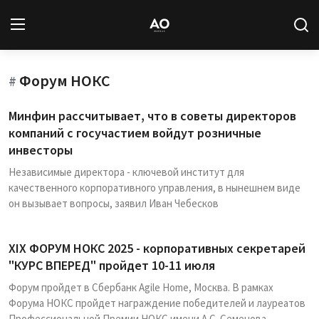
Форум НОКС
Вход
Регистрация
#
Минфин рассчитывает, что в советы директоров
Новости
компаний с госучастием войдут розничные
инвесторы
Статьи
Независимые директора - ключевой институт для
качественного корпоративного управления, в нынешнем виде
Авторы
он вызывает вопросы, заявил Иван Чебесков
Архив
XIX ФОРУМ НОКС 2025 - корпоративных секретарей
База знаний
"КУРС ВПЕРЕД" пройдет 10-11 июля
Форум пройдет в Сбербанк Agile Home, Москва. В рамках
Подписка
Форума НОКС пройдет награждение победителей и лауреатов
Профессиональной Премии НОКС имени А.С. Семенова.