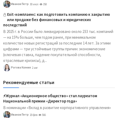
Иванов Петр
30 июл
358
Exit-комплаенс: как подготовить компанию к закрытию
или продаже без финансовых и юридических
последствий
В 2025 г. в России было ликвидировано около 233 тыс. компаний
— на 15% больше, чем годом ранее, при минимальном
количестве новых регистраций за последние 14 лет. За этими
цифрами — три устойчивые группы причин: экономические
(ключевая ставка, падение покупательной способности,
отраслевые кризисы), д...
Рогова Ксения
2 авг
Рекомендуемые статьи
⚡️Журнал «Акционерное общество» стал лауреатом
Национальной премии «Директор года»
В номинации «Вклад в развитие корпоративного управления»
Иванов Петр
20 фев
566