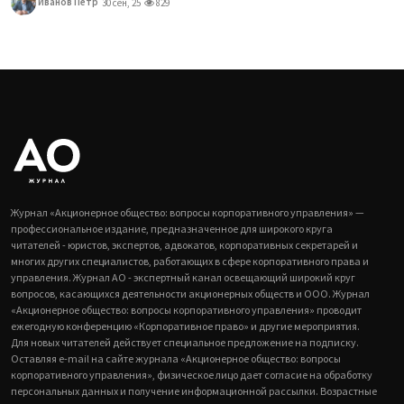
Иванов Петр
30 сен, 25
829
Журнал «Акционерное общество: вопросы корпоративного управления» —
профессиональное издание, предназначенное для широкого круга
читателей - юристов, экспертов, адвокатов, корпоративных секретарей и
многих других специалистов, работающих в сфере корпоративного права и
управления. Журнал АО - экспертный канал освещающий широкий круг
вопросов, касающихся деятельности акционерных обществ и ООО. Журнал
«Акционерное общество: вопросы корпоративного управления» проводит
ежегодную конференцию «Корпоративное право» и другие мероприятия.
Для новых читателей действует специальное предложение на подписку.
Оставляя e-mail на сайте журнала «Акционерное общество: вопросы
корпоративного управления», физическое лицо дает согласие на обработку
персональных данных и получение информационной рассылки. Возрастные