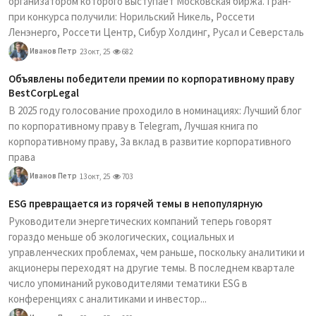
организатором которого выступает Московская биржа. Гран-
при конкурса получили: Норильский Никель, Россети
Ленэнерго, Россети Центр, Сибур Холдинг, Русал и Северсталь
Иванов Петр
23 окт, 25
682
Объявлены победители премии по корпоративному праву
BestCorpLegal
В 2025 году голосование проходило в номинациях: Лучший блог
по корпоративному праву в Telegram, Лучшая книга по
корпоративному праву, За вклад в развитие корпоративного
права
Иванов Петр
13 окт, 25
703
ESG превращается из горячей темы в непопулярную
Руководители энергетических компаний теперь говорят
гораздо меньше об экологических, социальных и
управленческих проблемах, чем раньше, поскольку аналитики и
акционеры переходят на другие темы. В последнем квартале
число упоминаний руководителями тематики ESG в
конференциях с аналитиками и инвестор...