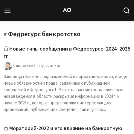
Федресурс банкротство
Вход
Регистрация
#
Новые типы сообщений в Федресурсе: 2024–2025
Новости
гг.
Статьи
Юхнин Алексей
1 апр, 25
2.2K
Законодатель внес ряд изменений в нормативные акты, введя
Авторы
новые обязанности и права, связанные с публикацией
сообщений в Федресурсе1. В статье рассмотрены ключевые
Архив
нововведения в области раскрытия информации в 2024 г. и
начале 2025 г., которые представляют интерес как для
База знаний
организаций, публикующих сведения, так и для по...
Подписка
Мораторий-2022 и его влияние на банкротную