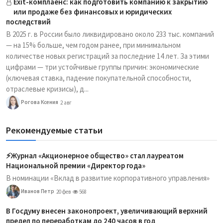
Exit-комплаенс: как подготовить компанию к закрытию
или продаже без финансовых и юридических
последствий
В 2025 г. в России было ликвидировано около 233 тыс. компаний
— на 15% больше, чем годом ранее, при минимальном
количестве новых регистраций за последние 14 лет. За этими
цифрами — три устойчивые группы причин: экономические
(ключевая ставка, падение покупательной способности,
отраслевые кризисы), д...
Рогова Ксения
2 авг
Рекомендуемые статьи
⚡️Журнал «Акционерное общество» стал лауреатом
Национальной премии «Директор года»
В номинации «Вклад в развитие корпоративного управления»
Иванов Петр
20 фев
568
В Госдуму внесен законопроект, увеличивающий верхний
предел по переработкам до 240 часов в год