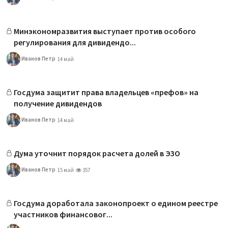
Минэкономразвития выступает против особого
регулирования для дивидендо...
Иванов Петр
14 май
Госдума защитит права владельцев «префов» на
получение дивидендов
Иванов Петр
14 май
Дума уточнит порядок расчета долей в ЭЗО
Иванов Петр
15 май
357
Госдума доработала законопроект о едином реестре
участников финансовог...