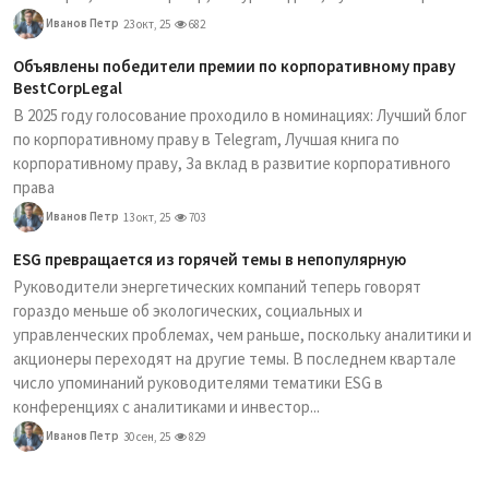
Иванов Петр
23 окт, 25
682
Объявлены победители премии по корпоративному праву
BestCorpLegal
В 2025 году голосование проходило в номинациях: Лучший блог
по корпоративному праву в Telegram, Лучшая книга по
корпоративному праву, За вклад в развитие корпоративного
права
Иванов Петр
13 окт, 25
703
ESG превращается из горячей темы в непопулярную
Руководители энергетических компаний теперь говорят
гораздо меньше об экологических, социальных и
управленческих проблемах, чем раньше, поскольку аналитики и
акционеры переходят на другие темы. В последнем квартале
число упоминаний руководителями тематики ESG в
конференциях с аналитиками и инвестор...
Иванов Петр
30 сен, 25
829