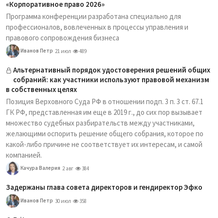
«Корпоративное право 2026»
Программа конференции разработана специально для
профессионалов, вовлеченных в процессы управления и
правового сопровождения бизнеса
Иванов Петр
21 июл
489
Альтернативный порядок удостоверения решений общих
собраний: как участники используют правовой механизм
в собственных целях
Позиция Верховного Суда РФ в отношении подп. 3 п. 3 ст. 67.1
ГК РФ, представленная им еще в 2019 г., до сих пор вызывает
множество судебных разбирательств между участниками,
желающими оспорить решение общего собрания, которое по
какой-либо причине не соответствует их интересам, и самой
компанией.
Качура Валерия
2 авг
384
Задержаны глава совета директоров и гендиректор Эфко
Иванов Петр
30 июл
358