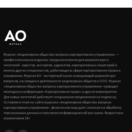
Журнал «Акционерное общество: вопросы корпоративного управления» —
профессиональное издание, предназначенное для широкого круга
читателей - юристов, экспертов, адвокатов, корпоративных секретарей и
многих других специалистов, работающих в сфере корпоративного права и
управления. Журнал АО - экспертный канал освещающий широкий круг
вопросов, касающихся деятельности акционерных обществ и ООО. Журнал
«Акционерное общество: вопросы корпоративного управления» проводит
ежегодную конференцию «Корпоративное право» и другие мероприятия.
Для новых читателей действует специальное предложение на подписку.
Оставляя e-mail на сайте журнала «Акционерное общество: вопросы
корпоративного управления», физическое лицо дает согласие на обработку
персональных данных и получение информационной рассылки. Возрастные
ограничения 16+