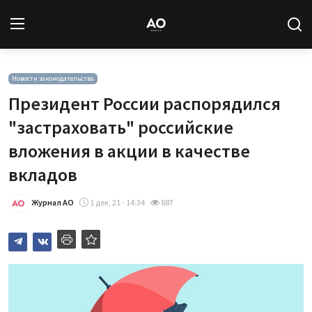
Вход
Регистрация
Новости законодательства
Президент России распорядился
Новости
"застраховать" российские
вложения в акции в качестве
Статьи
вкладов
Авторы
Журнал АО
1 дек, 21 - 14:34
887
Архив
База знаний
Подписка