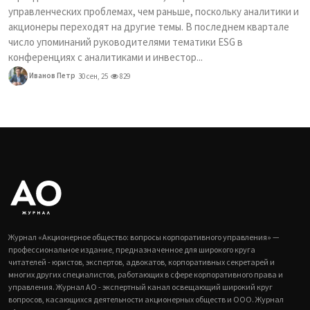
управленческих проблемах, чем раньше, поскольку аналитики и
акционеры переходят на другие темы. В последнем квартале
число упоминаний руководителями тематики ESG в
конференциях с аналитиками и инвестор...
Иванов Петр
30 сен, 25
829
Журнал «Акционерное общество: вопросы корпоративного управления» —
профессиональное издание, предназначенное для широкого круга
читателей - юристов, экспертов, адвокатов, корпоративных секретарей и
многих других специалистов, работающих в сфере корпоративного права и
управления. Журнал АО - экспертный канал освещающий широкий круг
вопросов, касающихся деятельности акционерных обществ и ООО. Журнал