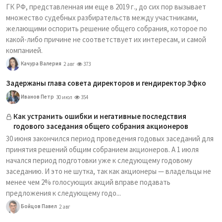
ГК РФ, представленная им еще в 2019 г., до сих пор вызывает
множество судебных разбирательств между участниками,
желающими оспорить решение общего собрания, которое по
какой-либо причине не соответствует их интересам, и самой
компанией.
Качура Валерия
2 авг
373
Задержаны глава совета директоров и гендиректор Эфко
Иванов Петр
30 июл
354
Как устранить ошибки и негативные последствия
годового заседания общего собрания акционеров
30 июня закончился период проведения годовых заседаний для
принятия решений общим собранием акционеров. А 1 июля
начался период подготовки уже к следующему годовому
заседанию. И это не шутка, так как акционеры — владельцы не
менее чем 2% голосующих акций вправе подавать
предложения к следующему годо...
Бойцов Павел
2 авг