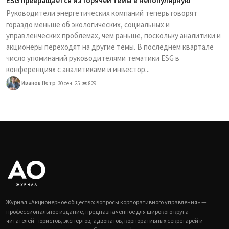
ESG превращается из горячей темы в непопулярную
Руководители энергетических компаний теперь говорят
гораздо меньше об экологических, социальных и
управленческих проблемах, чем раньше, поскольку аналитики и
акционеры переходят на другие темы. В последнем квартале
число упоминаний руководителями тематики ESG в
конференциях с аналитиками и инвестор...
Иванов Петр
30 сен, 25
829
Журнал «Акционерное общество: вопросы корпоративного управления» —
профессиональное издание, предназначенное для широкого круга
читателей - юристов, экспертов, адвокатов, корпоративных секретарей и