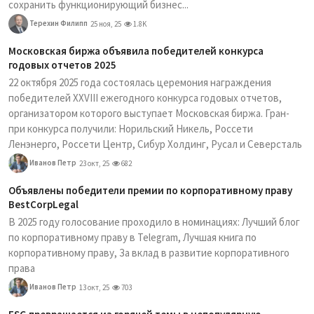
сохранить функционирующий бизнес...
Терехин Филипп
25 ноя, 25
1.8K
Московская биржа объявила победителей конкурса
годовых отчетов 2025
22 октября 2025 года состоялась церемония награждения
победителей XXVIII ежегодного конкурса годовых отчетов,
организатором которого выступает Московская биржа. Гран-
при конкурса получили: Норильский Никель, Россети
Ленэнерго, Россети Центр, Сибур Холдинг, Русал и Северсталь
Иванов Петр
23 окт, 25
682
Объявлены победители премии по корпоративному праву
BestCorpLegal
В 2025 году голосование проходило в номинациях: Лучший блог
по корпоративному праву в Telegram, Лучшая книга по
корпоративному праву, За вклад в развитие корпоративного
права
Иванов Петр
13 окт, 25
703