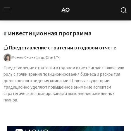
инвестиционная программа
Вход
Регистрация
#
Представление стратегии в годовом отчете
Новости
Ионова Оксана
1 мар, 23
3.7K
Статьи
Представление стратегии в годовом отчете играет ключевую
роль с точки зрения позиционирования бизнеса и раскрытия
Авторы
долгосрочного видения компании. Целевые аудитории
традиционно уделяют повышенное внимание аспектам
Архив
стратегического планирования и выполнения заявленных
планов.
База знаний
Подписка