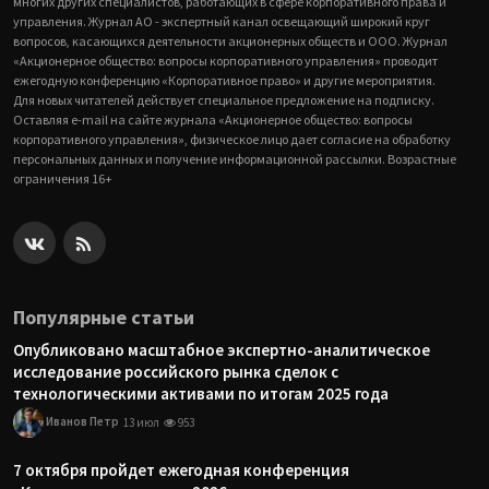
многих других специалистов, работающих в сфере корпоративного права и
управления. Журнал АО - экспертный канал освещающий широкий круг
вопросов, касающихся деятельности акционерных обществ и ООО. Журнал
«Акционерное общество: вопросы корпоративного управления» проводит
ежегодную конференцию «Корпоративное право» и другие мероприятия.
Для новых читателей действует специальное предложение на подписку.
Оставляя e-mail на сайте журнала «Акционерное общество: вопросы
корпоративного управления», физическое лицо дает согласие на обработку
персональных данных и получение информационной рассылки. Возрастные
ограничения 16+
Популярные статьи
Опубликовано масштабное экспертно-аналитическое
исследование российского рынка сделок с
технологическими активами по итогам 2025 года
Иванов Петр
13 июл
953
7 октября пройдет ежегодная конференция