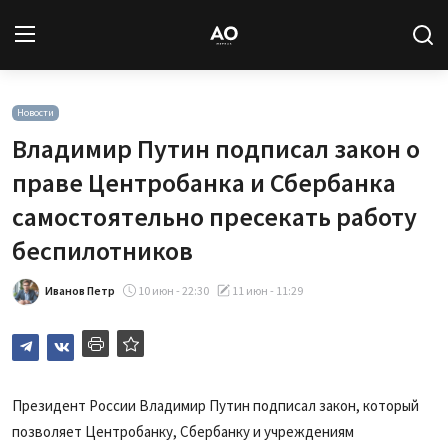
Вход
Регистрация
Новости
Владимир Путин подписал закон о
Новости
праве Центробанка и Сбербанка
самостоятельно пресекать работу
Статьи
беспилотников
Авторы
Иванов Петр
10 июн - 22:30
11 июн - 11:29
Архив
База знаний
Президент России Владимир Путин подписал закон, который
Подписка
позволяет Центробанку, Сбербанку и учреждениям