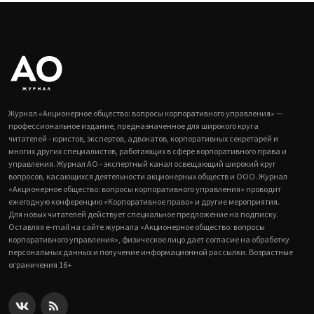
Журнал «Акционерное общество: вопросы корпоративного управления» —
профессиональное издание, предназначенное для широкого круга
читателей - юристов, экспертов, адвокатов, корпоративных секретарей и
многих других специалистов, работающих в сфере корпоративного права и
управления. Журнал АО - экспертный канал освещающий широкий круг
вопросов, касающихся деятельности акционерных обществ и ООО. Журнал
«Акционерное общество: вопросы корпоративного управления» проводит
ежегодную конференцию «Корпоративное право» и другие мероприятия.
Для новых читателей действует специальное предложение на подписку.
Оставляя e-mail на сайте журнала «Акционерное общество: вопросы
корпоративного управления», физическое лицо дает согласие на обработку
персональных данных и получение информационной рассылки. Возрастные
ограничения 16+