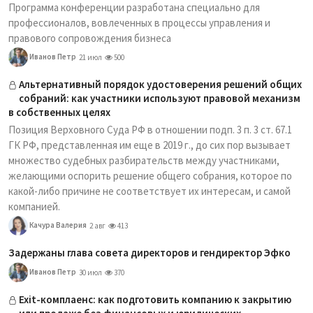
Программа конференции разработана специально для
профессионалов, вовлеченных в процессы управления и
правового сопровождения бизнеса
Иванов Петр
21 июл
500
Альтернативный порядок удостоверения решений общих
собраний: как участники используют правовой механизм
в собственных целях
Позиция Верховного Суда РФ в отношении подп. 3 п. 3 ст. 67.1
ГК РФ, представленная им еще в 2019 г., до сих пор вызывает
множество судебных разбирательств между участниками,
желающими оспорить решение общего собрания, которое по
какой-либо причине не соответствует их интересам, и самой
компанией.
Качура Валерия
2 авг
413
Задержаны глава совета директоров и гендиректор Эфко
Иванов Петр
30 июл
370
Exit-комплаенс: как подготовить компанию к закрытию