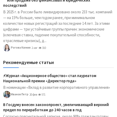
или продаже без финансовых и юридических
последствий
В 2025 г. в России было ликвидировано около 233 тыс. компаний
— на 15% больше, чем годом ранее, при минимальном
количестве новых регистраций за последние 14 лет. За этими
цифрами — три устойчивые группы причин: экономические
(ключевая ставка, падение покупательной способности,
отраслевые кризисы), д...
Рогова Ксения
2 авг
310
Рекомендуемые статьи
⚡️Журнал «Акционерное общество» стал лауреатом
Национальной премии «Директор года»
В номинации «Вклад в развитие корпоративного управления»
Иванов Петр
20 фев
571
В Госдуму внесен законопроект, увеличивающий верхний
предел по переработкам до 240 часов в год
Согласно пояснительной записке, около 90% граждан готовы