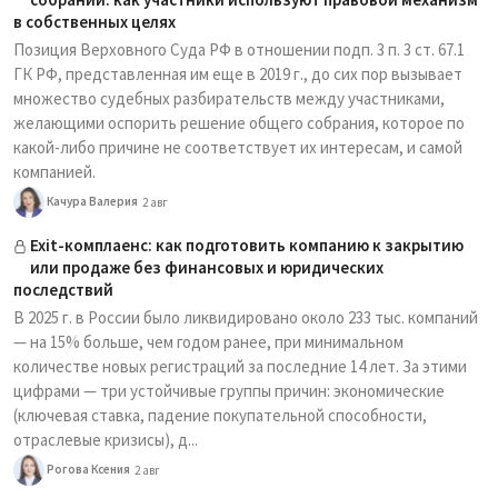
в собственных целях
Позиция Верховного Суда РФ в отношении подп. 3 п. 3 ст. 67.1
ГК РФ, представленная им еще в 2019 г., до сих пор вызывает
множество судебных разбирательств между участниками,
желающими оспорить решение общего собрания, которое по
какой-либо причине не соответствует их интересам, и самой
компанией.
Качура Валерия
2 авг
Exit-комплаенс: как подготовить компанию к закрытию
или продаже без финансовых и юридических
последствий
В 2025 г. в России было ликвидировано около 233 тыс. компаний
— на 15% больше, чем годом ранее, при минимальном
количестве новых регистраций за последние 14 лет. За этими
цифрами — три устойчивые группы причин: экономические
(ключевая ставка, падение покупательной способности,
отраслевые кризисы), д...
Рогова Ксения
2 авг