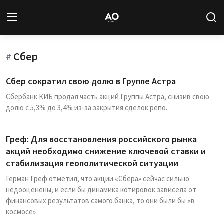
Сбер
Вход
Регистрация
#
Сбер сократил свою долю в Группе Астра
Новости
Сбербанк КИБ продал часть акций Группы Астра, снизив свою
долю с 5,3% до 3,4% из-за закрытия сделок репо.
Статьи
Авторы
Греф: Для восстановления российского рынка
акций необходимо снижение ключевой ставки и
Архив
стабилизация геополитической ситуации
Герман Греф отметил, что акции «Сбера» сейчас сильно
База знаний
недооценены, и если бы динамика котировок зависела от
финансовых результатов самого банка, то они были бы «в
Подписка
космосе»