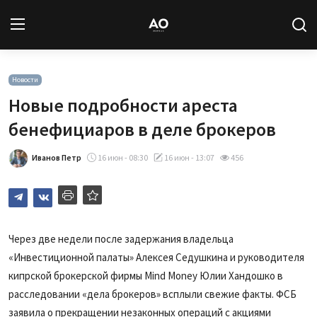
Вход
Регистрация
Новости
Новые подробности ареста
Новости
бенефициаров в деле брокеров
Статьи
Иванов Петр
16 июн - 08:30
16 июн - 13:07
456
Авторы
Архив
Через две недели после задержания владельца
«Инвестиционной палаты» Алексея Седушкина и руководителя
База знаний
кипрской брокерской фирмы Mind Money Юлии Хандошко в
Подписка
расследовании «дела брокеров» всплыли свежие факты. ФСБ
заявила о прекращении незаконных операций с акциями