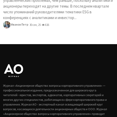
управленческих проблемах, чем раньше, поскольку аналитики и
акционеры переходят на другие темы. В последнем квартале
число упоминаний руководителями тематики ESG в
конференциях с аналитиками и инвестор...
Иванов Петр
30 сен, 25
826
Журнал «Акционерное общество: вопросы корпоративного управления» —
профессиональное издание, предназначенное для широкого круга
читателей - юристов, экспертов, адвокатов, корпоративных секретарей и
многих других специалистов, работающих в сфере корпоративного права и
управления. Журнал АО - экспертный канал освещающий широкий круг
вопросов, касающихся деятельности акционерных обществ и ООО. Журнал
«Акционерное общество: вопросы корпоративного управления» проводит