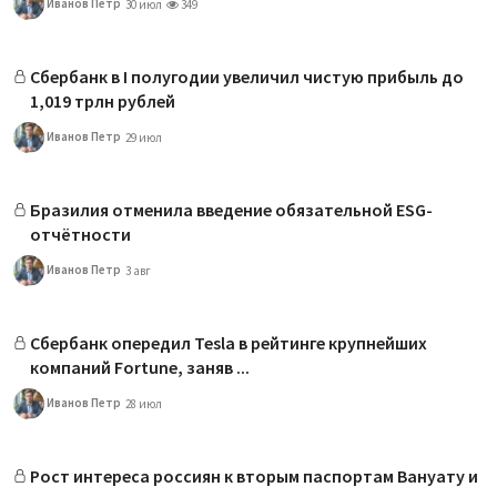
Иванов Петр
30 июл
349
Сбербанк в I полугодии увеличил чистую прибыль до
1,019 трлн рублей
Иванов Петр
29 июл
Бразилия отменила введение обязательной ESG-
отчётности
Иванов Петр
3 авг
Сбербанк опередил Tesla в рейтинге крупнейших
компаний Fortune, заняв ...
Иванов Петр
28 июл
Рост интереса россиян к вторым паспортам Вануату и