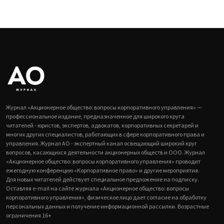
Журнал «Акционерное общество: вопросы корпоративного управления» —
профессиональное издание, предназначенное для широкого круга
читателей - юристов, экспертов, адвокатов, корпоративных секретарей и
многих других специалистов, работающих в сфере корпоративного права и
управления. Журнал АО - экспертный канал освещающий широкий круг
вопросов, касающихся деятельности акционерных обществ и ООО. Журнал
«Акционерное общество: вопросы корпоративного управления» проводит
ежегодную конференцию «Корпоративное право» и другие мероприятия.
Для новых читателей действует специальное предложение на подписку.
Оставляя e-mail на сайте журнала «Акционерное общество: вопросы
корпоративного управления», физическое лицо дает согласие на обработку
персональных данных и получение информационной рассылки. Возрастные
ограничения 16+