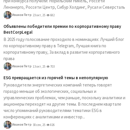
при конкурса получили: Норильский Никель, Россети
Ленэнерго, Россети Центр, Сибур Холдинг, Русал и Северсталь
Иванов Петр
23 окт, 25
682
Объявлены победители премии по корпоративному праву
BestCorpLegal
В 2025 году голосование проходило в номинациях: Лучший блог
по корпоративному праву в Telegram, Лучшая книга по
корпоративному праву, За вклад в развитие корпоративного
права
Иванов Петр
13 окт, 25
703
ESG превращается из горячей темы в непопулярную
Руководители энергетических компаний теперь говорят
гораздо меньше об экологических, социальных и
управленческих проблемах, чем раньше, поскольку аналитики и
акционеры переходят на другие темы. В последнем квартале
число упоминаний руководителями тематики ESG в
конференциях с аналитиками и инвестор...
Иванов Петр
30 сен, 25
826