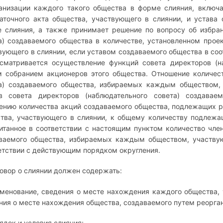
анизации каждого такого общества в форме слияния, включ
аточного акта общества, участвующего в слиянии, и устава
 слияния, а также принимает решение по вопросу об избран
а) создаваемого общества в количестве, установленном прое
вующего в слиянии, если уставом создаваемого общества в со
сматривается осуществление функций совета директоров (н
 собранием акционеров этого общества. Отношение количест
а) создаваемого общества, избираемых каждым обществом,
в совета директоров (наблюдательного совета) создава
ению количества акций создаваемого общества, подлежащих 
тва, участвующего в слиянии, к общему количеству подлеж
итанное в соответствии с настоящим пунктом количество член
ваемого общества, избираемых каждым обществом, участвую
етствии с действующим порядком округления.
говор о слиянии должен содержать:
именование, сведения о месте нахождения каждого общества, 
ния о месте нахождения общества, создаваемого путем реорга
рядок и условия слияния;