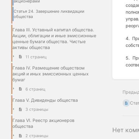
акционерами
созда
Статья 24. Завершение ликвидации
полн
общества
управ
реорг
Глава III. Уставный капитал общества.
Акции, облигации и иные эмиссионные
4. Пр
ценные бумаги общества. Чистые
собст
активы общества
11 страниц
5. Пр
соотв
Глава IV. Размещение обществом
акций и иных эмиссионных ценных
Enter
бумаг
section
select
6 страниц
Преды
mode
Глава V. Дивиденды общества
Ста
3 страницы
Глава VI. Реестр акционеров
общества
Нет ком
2 страницы