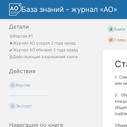
База знаний - журнал «АО»
Детали
Книги
Версия #1
Глава
Журнал АО
создал
2 года назад
Журнал АО
обновил
2 года назад
Действующие разрешения книги
Ст
Действия
1. Сл
или н
Версии
2. Об
каждо
Экспорт
общес
(набл
Навигация по книге
Общее