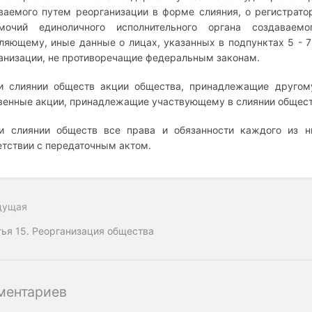
ваемого путем реорганизации в форме слияния, о регистрато
омочий единоличного исполнительного органа создаваем
ляющему, иные данные о лицах, указанных в подпунктах 5 - 7
анизации, не противоречащие федеральным законам.
и слиянии обществ акции общества, принадлежащие другом
венные акции, принадлежащие участвующему в слиянии общест
и слиянии обществ все права и обязанности каждого из н
етствии с передаточным актом.
дущая
тья 15. Реорганизация общества
ментариев