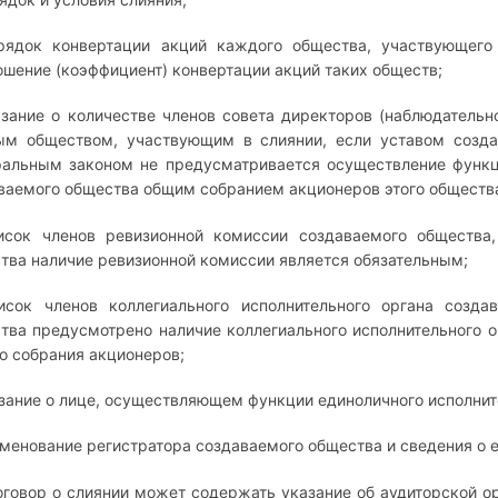
рядок конвертации акций каждого общества, участвующего
ошение (коэффициент) конвертации акций таких обществ;
азание о количестве членов совета директоров (наблюдательн
м обществом, участвующим в слиянии, если уставом созда
альным законом не предусматривается осуществление функци
ваемого общества общим собранием акционеров этого обществ
исок членов ревизионной комиссии создаваемого общества,
тва наличие ревизионной комиссии является обязательным;
исок членов коллегиального исполнительного органа созда
тва предусмотрено наличие коллегиального исполнительного о
о собрания акционеров;
азание о лице, осуществляющем функции единоличного исполнит
именование регистратора создаваемого общества и сведения о 
Договор о слиянии может содержать указание об аудиторской о