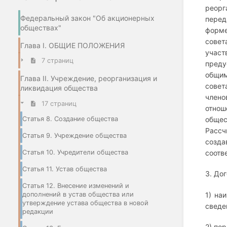
реорг
Федеральный закон "Об акционерных
перед
обществах"
форме
совет
Глава I. ОБЩИЕ ПОЛОЖЕНИЯ
участ
7 страниц
преду
общим
Глава II. Учреждение, реорганизация и
совет
ликвидация общества
члено
17 страниц
отнош
Статья 8. Создание общества
общес
Рассч
Статья 9. Учреждение общества
созда
Статья 10. Учредители общества
соотв
Статья 11. Устав общества
3. До
Статья 12. Внесение изменений и
1) на
дополнений в устав общества или
утверждение устава общества в новой
сведе
редакции
2) по