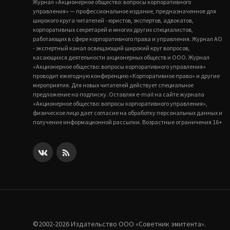
Журнал «Акционерное общество: вопросы корпоративного
управления» — профессиональное издание, предназначенное для
широкого круга читателей - юристов, экспертов, адвокатов,
корпоративных секретарей и многих других специалистов,
работающих в сфере корпоративного права и управления. Журнал АО
- экспертный канал освещающий широкий круг вопросов,
касающихся деятельности акционерных обществ и ООО. Журнал
«Акционерное общество: вопросы корпоративного управления»
проводит ежегодную конференцию «Корпоративное право» и другие
мероприятия. Для новых читателей действует специальное
предложение на подписку. Оставляя e-mail на сайте журнала
«Акционерное общество: вопросы корпоративного управления»,
физическое лицо дает согласие на обработку персональных данных и
получение информационной рассылки. Возрастные ограничения 16+
©2002-2026 Издательство ООО «‎Советник эмитента».