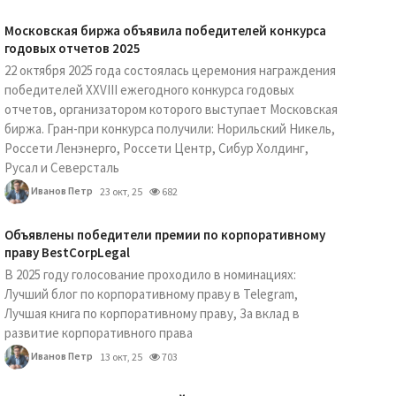
Московская биржа объявила победителей конкурса
годовых отчетов 2025
22 октября 2025 года состоялась церемония награждения
победителей XXVIII ежегодного конкурса годовых
отчетов, организатором которого выступает Московская
биржа. Гран-при конкурса получили: Норильский Никель,
Россети Ленэнерго, Россети Центр, Сибур Холдинг,
Русал и Северсталь
Иванов Петр
23 окт, 25
682
Объявлены победители премии по корпоративному
праву BestCorpLegal
В 2025 году голосование проходило в номинациях:
Лучший блог по корпоративному праву в Telegram,
Лучшая книга по корпоративному праву, За вклад в
развитие корпоративного права
Иванов Петр
13 окт, 25
703