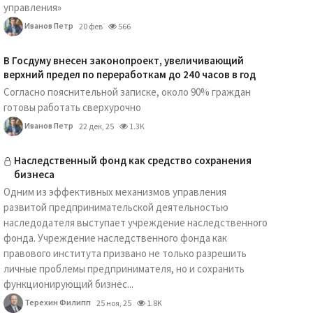
управления»
Иванов Петр
20 фев
566
В Госдуму внесен законопроект, увеличивающий
верхний предел по переработкам до 240 часов в год
Согласно пояснительной записке, около 90% граждан
готовы работать сверхурочно
Иванов Петр
22 дек, 25
1.3K
Наследственный фонд как средство сохранения
бизнеса
Одним из эффективных механизмов управления
развитой предпринимательской деятельностью
наследодателя выступает учреждение наследственного
фонда. Учреждение наследственного фонда как
правового института призвано не только разрешить
личные проблемы предпринимателя, но и сохранить
функционирующий бизнес...
Терехин Филипп
25 ноя, 25
1.8K