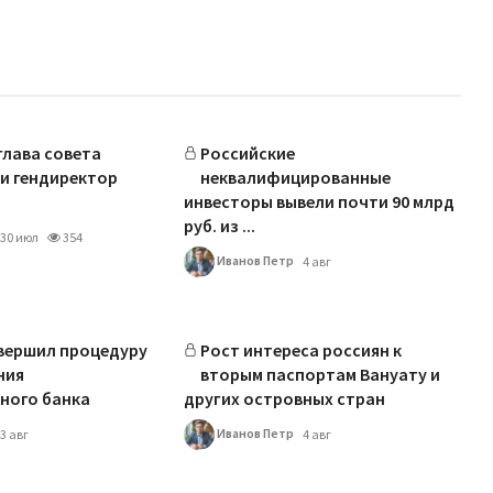
лава совета
Российские
и гендиректор
неквалифицированные
инвесторы вывели почти 90 млрд
руб. из ...
30 июл
354
Иванов Петр
4 авг
вершил процедуру
Рост интереса россиян к
ния
вторым паспортам Вануату и
ного банка
других островных стран
Иванов Петр
3 авг
4 авг