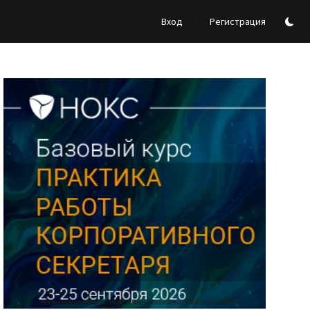
/
Вход
Регистрация
Реклама Ассоциации "НОКС", ИНН 7709980401, ERID:2SDnjdY5NTb