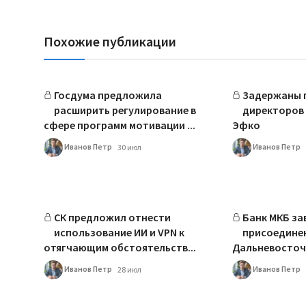
Похожие публикации
Госдума предложила
Задержаны г
расширить регулирование в
директоров 
сфере программ мотивации ...
Эфко
Иванов Петр
Иванов Петр
30 июл
СК предложил отнести
Банк МКБ за
использование ИИ и VPN к
присоедине
отягчающим обстоятельств...
Дальневосточ
Иванов Петр
Иванов Петр
28 июл