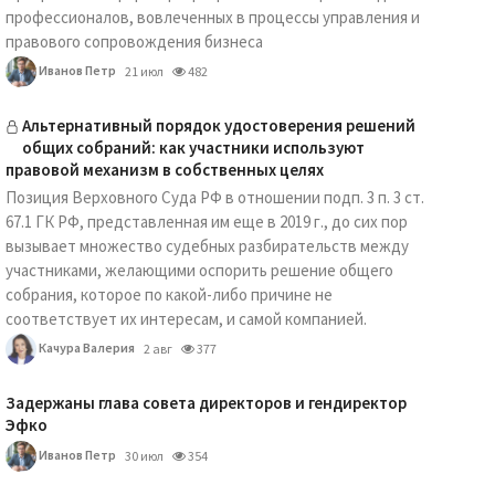
профессионалов, вовлеченных в процессы управления и
правового сопровождения бизнеса
Иванов Петр
21 июл
482
Альтернативный порядок удостоверения решений
общих собраний: как участники используют
правовой механизм в собственных целях
Позиция Верховного Суда РФ в отношении подп. 3 п. 3 ст.
67.1 ГК РФ, представленная им еще в 2019 г., до сих пор
вызывает множество судебных разбирательств между
участниками, желающими оспорить решение общего
собрания, которое по какой-либо причине не
соответствует их интересам, и самой компанией.
Качура Валерия
2 авг
377
Задержаны глава совета директоров и гендиректор
Эфко
Иванов Петр
30 июл
354