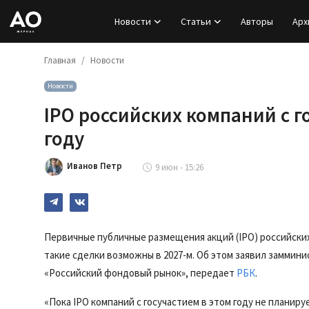
Новости
Статьи
Авторы
Арх
Главная
Новости
Вход
Новости
Регистрация
IPO российских компаний с 
Новости
году
Статьи
Иванов Петр
9 июн - 15:26
Авторы
Архив
Первичные публичные размещения акций (IPO) российских 
такие сделки возможны в 2027-м. Об этом заявил замми
База знаний
«Российский фондовый рынок», передает
РБК
.
Подписка
«Пока IPO компаний с госучастием в этом году не планиру