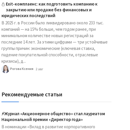
Exit-комплаенс: как подготовить компанию к
закрытию или продаже без финансовых и
юридических последствий
В 2025 г. в России было ликвидировано около 233 тыс.
компаний — на 15% больше, чем годом ранее, при
минимальном количестве новых регистраций за
последние 14 лет. За этими цифрами — три устойчивые
группы причин: экономические (ключевая ставка,
падение покупательной способности, отраслевые
кризисы), д...
Рогова Ксения
2 авг
Рекомендуемые статьи
⚡️Журнал «Акционерное общество» стал лауреатом
Национальной премии «Директор года»
В номинации «Вклад в развитие корпоративного