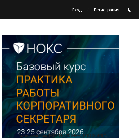
/
Вход
Регистрация
Реклама Ассоциации "НОКС", ИНН 7709980401, ERID:2SDnjdY5NTb