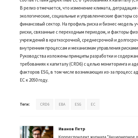
В релиз отмечается, что изменение климата, деградаци
экологические, социальные и управленческие факторы с
финансовый сектор. На профиль риска и бизнес-модель у
риски, связанные с переходным периодом, и факторы физ
учреждений в краткосрочной, среднесрочной и долгосро
внутренним процессам и механизмам управления рисками
Руководства изложены принципы разработки и содержан
требованиях к капиталу (CRD6) с целью мониторинга и а
факторов ESG, в том числе возникающих из-за процесс а
ЕС к 2050 году.
Теги:
CRD6
EBA
ESG
ЕС
Иванов Петр
Корреспондент журнала "Акционерное 