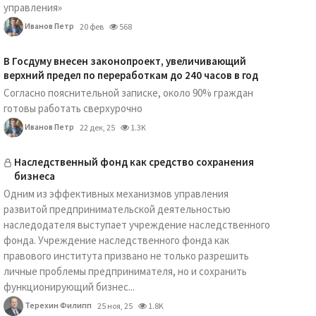
управления»
Иванов Петр
20 фев
568
В Госдуму внесен законопроект, увеличивающий
верхний предел по переработкам до 240 часов в год
Согласно пояснительной записке, около 90% граждан
готовы работать сверхурочно
Иванов Петр
22 дек, 25
1.3K
Наследственный фонд как средство сохранения
бизнеса
Одним из эффективных механизмов управления
развитой предпринимательской деятельностью
наследодателя выступает учреждение наследственного
фонда. Учреждение наследственного фонда как
правового института призвано не только разрешить
личные проблемы предпринимателя, но и сохранить
функционирующий бизнес...
Терехин Филипп
25 ноя, 25
1.8K