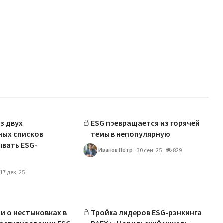
з двух
ESG превращается из горячей
ных списков
темы в непопулярную
вать ESG-
Иванов Петр
30 сен, 25
829
17 дек, 25
ли о нестыковках в
Тройка лидеров ESG-рэнкинга