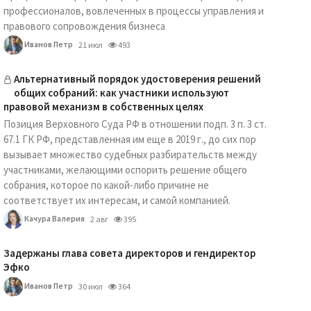
профессионалов, вовлеченных в процессы управления и
правового сопровождения бизнеса
Иванов Петр
21 июл
493
Альтернативный порядок удостоверения решений
общих собраний: как участники используют
правовой механизм в собственных целях
Позиция Верховного Суда РФ в отношении подп. 3 п. 3 ст.
67.1 ГК РФ, представленная им еще в 2019 г., до сих пор
вызывает множество судебных разбирательств между
участниками, желающими оспорить решение общего
собрания, которое по какой-либо причине не
соответствует их интересам, и самой компанией.
Качура Валерия
2 авг
395
Задержаны глава совета директоров и гендиректор
Эфко
Иванов Петр
30 июл
364