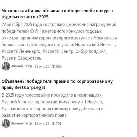
Московская биржа объявила победителей конкурса
годовых отчетов 2025
22 октября 2025 года состоялась церемония награждения
победителей XXVIII ежегодного конкурса годовых
отчетов, организатором которого выступает Московская
биржа. Гран-при конкурса получили: Норильский Никель,
Россети Ленэнерго, Россети Центр, Сибур Холдинг,
Русал и Северсталь
Иванов Петр
23 окт, 25
686
Объявлены победители премии по корпоративному
праву BestCorpLegal
В 2025 году голосование проходило в номинациях:
Лучший блог по корпоративному праву в Telegram,
Лучшая книга по корпоративному праву, За вклад в
развитие корпоративного права
Иванов Петр
13 окт, 25
703