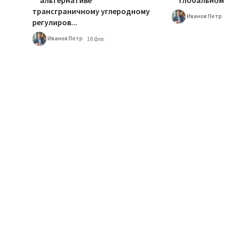
альтернативе
глобальном 
трансграничному углеродному
Иванов Петр
регулиров...
Иванов Петр
18 фев