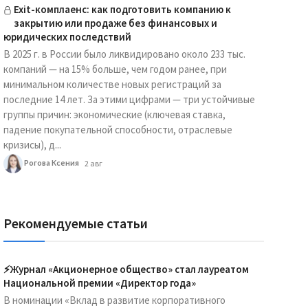
Exit-комплаенс: как подготовить компанию к
закрытию или продаже без финансовых и
юридических последствий
В 2025 г. в России было ликвидировано около 233 тыс.
компаний — на 15% больше, чем годом ранее, при
минимальном количестве новых регистраций за
последние 14 лет. За этими цифрами — три устойчивые
группы причин: экономические (ключевая ставка,
падение покупательной способности, отраслевые
кризисы), д...
Рогова Ксения
2 авг
Рекомендуемые статьи
⚡️Журнал «Акционерное общество» стал лауреатом
Национальной премии «Директор года»
В номинации «Вклад в развитие корпоративного