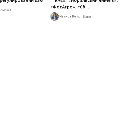
регулировании ESG
RAEX : «Норильский никель»,
«ФосАгро», «Сб...
26 июн
Иванов Петр
8 янв