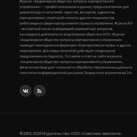
Журнал «Акционерное общество: вопросы корпоративного
управления» — профессиональное издание, предназначенное для
широкого круга читателей - юристов, экспертов, адвокатов,
корпоративных секретарей и многих других специалистов,
работающих в сфере корпоративного права и управления. Журнал АО
- экспертный канал освещающий широкий круг вопросов,
касающихся деятельности акционерных обществ и ООО. Журнал
«Акционерное общество: вопросы корпоративного управления»
проводит ежегодную конференцию «Корпоративное право» и другие
мероприятия. Для новых читателей действует специальное
предложение на подписку. Оставляя e-mail на сайте журнала
«Акционерное общество: вопросы корпоративного управления»,
физическое лицо дает согласие на обработку персональных данных и
получение информационной рассылки. Возрастные ограничения 16+
©2002-2026 Издательство ООО «‎Советник эмитента».