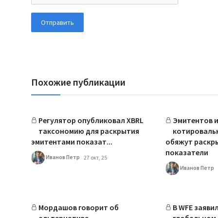
Отправить
Похожие публикации
Регулятор опубликовал XBRL
Эмитентов и
таксономию для раскрытия
котироваль
эмитентами показат...
обяжут раскры
показатели
Иванов Петр
27 окт, 25
Иванов Петр
Мордашов говорит об
В WFE заяви