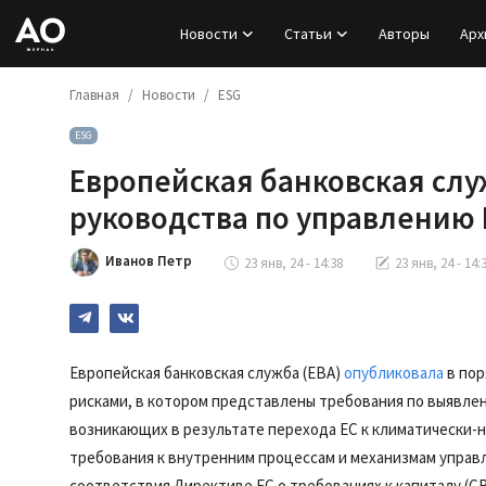
Новости
Статьи
Авторы
Арх
Главная
Новости
ESG
Вход
ESG
Регистрация
Европейская банковская слу
Новости
руководства по управлению
Статьи
Иванов Петр
23 янв, 24 - 14:38
23 янв, 24 - 14:
Авторы
Архив
Европейская банковская служба (EBA)
опубликовала
в пор
рисками, в котором представлены требования по выявле
База знаний
возникающих в результате перехода ЕС к климатически-
требования к внутренним процессам и механизмам управ
Подписка
соответствия Директиве ЕС о требованиях к капиталу (CRD