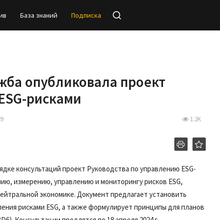
ив
База знаний
Подписка
жба опубликовала проект
 ESG-рисками
39
1.2K
ядке консультаций проект Руководства по управлению ESG-
нию, измерению, управлению и мониторингу рисков ESG,
нейтральной экономике. Документ предлагает установить
ления рисками ESG, а также формулирует принципы для планов
6). Консультации продлятся по 18 апреля 2024 г.