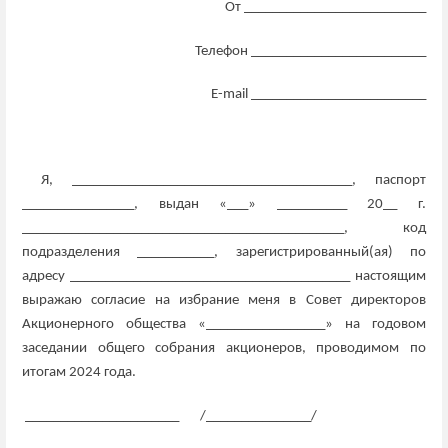
От __________________________
Телефон _________________________
E
-
mail
_________________________
Я,
________________________________________, паспорт
________________, выдан «___» __________ 20__ г.
______________________________________________, код
подразделения ___________, зарегистрированный(ая) по
адресу ________________________________________ настоящим
выражаю согласие на избрание меня в Совет директоров
Акционерного общества «_________________» на годовом
заседании общего собрания акционеров, проводимом по
итогам 2024 года.
______________________
/_______________/