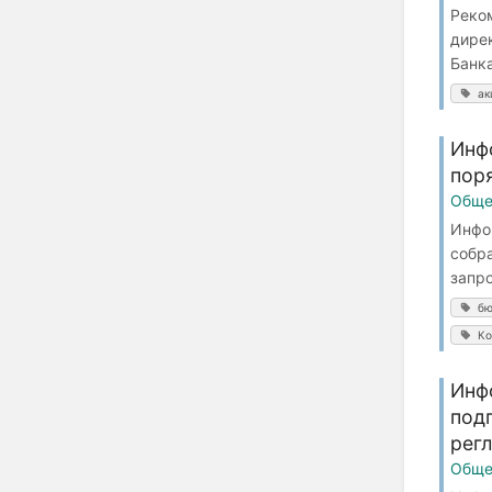
Реко
дире
Банка
ак
Инф
пор
Обще
Инфо
собр
запро
бю
Ко
Инф
под
регл
Обще