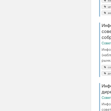
из
це
ак
Инф
сов
соб
Сове
Инфо
(наб
рынка
со
до
Инф
дир
Сове
Инфо
сове