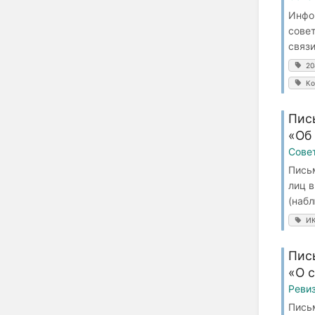
Инфо
сове
связи
20
Ко
Пис
«Об
Сове
Пись
лиц 
(набл
ИК
Пис
«О 
Реви
Пись