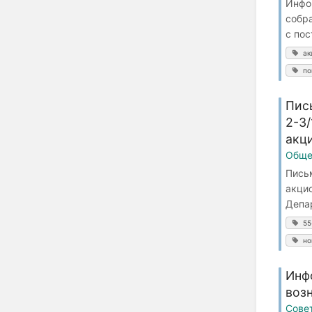
Инфо
собр
с пос
ак
по
Пис
2-3
акц
Обще
Пись
акци
Депар
55
но
Инф
воз
Сове