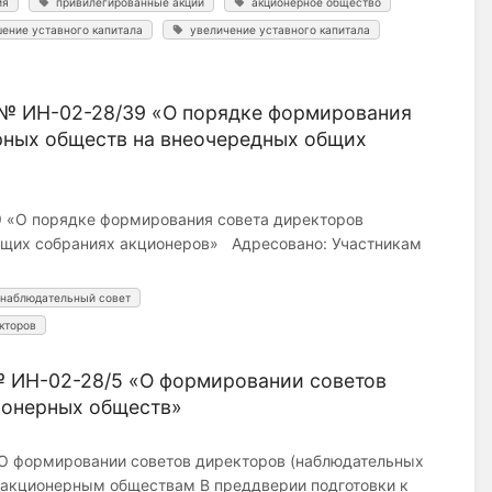
ия
привилегированные акции
акционерное общество
ение уставного капитала
увеличение уставного капитала
 № ИН-02-28/39 «О порядке формирования
ерных обществ на внеочередных общих
9 «О порядке формирования совета директоров
бщих собраниях акционеров» Адресовано: Участникам
наблюдательный совет
кторов
№ ИН-02-28/5 «О формировании советов
ионерных обществ»
«О формировании советов директоров (наблюдательных
 акционерным обществам В преддверии подготовки к