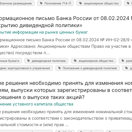
бличное размещение
Положение 714-П
акционерное общество
ормационное письмо Банка России от 08.02.2024 
крытию дивидендной политики»
рытие информации на рынке ценных бумаг
рмационное письмо Банка России от 08.02.2024 № ИН-02-28/9 
тики» Адресовано: Акционерным обществам Право на участие в
ество) посредством п...
нные бумаги
дивидендная политика
акционерное общество
раз
декс корпоративного управления
Положение о дивидендной политике
д
ие решения необходимо принять для изменения ном
иям, выпуски которых зарегистрированы в соответ
 решения о выпуске таких акций?
нение уставного капитала общества
е решения необходимо принять для изменения номинальной стои
гистрированы в соответствии с законодательством о приватиза
альной стоимости и (или) прав ...