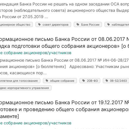
мендация Банка России не решать на одном заседании ОСА воп
кторов (наблюдательного совета) акционерного общества Выде
 России от 27.05.2019 ...
ционерное общество
совет директоров
Банк России
наблюдател
ормационное письмо Банка России от 08.06.2017 
ядка подготовки общего собрания акционеров» [о 
е собрание акционеров/участников
рмационное письмо Банка России от 08.06.2017 № ИН-06-28/27
ания акционеров» [о бюллетенях] Адресовано: Участникам рын
сов, касающихся пор...
ллетени для голосования
общее собрание
208-ФЗ
06-52/2463
декс корпоративного управления
ормационное письмо Банка России от 19.12.2017 
готовке и проведению общего собрания акционеро
аменте]
е собрание акционеров/участников