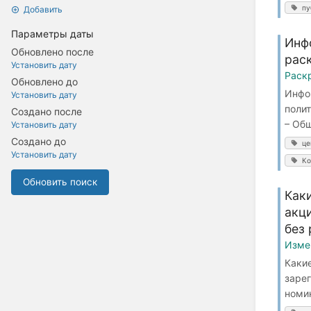
пу
Добавить
Параметры даты
Инф
Обновлено после
рас
Установить дату
Раск
Обновлено до
Инфо
Установить дату
поли
Создано после
– Общ
Установить дату
Создано до
це
Установить дату
Ко
Обновить поиск
Как
акц
без
Изме
Каки
заре
номин