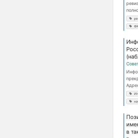
реви
полн
ре
Ф
Инф
Рос
(на
Сове
Инфо
прек
Адре
ИН
на
Поз
име
в та