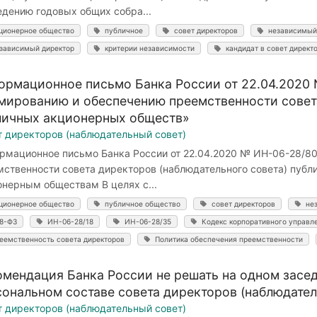
едению годовых общих собра...
ционерное общество
публичное
совет директоров
независимый 
зависимый директор
критерии независимости
кандидат в совет директ
ормационное письмо Банка России от 22.04.2020
мированию и обеспечению преемственности совета
личных акционерных обществ»
т директоров (наблюдательный совет)
рмационное письмо Банка России от 22.04.2020 № ИН-06-28/8
мственности совета директоров (наблюдательного совета) пуб
онерным обществам В целях с...
ционерное общество
публичное общество
совет директоров
не
8-ФЗ
ИН-06-28/18
ИН-06-28/35
Кодекс корпоративного управл
еемственность совета директоров
Политика обеспечения преемственности
омендация Банка России не решать на одном засе
сональном составе совета директоров (наблюдател
т директоров (наблюдательный совет)