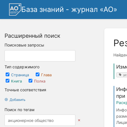
База знаний - журнал «АО»
Расширенный поиск
Ре
Поисковые запросы
Найден
Изм
Тип содержимого
Страница
Глава
ус
Книга
Полка
Инф
Точные соответствия
при
Добавить
Раск
Поиск по тегам
Инфо
разм
Лицам