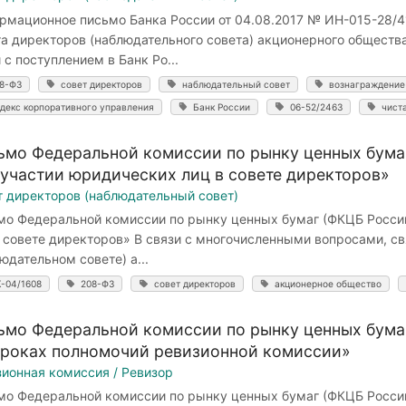
рмационное письмо Банка России от 04.08.2017 № ИН-015-28/4
та директоров (наблюдательного совета) акционерного общест
 с поступлением в Банк Ро...
8-ФЗ
совет директоров
наблюдательный совет
вознаграждение
декс корпоративного управления
Банк России
06-52/2463
чист
ьмо Федеральной комиссии по рынку ценных бумаг
 участии юридических лиц в совете директоров»
т директоров (наблюдательный совет)
мо Федеральной комиссии по рынку ценных бумаг (ФКЦБ России
в совете директоров» В связи с многочисленными вопросами, с
юдательном совете) а...
-04/1608
208-ФЗ
совет директоров
акционерное общество
ьмо Федеральной комиссии по рынку ценных бумаг
сроках полномочий ревизионной комиссии»
зионная комиссия / Ревизор
мо Федеральной комиссии по рынку ценных бумаг (ФКЦБ России