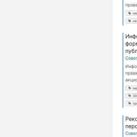
пров
ак
не
Инф
фор
пуб
Сове
Инфо
прее
акци
ак
20
пр
Рек
пер
Сове