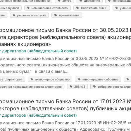
менение номинальной стоимости
39-ФЗ
дробление
консолидац
нные бумаги
номинальная стоимость
Положение 706-П
уменьш
ции
решение о выпуске
приватизация
ормационное письмо Банка России от 30.05.2023
ета директоров (наблюдательного совета) акцион
раниях акционеров»
т директоров (наблюдательный совет)
рмационное письмо Банка России от 30.05.2023 № ИН-02-28/3
людательного совета) акционерных обществ на внеочередных о
 ценных бумаг В связи с выяв...
вет директоров
акционерное общество
внеочередное собрание
срочное прекращение совета директоров
208-ФЗ
избрание совета дире
ормационное письмо Банка России от 17.01.2023 
екторов (наблюдательных советов) публичных акц
т директоров (наблюдательный совет)
рмационное письмо Банка России от 17.01.2023 № ИН-02-28/5 
тов) публичных акционерных обществ» Адресовано: Публичным