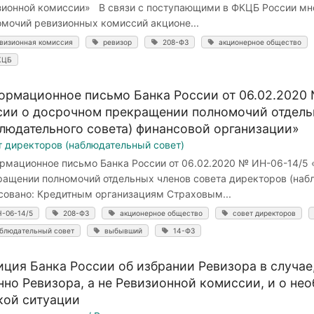
зионной комиссии» В связи с поступающими в ФКЦБ России м
омочий ревизионных комиссий акционе...
визионная комиссия
ревизор
208-ФЗ
акционерное общество
КЦБ
ормационное письмо Банка России от 06.02.2020 
сии о досрочном прекращении полномочий отдель
блюдательного совета) финансовой организации»
т директоров (наблюдательный совет)
рмационное письмо Банка России от 06.02.2020 № ИН-06-14/5 
ращении полномочий отдельных членов совета директоров (набл
совано: Кредитным организациям Страховым...
-06-14/5
208-ФЗ
акционерное общество
совет директоров
блюдательный совет
выбывший
14-ФЗ
иция Банка России об избрании Ревизора в случае
нно Ревизора, а не Ревизионной комиссии, и о не
кой ситуации