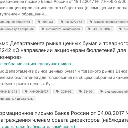
рмационное письмо Банка России от 19.12.2017 № ИН-06-28/60
ания акционеров акционерного общества» [о помещении и рег
туплением обращений...
ционерное общество
208-ФЗ
06-52/2463
Кодекс корпоративног
мещение для собрания
активность акционеров
ИН-06-28/60
вы
ьмо Департамента рынка ценных бумаг и товарного
/1242 «О направлении акционерам бюллетеней для
ионеров»
е собрание акционеров/участников
мо Департамента рынка ценных бумаг и товарного рынка Банка 
онерам бюллетеней для голосования на общем собрании акци
тамент рынка ценных бу...
-5-2-3/1242
ИН-06-28/27
208-ФЗ
39-ФЗ
акционерное о
минальный держатель
ормационное письмо Банка России от 04.08.2017 
награждения членам совета директоров (наблюдат
т директоров (наблюдательный совет)