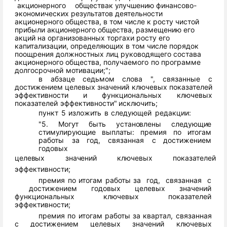
акционерного
общества
к
улучшению
финансово-
экономических
результатов
деятельности
акционерного
общества,
в
том
числе
к
росту
чистой
прибыли
акционерного общества, размещению его
акций на организованных торгах
и росту его
капитализации, определяющих
в том числе порядок
поощрения
должностных
лиц
руководящего
состава
акционерного
общества,
получаемого
по
программе
долгосрочной
мотивации;";
в
абзаце
седьмом
слова
",
связанные
с
достижением
целевых
значений
ключевых
показателей
эффективности
и
функциональных
ключевых
показателей
эффективности"
исключить;
пункт
5
изложить
в
следующей
редакции:
"5. Могут быть установлены следующие
стимулирующие выплаты:
премия
по
итогам
работы
за
год,
связанная
с
достижением
годовых
целевых
значений
ключевых
показателей
эффективности;
премия
по
итогам
работы
за
год,
связанная
с
достижением
годовых
целевых
значений
функциональных
ключевых
показателей
эффективности;
премия
по
итогам
работы
за
квартал,
связанная
с
достижением
целевых значений ключевых