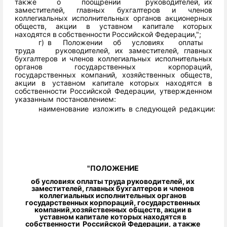
также
о
поощрении
руководителей,
их
заместителей,
главных
бухгалтеров
и
членов
коллегиальных
исполнительных
органов
акционерных
обществ,
акции
в
уставном
капитале
которых
находятся
в
собственности
Российской Федерации,";
г) в
Положении
об
условиях
оплаты
труда
руководителей,
их
заместителей,
главных
бухгалтеров
и
членов
коллегиальных
исполнительных
органов государственных корпораций,
государственных
компаний, хозяйственных обществ,
акции в уставном капитале которых
находятся
в
собственности
Российской
Федерации,
утвержденном
указанным
постановлением:
наименование
изложить
в
следующей
редакции:
"ПОЛОЖЕНИЕ
об условиях оплаты труда руководителей, их
заместителей,
главных бухгалтеров и членов
коллегиальных исполнительных
органов
государственных
корпораций,
государственных
компаний,
хозяйственных
обществ,
акции в
уставном
капитале
которых
находятся
в
собственности
Российской
Федерации,
а
также