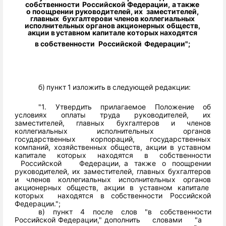
собственности
Российской
Федерации,
а
также
о поощрении
руководителей, их
заместителей,
главных
бухгалтеров
и членов
коллегиальных
исполнительных органов
акционерных
обществ,
акции
в
уставном
капитале
которых
находятся
в
собственности
Российской
Федерации";
б)
пункт
1
изложить
в
следующей
редакции:
"1. Утвердить
прилагаемое
Положение
об
условиях
оплаты труда
руководителей,
их
заместителей,
главных
бухгалтеров
и
членов
коллегиальных
исполнительных
органов
государственных
корпораций,
государственных
компаний,
хозяйственных
обществ,
акции
в уставном
капитале
которых
находятся
в
собственности
Российской
Федерации,
а
также
о
поощрении
руководителей,
их
заместителей,
главных
бухгалтеров
и
членов
коллегиальных
исполнительных
органов
акционерных
обществ,
акции
в
уставном
капитале
которых
находятся
в
собственности
Российской
Федерации.";
в) пункт
4 после
слов
"в собственности
Российской
Федерации,"
дополнить
словами
"а