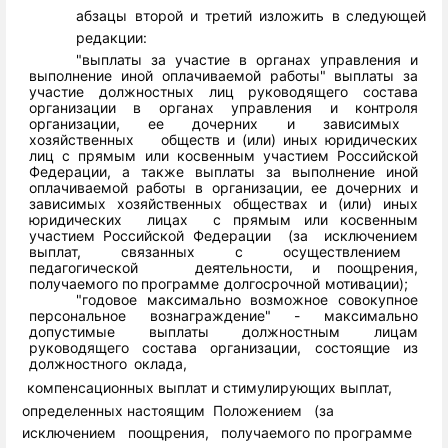
абзацы
второй
и
третий
изложить
в
следующей
редакции:
"выплаты
за
участие
в
органах
управления
и
выполнение
иной
оплачиваемой
работы"
выплаты
за
участие
должностных
лиц
руководящего
состава
организации
в
органах
управления
и
контроля
организации,
ее
дочерних
и
зависимых
хозяйственных
обществ
и (или)
иных
юридических
лиц
с
прямым
или
косвенным
участием
Российской
Федерации,
а
также
выплаты
за
выполнение
иной
оплачиваемой
работы
в
организации,
ее
дочерних
и
зависимых
хозяйственных
обществах
и (или)
иных
юридических
лицах
с прямым
или
косвенным
участием
Российской
Федерации
(за
исключением
выплат,
связанных
с
осуществлением
педагогической
деятельности,
и
поощрения,
получаемого
по
программе
долгосрочной
мотивации);
"годовое
максимально
возможное
совокупное
персональное
вознаграждение" - максимально
допустимые
выплаты должностным
лицам
руководящего
состава
организации,
состоящие
из
должностного
оклада,
компенсационных
выплат
и
стимулирующих
выплат,
определенных
настоящим
Положением
(за
исключением
поощрения,
получаемого
по
программе