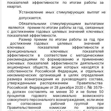
показателей
эффективности
по итогам работы
за
квартал.
У
становление
иных
стимулирующих
выплат
не
допускается.
Обязательными
стимулирующими
выплатами
являются
премии
по
итогам
работы
за
год,
связанные
с достижением
годовых
целевых
значений
ключевых
показателей
эффективности.
Размер
премии
по
итогам
работы
за
год
при
достижении
годовых
целевых
значений
ключевых
показателей
эффективности
и
функциональных
ключевых
показателей
эффективности
в
соответствии
с
методическими
рекомендациями
по
формированию
и
применению
ключевых
показателей
эффективности
деятельности
акционерных
обществ,
акции
которых
находятся
в
собственности
Российской
Федерации,
и
отдельных
некоммерческих
организаций
в
целях
определения
размера
вознаграждения
их
руководящего
состава,
утвержденными
распоряжением
Правительства
№
Российской
Федерации
от 28 декабря
2020 г.
3579-
р, должен составлять не менее 30 и не более
50
процентов
годового
максимально
возможного
совокупного
персонального
вознаграждения, если иное
не согласовано рабочей группой
при
Правительственной комиссии по вопросам