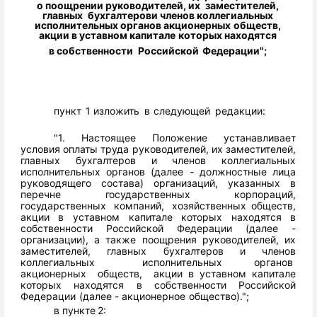
о поощрении
руководителей, их
заместителей,
главных
бухгалтеров
и членов
коллегиальных
исполнительных органов
акционерных
обществ,
акции
в
уставном
капитале
которых
находятся
в
собственности
Российской
Федерации";
пункт
1
изложить
в
следующей
редакции:
"1. Настоящее
Положение
устанавливает
условия
оплаты
труда
руководителей,
их
заместителей,
главных
бухгалтеров
и
членов
коллегиальных
исполнительных
органов
(далее
-
должностные
лица
руководящего
состава)
организаций,
указанных
в
перечне
государственных
корпораций,
государственных компаний, хозяйственных
обществ,
акции в уставном капитале которых находятся в
собственности
Российской
Федерации
(далее
-
организации),
а
также
поощрения
руководителей,
их
заместителей,
главных
бухгалтеров
и
членов
коллегиальных
исполнительных
органов
акционерных
обществ,
акции
в
уставном
капитале
которых
находятся
в
собственности
Российской
Федерации
(далее
-
акционерное
общество).";
в
пункте
2: