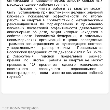
оптимизации и повышения
эффективности
бюджетных
расходов
(далее
-
рабочая
группа).
Премия
по
итогам
работы
за
квартал
может
быть
установлена
при достижении целевых значений
ключевых показателей эффективности
по
итогам
работы
за
квартал
в
соответствии
с
методическими
рекомендациями по формированию и применению
ключевых показателей
эффективности
деятельности
акционерных
обществ,
акции
которых
находятся
в
собственности
Российской
Федерации,
и
отдельных
некоммерческих
организаций
в
целях
определения
размера
вознаграждения их руководящего
состава,
утвержденными
распоряжением
Правительства
№
Российской
Федерации
от
28 декабря
2020 г.
3579-
р.
Совокупный
годовой
предельный
размер
премий
по
итогам
работы
за
квартал
не
может
О
превышать
1
процентов
годового
максимально
возможного
совокупного
персонального
вознаграждения,
если
иное
не
согласовано
рабочей
группой.".
Enter
section
select
mode
Нет комментариев