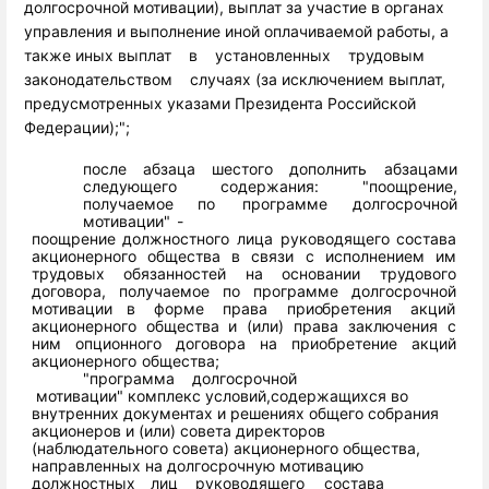
долгосрочной
мотивации),
выплат
за участие
в органах
управления
и
выполнение
иной
оплачиваемой
работы,
а
также
иных
выплат
в
установленных
трудовым
законодательством
случаях
(за
исключением
выплат,
предусмотренных
указами
Президента
Российской
Федерации);";
после абзаца шестого дополнить абзацами
следующего содержания:
"поощрение,
получаемое
по
программе
долгосрочной
мотивации"
-
поощрение
должностного
лица
руководящего
состава
акционерного
общества в связи с исполнением им
трудовых обязанностей на основании
трудового
договора,
получаемое
по
программе
долгосрочной
мотивации
в форме права приобретения
акций
акционерного общества и (или) права
заключения
с
ним
опционного
договора
на
приобретение
акций
акционерного
общества;
"программа
долгосрочной
мотивации"
комплекс
условий,
содержащихся во
внутренних документах и решениях общего собрания
акционеров
и (или)
совета
директоров
(наблюдательного
совета)
акционерного
общества,
направленных
на
долгосрочную
мотивацию
должностных
лиц
руководящего
состава