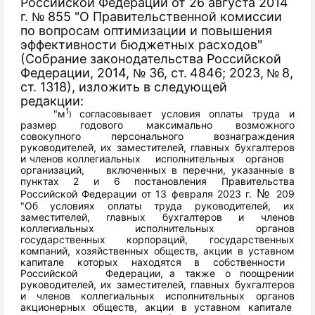
Российской
Федерации от 26 августа 2014
г.
855 "О Правительственной комиссии
№
по
вопросам
оптимизации
и
повышения
эффективности
бюджетных
расходов"
(Собрание
законодательства Российской
Федерации, 2014,
36,
ст.
4846;
2023,
8,
№
№
ст.
1318),
изложить
в
следующей
редакции:
1
"м
согласовывает
условия
оплаты
труда
и
)
размер
годового
максимально
возможного
совокупного
персонального
вознаграждения
руководителей,
их
заместителей,
главных
бухгалтеров
и
членов
коллегиальных
исполнительных
органов
организаций,
включенных
в
перечни,
указанные
в
пунктах
2
и
6
постановления
Правительства
№
Российской Федерации от 13 февраля 2023 г.
209
"Об условиях оплаты
труда
руководителей,
их
заместителей,
главных
бухгалтеров
и
членов
коллегиальных
исполнительных
органов
государственных
корпораций,
государственных
компаний,
хозяйственных
обществ,
акции
в уставном
капитале
которых
находятся
в
собственности
Российской
Федерации,
а
также
о
поощрении
руководителей,
их
заместителей,
главных
бухгалтеров
и
членов
коллегиальных
исполнительных
органов
акционерных
обществ,
акции
в
уставном
капитале