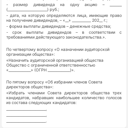
- размер дивиденда на одну акцию – _______
(_______________________) руб.;
- дата, на которую определяются лица, имеющие право
на получение дивидендов, – «__» ___________ 202__ г.;
- форма выплаты дивидендов – денежные средства;
- срок выплаты дивидендов – в соответствии с
требованиями действующего законодательства.
».
По четвертому вопросу «О назначении аудиторской
организации общества»:
«Назначить аудиторской организацией общества
Общество с ограниченной ответственностью
«_____________» (ОГРН _____________)».
По пятому вопросу «Об избрании членов Совета
директоров общества»:
«Избрать членами Совета директоров общества трех
кандидатов, набравших наибольшее количество голосов
из состава следующих кандидатов:
_______________________,
_______________________,
_______________________.
Enter