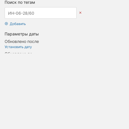
Поиск по тегам
Добавить
Параметры даты
Обновлено после
Установить дату
Обновлено до
Установить дату
Создано после
Установить дату
Создано до
Установить дату
Обновить поиск
©2002-2025 Издательство ООО «‎Советник эмитента»
Читать Журнал «Акционерное общество»