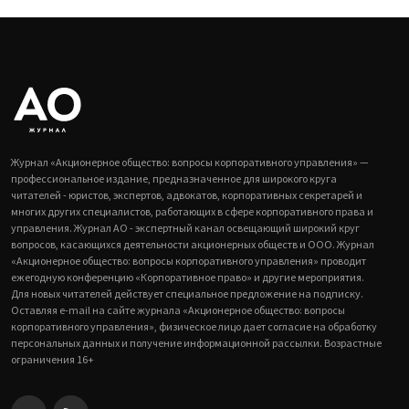
Журнал «Акционерное общество: вопросы корпоративного управления» —
профессиональное издание, предназначенное для широкого круга
читателей - юристов, экспертов, адвокатов, корпоративных секретарей и
многих других специалистов, работающих в сфере корпоративного права и
управления. Журнал АО - экспертный канал освещающий широкий круг
вопросов, касающихся деятельности акционерных обществ и ООО. Журнал
«Акционерное общество: вопросы корпоративного управления» проводит
ежегодную конференцию «Корпоративное право» и другие мероприятия.
Для новых читателей действует специальное предложение на подписку.
Оставляя e-mail на сайте журнала «Акционерное общество: вопросы
корпоративного управления», физическое лицо дает согласие на обработку
персональных данных и получение информационной рассылки. Возрастные
ограничения 16+