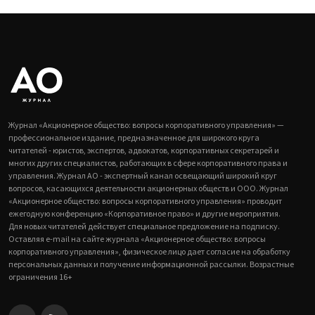
Журнал «Акционерное общество: вопросы корпоративного управления» —
профессиональное издание, предназначенное для широкого круга
читателей - юристов, экспертов, адвокатов, корпоративных секретарей и
многих других специалистов, работающих в сфере корпоративного права и
управления. Журнал АО - экспертный канал освещающий широкий круг
вопросов, касающихся деятельности акционерных обществ и ООО. Журнал
«Акционерное общество: вопросы корпоративного управления» проводит
ежегодную конференцию «Корпоративное право» и другие мероприятия.
Для новых читателей действует специальное предложение на подписку.
Оставляя e-mail на сайте журнала «Акционерное общество: вопросы
корпоративного управления», физическое лицо дает согласие на обработку
персональных данных и получение информационной рассылки. Возрастные
ограничения 16+